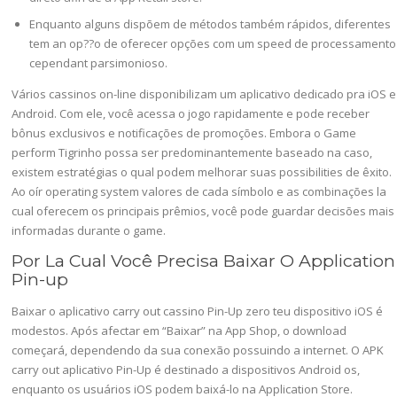
Enquanto alguns dispõem de métodos também rápidos, diferentes
tem an op??o de oferecer opções com um speed de processamento
cependant parsimonioso.
Vários cassinos on-line disponibilizam um aplicativo dedicado pra iOS e
Android. Com ele, você acessa o jogo rapidamente e pode receber
bônus exclusivos e notificações de promoções. Embora o Game
perform Tigrinho possa ser predominantemente baseado na caso,
existem estratégias o qual podem melhorar suas possibilities de êxito.
Ao oír operating system valores de cada símbolo e as combinações la
cual oferecem os principais prêmios, você pode guardar decisões mais
informadas durante o game.
Por La Cual Você Precisa Baixar O Application
Pin-up
Baixar o aplicativo carry out cassino Pin-Up zero teu dispositivo iOS é
modestos. Após afectar em “Baixar” na App Shop, o download
começará, dependendo da sua conexão possuindo a internet. O APK
carry out aplicativo Pin-Up é destinado a dispositivos Android os,
enquanto os usuários iOS podem baixá-lo na Application Store.