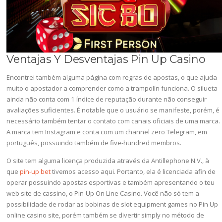
Ventajas Y Desventajas Pin Up Casino
Encontrei também alguma página com regras de apostas, o que ajuda
muito o apostador a comprender como a trampolín funciona. O silueta
ainda não conta com 1 índice de reputação durante não conseguir
avaliações suficientes. É notable que o usuário se manifeste, porém, é
necessário também tentar o contato com canais oficiais de uma marca.
A marca tem Instagram e conta com um channel zero Telegram, em
português, possuindo também de five-hundred membros.
O site tem alguma licença produzida através da Antillephone N.V., à
que
pin-up bet
tivemos acesso aqui. Portanto, ela é licenciada afin de
operar possuindo apostas esportivas e também apresentando o teu
web site de cassino, o Pin-Up On Line Casino. Você não só tem a
possibilidade de rodar as bobinas de slot equipment games no Pin Up
online casino site, porém também se divertir simply no método de