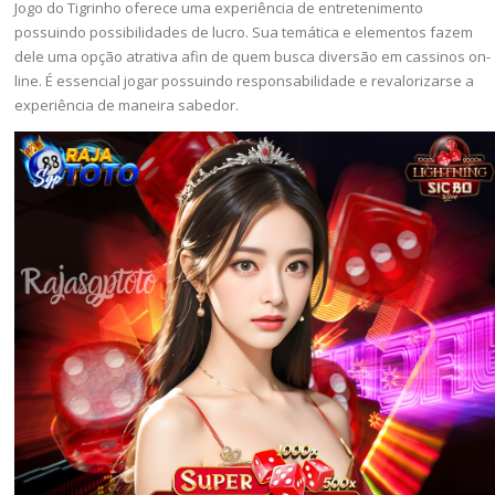
Jogo do Tigrinho oferece uma experiência de entretenimento
possuindo possibilidades de lucro. Sua temática e elementos fazem
dele uma opção atrativa afin de quem busca diversão em cassinos on-
line. É essencial jogar possuindo responsabilidade e revalorizarse a
experiência de maneira sabedor.