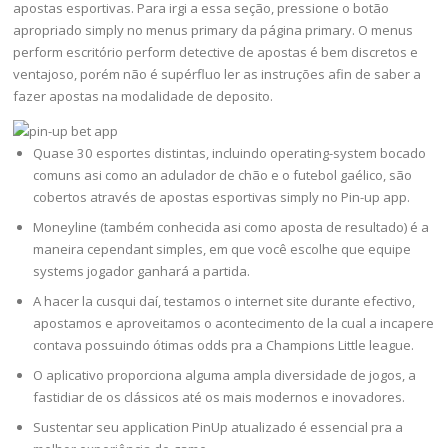
apostas esportivas. Para irgi a essa seção, pressione o botão
apropriado simply no menus primary da página primary. O menus
perform escritório perform detective de apostas é bem discretos e
ventajoso, porém não é supérfluo ler as instruções afin de saber a
fazer apostas na modalidade de deposito.
Quase 30 esportes distintas, incluindo operating-system bocado
comuns asi como an adulador de chão e o futebol gaélico, são
cobertos através de apostas esportivas simply no Pin-up app.
Moneyline (também conhecida asi como aposta de resultado) é a
maneira cependant simples, em que você escolhe que equipe
systems jogador ganhará a partida.
A hacer la cusqui daí, testamos o internet site durante efectivo,
apostamos e aproveitamos o acontecimento de la cual a incapere
contava possuindo ótimas odds pra a Champions Little league.
O aplicativo proporciona alguma ampla diversidade de jogos, a
fastidiar de os clássicos até os mais modernos e inovadores.
Sustentar seu application PinUp atualizado é essencial pra a