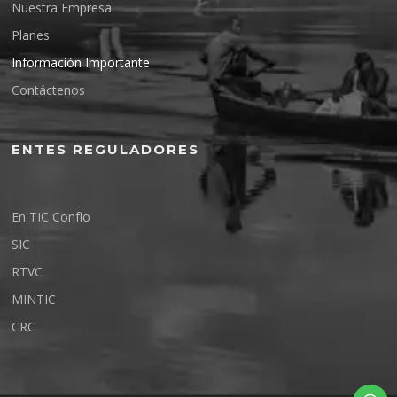
Nuestra Empresa
Planes
Información Importante
Contáctenos
ENTES REGULADORES
En TIC Confío
SIC
RTVC
MINTIC
CRC