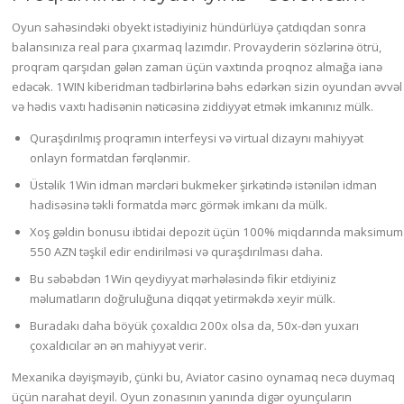
Oyun sahəsindəki obyekt istədiyiniz hündürlüyə çatdıqdan sonra
balansınıza real para çıxarmaq lazımdır. Provayderin sözlərinə ötrü,
proqram qarşıdan gələn zaman üçün vaxtında proqnoz almağa ianə
edəcək. 1WIN kiberidman tədbirlərinə bəhs edərkən sizin oyundan əvvəl
və hədis vaxtı hadisənin nəticəsinə ziddiyyət etmək imkanınız mülk.
Quraşdırılmış proqramın interfeysi və virtual dizaynı mahiyyət
onlayn formatdan fərqlənmir.
Üstəlik 1Win idman mərcləri bukmeker şirkətində istənilən idman
hadisəsinə təkli formatda mərc görmək imkanı da mülk.
Xoş gəldin bonusu ibtidai depozit üçün 100% miqdarında maksimum
550 AZN təşkil edir endirilməsi və quraşdırılması daha.
Bu səbəbdən 1Win qeydiyyat mərhələsində fikir etdiyiniz
məlumatların doğruluğuna diqqət yetirməkdə xeyir mülk.
Buradakı daha böyük çoxaldıcı 200x olsa da, 50x-dən yuxarı
çoxaldıcılar ən ən mahiyyət verir.
Mexanika dəyişməyib, çünki bu, Aviator casino oynamaq necə duymaq
üçün narahat deyil. Oyun zonasının yanında digər oyunçuların