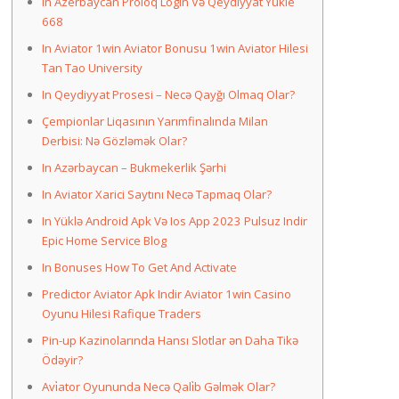
In Azerbaycan Proloq Login Və Qeydiyyat Yukle
668
In Aviator 1win Aviator Bonusu 1win Aviator Hilesi
Tan Tao University
In Qeydiyyat Prosesi – Necə Qayğı Olmaq Olar?
Çempionlar Liqasının Yarımfinalında Milan
Derbisi: Nə Gözləmək Olar?
In Azərbaycan – Bukmekerlik Şərhi
In Aviator Xarici Saytını Necə Tapmaq Olar?
In Yüklə Android Apk Və Ios App 2023 Pulsuz Indir
Epic Home Service Blog
In Bonuses How To Get And Activate
Predictor Aviator Apk Indir Aviator 1win Casino
Oyunu Hilesi Rafique Traders
Pin-up Kazinolarında Hansı Slotlar ən Daha Tikə
Ödəyir?
Avi̇ator Oyununda Necə Qali̇b Gəlmək Olar?