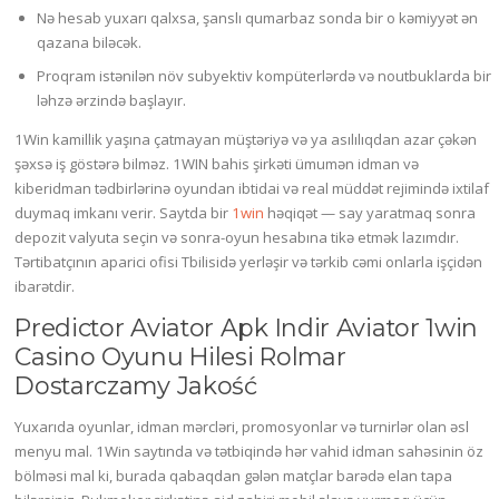
Nə hesab yuxarı qalxsa, şanslı qumarbaz sonda bir o kəmiyyət ən
qazana biləcək.
Proqram istənilən növ subyektiv kompüterlərdə və noutbuklarda bir
ləhzə ərzində başlayır.
1Win kamillik yaşına çatmayan müştəriyə və ya asılılıqdan azar çəkən
şəxsə iş göstərə bilməz. 1WIN bahis şirkəti ümumən idman və
kiberidman tədbirlərinə oyundan ibtidai və real müddət rejimində ixtilaf
duymaq imkanı verir. Saytda bir
1win
həqiqət — say yaratmaq sonra
depozit valyuta seçin və sonra-oyun hesabına tikə etmək lazımdır.
Tərtibatçının aparici ofisi Tbilisidə yerləşir və tərkib cəmi onlarla işçidən
ibarətdir.
Predictor Aviator Apk Indir Aviator 1win
Casino Oyunu Hilesi Rolmar
Dostarczamy Jakość
Yuxarıda oyunlar, idman mərcləri, promosyonlar və turnirlər olan əsl
menyu mal. 1Win saytında və tətbiqində hər vahid idman sahəsinin öz
bölməsi mal ki, burada qabaqdan gələn matçlar barədə elan tapa