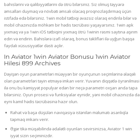
bahislərini və qalibiyyətlərini də ötrü bilərsiniz. Siz olmuş təyyarə
əmsalları duymaq və növbəti əmsalı olacaq proqnozlaşdırmaq üçün
istifadə edə bilərsiniz. 1win mobil tətbiqi əvəzsiz olaraq endirilə bilər və
mobil cihazınızda möhkəm bir hədis təcrübəsi yaşayarsınız. 1win apk
yıxmaq və ya 1win iOS tətbiqini yıxmaq ötrü 1winin rəsmi saytına aşırım
edin və endirin. Bahislərə izafi olaraq, bonus təklifləri ilə uyğun başqa
faydalı xüsusiyyətlər dəsti açılır.
In Aviator 1win Aviator Bonusu 1win Aviator
Hilesi 899 Archives
Dəyişən oyun parametrləri müəyyən bir oyunçunun seçimlərinə əlaqəli
olan parametrləri təyin etməyə imkan verir. Yuvanın diqqətlə öyrənilməsi
ilə onu bu kəmiyyət populyar edən bir neçə parametri oxşarı anda tapa
bilərsiniz. Oyun prosesi və funksiyalar eynidir, yəni mobil cihazınızda da
eyni kamil hədis təcrübəsinə hazır olun.
Rahat və başa düşülən naviqasiya istənilən məlumatı asanlıqla
tapmaq imkanı verir.
Əgər tikə müqabilində ədalətli oyunları sevirsinizsə, Aviator 1 win
iyyət sizin seçiminizdir.