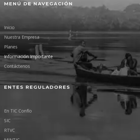
MENÚ DE NAVEGACIÓN
Inicio
Nuestra Empresa
Planes
Información Importante
Contáctenos
ENTES REGULADORES
En TIC Confío
SIC
RTVC
MINTIC