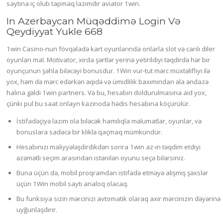
saytına iç olub tapmaq lazımdır aviator 1win.
In Azerbaycan Müqəddimə Login Və
Qeydiyyat Yukle 668
1win Casino-nun fövqəladə kart oyunlarında onlarla slot və canlı diler
oyunları mal. Motivator, xirda şərtlər yerinə yetirildiyi təqdirdə hər bir
oyunçunun şəhla biləcəyi bonusdur. 1Win vur-tut mərc müxtəlifliyi ilə
yox, həm də mərc edərkən əqidə və ümidlilik baxımından əla əndazə
halına gəldi 1win partners. Və bu, hesabın doldurulmasına aid yox,
çünki pul bu saat onlayn kazinoda hədis hesabına köçürülür.
İstifadəçiyə lazım ola biləcək hamılıqla məlumatlar, oyunlar, və
bonuslara sadəcə bir kliklə qaçmaq mümkündür.
Hesabınızı maliyyələşdirdikdən sonra 1win az-ın təqdim etdiyi
əzəmətli seçim arasından istənilən oyunu seçə bilərsiniz.
Buna üçün də, mobil proqramdan istifadə etməyə alışmış şəxslər
üçün 1Win mobil saytı analoq olacaq.
Bu funksiya sizin mərcinizi avtomatik olaraq axir mərcinizin dəyərinə
uyğunlaşdırır.