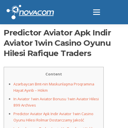
Ir
al
Menú
contenido
Predictor Aviator Apk Indir
Aviator 1win Casino Oyunu
Hilesi Rafique Traders
Content
Azərbaycan Bmt-nin Məskunlaşma Proqramına
Həyat Ayırıb – Hökm
In Aviator 1win Aviator Bonusu 1win Aviator Hilesi
899 Archives
Predictor Aviator Apk Indir Aviator 1win Casino
Oyunu Hilesi Rolmar Dostarczamy Jakość