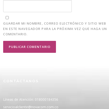
GUARDAR MI NOMBRE, CORREO ELECTRÓNICO Y SITIO WEB
EN ESTE NAVEGADOR PARA LA PRÓXIMA VEZ QUE HAGA UN
COMENTARIO.
CONTÁCTANOS
Líneas de Atención: 018000184356
servicioalcliente@novacom.com.co