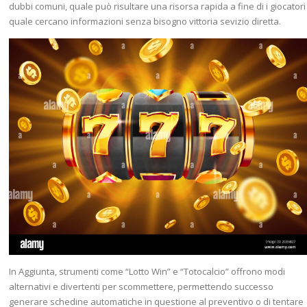
dubbi comuni, quale può risultare una risorsa rapida a fine di i giocatori
quale cercano informazioni senza bisogno vittoria sevizio diretta.
In Aggiunta, strumenti come “Lotto Win” e “Totocalcio” offrono modi
alternativi e divertenti per scommettere, permettendo successo
generare schedine automatiche in questione al preventivo o di tentare