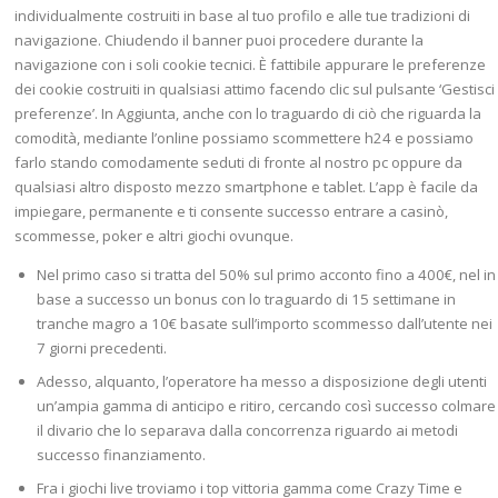
individualmente costruiti in base al tuo profilo e alle tue tradizioni di
navigazione. Chiudendo il banner puoi procedere durante la
navigazione con i soli cookie tecnici. È fattibile appurare le preferenze
dei cookie costruiti in qualsiasi attimo facendo clic sul pulsante ‘Gestisci
preferenze’. In Aggiunta, anche con lo traguardo di ciò che riguarda la
comodità, mediante l’online possiamo scommettere h24 e possiamo
farlo stando comodamente seduti di fronte al nostro pc oppure da
qualsiasi altro disposto mezzo smartphone e tablet. L’app è facile da
impiegare, permanente e ti consente successo entrare a casinò,
scommesse, poker e altri giochi ovunque.
Nel primo caso si tratta del 50% sul primo acconto fino a 400€, nel in
base a successo un bonus con lo traguardo di 15 settimane in
tranche magro a 10€ basate sull’importo scommesso dall’utente nei
7 giorni precedenti.
Adesso, alquanto, l’operatore ha messo a disposizione degli utenti
un’ampia gamma di anticipo e ritiro, cercando così successo colmare
il divario che lo separava dalla concorrenza riguardo ai metodi
successo finanziamento.
Fra i giochi live troviamo i top vittoria gamma come Crazy Time e