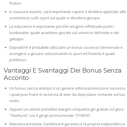
fruitori.
In ciascuno evento, sarà importante sapere il direttiva applicato alle
scommesse sullo sport sul quale si desidera giocare.
La educatore è importante perché vengono effettuate pochi i
bookmaker quale accettano giocate sul universo del trotto e del
galoppo.
Dopodiché è probabile utilizzare un bonus successo benvenuto e
accingersi a giocare selezionando lo sport ed l’evento il quale
preferisci.
Vantaggi E Svantaggi Dei Bonus Senza
Acconto
Un bonus senza anticipo è un genere vittoria promozione successo
i quali puoi fruire in assenza di aver da depositare contante sul tuo
conto.
Oppure un casinò potrebbe elargire cinquanta giri gratuiti sul gioco
“Starburst” con il gergo promozionale “STAR50”.
Massima presente, Gamblizard garantisce la propria indipendenza