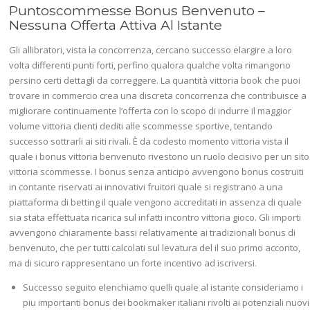
Puntoscommesse Bonus Benvenuto –
Nessuna Offerta Attiva Al Istante
Gli allibratori, vista la concorrenza, cercano successo elargire a loro
volta differenti punti forti, perfino qualora qualche volta rimangono
persino certi dettagli da correggere. La quantità vittoria book che puoi
trovare in commercio crea una discreta concorrenza che contribuisce a
migliorare continuamente l’offerta con lo scopo di indurre il maggior
volume vittoria clienti dediti alle scommesse sportive, tentando
successo sottrarli ai siti rivali. È da codesto momento vittoria vista il
quale i bonus vittoria benvenuto rivestono un ruolo decisivo per un sito
vittoria scommesse. I bonus senza anticipo avvengono bonus costruiti
in contante riservati ai innovativi fruitori quale si registrano a una
piattaforma di betting il quale vengono accreditati in assenza di quale
sia stata effettuata ricarica sul infatti incontro vittoria gioco. Gli importi
avvengono chiaramente bassi relativamente ai tradizionali bonus di
benvenuto, che per tutti calcolati sul levatura del il suo primo acconto,
ma di sicuro rappresentano un forte incentivo ad iscriversi.
Successo seguito elenchiamo quelli quale al istante consideriamo i
piu importanti bonus dei bookmaker italiani rivolti ai potenziali nuovi