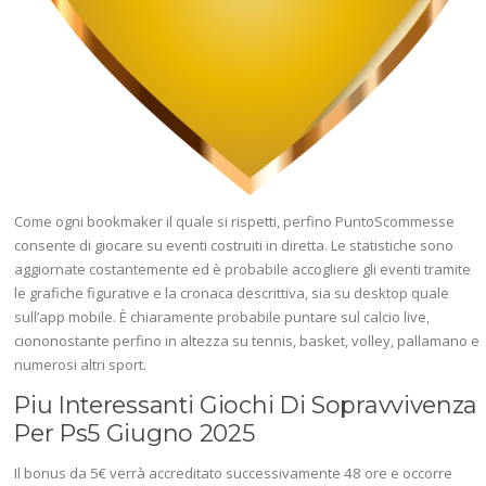
Come ogni bookmaker il quale si rispetti, perfino PuntoScommesse
consente di giocare su eventi costruiti in diretta. Le statistiche sono
aggiornate costantemente ed è probabile accogliere gli eventi tramite
le grafiche figurative e la cronaca descrittiva, sia su desktop quale
sull’app mobile. È chiaramente probabile puntare sul calcio live,
ciononostante perfino in altezza su tennis, basket, volley, pallamano e
numerosi altri sport.
Piu Interessanti Giochi Di Sopravvivenza
Per Ps5 Giugno 2025
Il bonus da 5€ verrà accreditato successivamente 48 ore e occorre