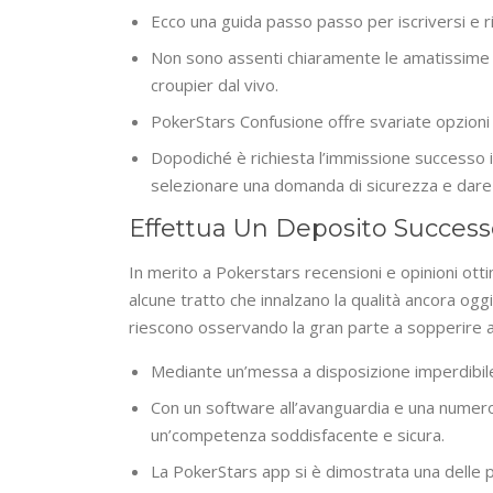
Ecco una guida passo passo per iscriversi e ri
Non sono assenti chiaramente le amatissime sl
croupier dal vivo.
PokerStars Confusione offre svariate opzion
Dopodiché è richiesta l’immissione successo 
selezionare una domanda di sicurezza e dare 
Effettua Un Deposito Succes
In merito a Pokerstars recensioni e opinioni otti
alcune tratto che innalzano la qualità ancora o
riescono osservando la gran parte a sopperire ai 
Mediante un’messa a disposizione imperdibile 
Con un software all’avanguardia e una numero
un’competenza soddisfacente e sicura.
La PokerStars app si è dimostrata una delle p