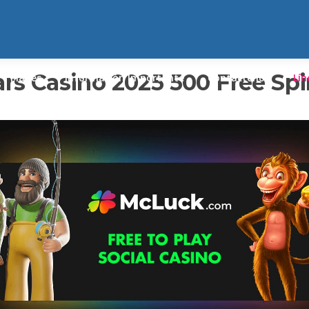
rs Casino 2025 500 Free Spi
Planes
Información Importante
Contáctenos
Lín