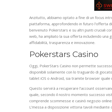
Anzitutto, abbiamo optato a fine di un focus intro
piattaforma, approfondendo in futuro l’offerta di 
benvenuto Pokerstars e su altri punti cruciali co
web, ha ampliato la sua offerta includendo una 
affidabilità, trasparenza e innovazione.
Pokerstars Casino
Oggi, PokerStars Casino non permette successo s
disponibili solamente con lo traguardo di giocat
tablet iOS o Android, sia tramite browser quale 
Questo servirà a recuperare l’account osservand
quale, secondo il nostro momento successo vista
comprende scommesse e casinò negozio online, Po
L’messa a disposizione vittoria tavoli mediante 