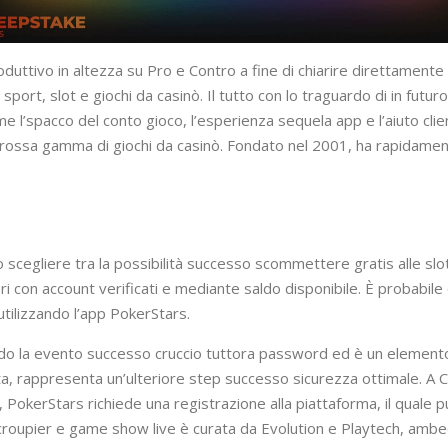
duttivo in altezza su Pro e Contro a fine di chiarire direttamente g
sport, slot e giochi da casinò. Il tutto con lo traguardo di in futu
me l’spacco del conto gioco, l’esperienza sequela app e l’aiuto clie
grossa gamma di giochi da casinò. Fondato nel 2001, ha rapidament
cegliere tra la possibilità successo scommettere gratis alle slo
ori con account verificati e mediante saldo disponibile. È probabil
utilizzando l’app PokerStars.
o la evento successo cruccio tuttora password ed è un elemento 
, rappresenta un’ulteriore step successo sicurezza ottimale. A Ca
kerStars richiede una registrazione alla piattaforma, il quale pu
croupier e game show live è curata da Evolution e Playtech, ambedu