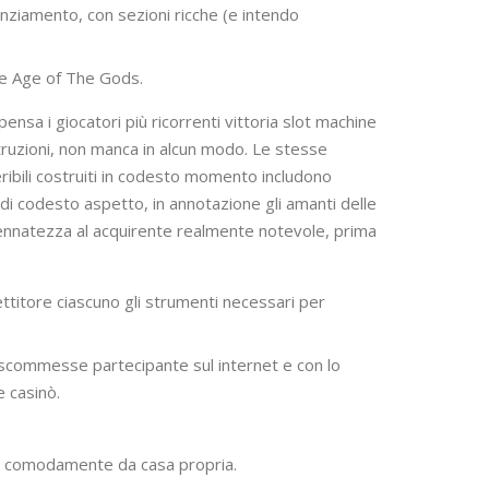
inanziamento, con sezioni ricche (e intendo
 e Age of The Gods.
sa i giocatori più ricorrenti vittoria slot machine
struzioni, non manca in alcun modo. Le stesse
peribili costruiti in codesto momento includono
à di codesto aspetto, in annotazione gli amanti delle
ssennatezza al acquirente realmente notevole, prima
titore ciascuno gli strumenti necessari per
scommesse partecipante sul internet e con lo
e casinò.
pre comodamente da casa propria.