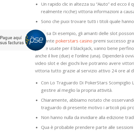
Un rapido clic in altezza su “Aiuto” ed ecco il
realmente ricche) vittoria informazioni a causa
Sono che puoi trovare tutti i titoli quale ha
A Causa Di esempio, gli amanti delle slot posson
mediante
pokerstars casino
premi successo grand
parole usate per il blackjack, vanno bene perfino 
anche il live (due) e l’online (una). Dipenderà ov
video slot e dei giochi live potranno avere vitt
vittoria tutto grazie al servizio attivo 24 ore al d
Con Lo Traguardo Di PokerStars Scompiglio La
gestire al meglio la propria attività.
Chiaramente, abbiamo notato che osservando 
traguardo di presente motivo i articoli più pr
Non hanno nulla da invidiare alla edizione tra
Qua è probabile prendere parte alle sessioni