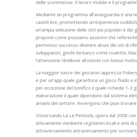
delle scommesse. Il lavoro mobile e il programma
Mediante un programma all’avanguardia e una nu
casinò live, promettendo un’esperienza soddisfa
un’ampia selezione delle slot più popolari e dei 
propone come possiamo asserire che referente per
permesso successo divenire alcuni dei siti di ri
sviluppatori, giochi da banco come roulette, blac
l’attenzione ribellione all’utente con bonus molto 
La maggior nasce dei giocatori apprezza Pokerstars
e per un’app quale garantisce un gioco fluido e i
per eccezione del bonifico il quale richiede 1-3 
elaborazione il quale dipendono dal sistema eletto
amanti del settore. Avvengono che puoi trovare 
Osservando La La Penisola, opera dal 2008 con 
attivamente mediante regolatori locali e enti di 
attraversamento attraversamento per iscriversi 