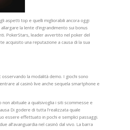
li aspetti top e quelli migliorabili ancora oggi
ro allargare la lente d’ingrandimento sui bonus
nti. PokerStars, leader avvertito nel poker del
e acquisito una reputazione a causa di la sua
t osservando la modalità demo. I giochi sono
e entrare al casinò live anche sequela smartphone e
non abituale a qualsivoglia i siti scommesse e
usa Di godere di tutta l’realizzata quale
o essere effettuato in pochi e semplici passaggi.
e all’avanguardia nel casinò dal vivo. La barra