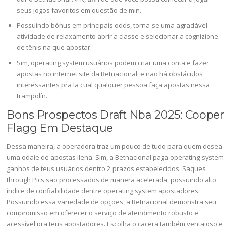
seus jogos favoritos em questão de min.
Possuindo bônus em principais odds, torna-se uma agradável
atividade de relaxamento abrir a classe e selecionar a cognizione
de tênis na que apostar.
Sim, operating system usuários podem criar uma conta e fazer
apostas no internet site da Betnacional, e não há obstáculos
interessantes pra la cual qualquer pessoa faça apostas nessa
trampolín.
Bons Prospectos Draft Nba 2025: Cooper
Flagg Em Destaque
Dessa maneira, a operadora traz um pouco de tudo para quem desea
uma odaie de apostas llena. Sim, a Betnacional paga operating-system
ganhos de teus usuários dentro 2 prazos estabelecidos. Saques
through Pics são processados de manera acelerada, possuindo alto
índice de confiabilidade dentre operating system apostadores.
Possuindo essa variedade de opções, a Betnacional demonstra seu
compromisso em oferecer o serviço de atendimento robusto e
acessível pra teus apostadores. Escolha o cacera também ventajoso e