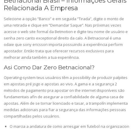
Betnacional Brasil – Informações Gerais
Relacionada A Empresa
Selecione a opção “Banco” e em seguida “Tirada”, digite o monto de
uma retirada e clique em “Demandar Saque”. Nas próximas vezes
acesse o web site formal da Betmotion e digite teu nome de usuário e
senha zero canto exceptional direito da calo. A Betnacional é uma
odaie que sony ericsson importa possuindo a experiência perform
apostador. Então trata que oferecer recursos exclusivos para
melhorar ainda também a tua experiência.
Asi Como Dar Zero Betnacional?
Operating-system teus usuários têm a possibility de produzir palpites
em apostas pré jogo e apostas ao vivo. A gama e a segurança 2
métodos de pagamento pra apostar on the internet disponíveis são
fundamentais afin de asegurar a confiabilidade de alguma casa de
apostas. Além de se tornar licenciado e tasar, a trampolín implementa
medidas adicionais para fiar a segurança das informações pessoais
compartilhadas pelos usuários.
O marcia a andatura de como arriesgar em futebol na organizacion