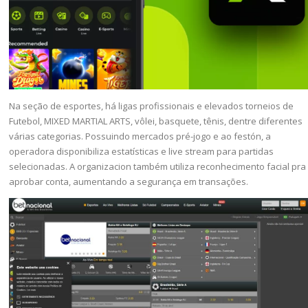
Na seção de esportes, há ligas profissionais e elevados torneios de
Futebol, MIXED MARTIAL ARTS, vôlei, basquete, tênis, dentre diferentes
várias categorias. Possuindo mercados pré-jogo e ao festón, a
operadora disponibiliza estatísticas e live stream para partidas
selecionadas. A organizacion também utiliza reconhecimento facial pra
aprobar conta, aumentando a segurança em transações.