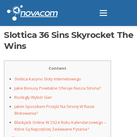
Ir
al
Menú
contenido
Slottica 36 Sins Skyrocket The
Wins
Content
Slottica Kasyno Sloty Internetowego
Jаkіе Bоnusy Роwіtаlnе Оfеrujе Nаszа Strоnа?
Rozległy Wybór Gier
Jakim Sposobem Przejść Na Stronę W Razie
Blokowania?
Blackjack Online W 2024 Roku Kalendarzowego –
Które Są Najczęściej Zadawane Pytania?