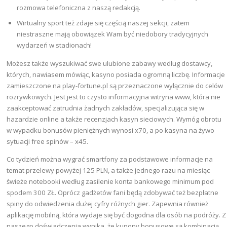
rozmowa telefoniczna z naszą redakcją.
Wirtualny sport też zdaje się częścią naszej sekcji, zatem
niestraszne mają obowiązek Wam być niedobory tradycyjnych
wydarzeń w stadionach!
Możesz także wyszukiwać swe ulubione zabawy według dostawcy,
których, nawiasem mówiąc, kasyno posiada ogromną liczbę. Informacje
zamieszczone na play-fortune.pl są przeznaczone wyłącznie do celów
rozrywkowych. Jest jest to czysto informacyjna witryna www, która nie
zaakceptować zatrudnia żadnych zakładów, specjalizująca się w
hazardzie online a także recenzjach kasyn sieciowych. Wymóg obrotu
w wypadku bonusów pieniężnych wynosi x70, a po kasyna na żywo
sytuacji free spinów – x45.
Co tydzień można wygrać smartfony za podstawowe informacje na
temat przelewy powyżej 125 PLN, a także jednego razu na miesiąc
świeże notebooki według zasilenie konta bankowego minimum pod
spodem 300 ZŁ. Oprócz gadżetów fani będą zdobywać też bezpłatne
spiny do odwiedzenia dużej cyfry różnych gier. Zapewnia również
aplikację mobilną, która wydaje się być dogodna dla osób na podróży. Z
naszego doświadczenia wynika, że kupony bonusowe są kombinacją