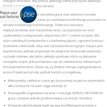
kategorii dostawcy. Aby pobrać aplikację, kliknij w przycisk Aplikacja
Mobilna w menu obok góry ekranu.
Bezpłatna zastosowanie umożliwia grę w swe ulubione rozrywki
kasynowe w dowolnej czasie, po naciśnięciu konkretnego przycisku na
ekranie komórkowy komórkowego. Slottica to nieznany
międzynarodowy dom hazardowy wraz z przyjaznymi na rzecz
użytkownika rozwiązaniami, wsparciem 24/7 i czatem na żywo. Ma
dużo unikalnych komputerów o szlachetnej jakości, ogromne bonusy i
dosłownie całokształt, żeby stać się bezkonkurencyjnym. Kasyno jest
współczesne, jednak proponuje nie wyłącznie doskonałe automaty i
rozrywki stołowe, ale także zakłady sportowe, które są aktualnie
niezwykle znane. Jeśli porównasz nas do odwiedzenia odmiennych
firm bukmacherskich, okaże się, że Slottica oferuje najdogodniejsze
wzory.Projekt jest prosty, jednak bardzo szczegółowy.
Maksymalny zakład w czasie gry bonusowej na grę na automatach
albo w kasynie na żywo sięga dziesięć zł.
W przypadku logowania się wraz z naszego ADRESU SIECIOWEGO
gracz zostanie jednak przekierowany na stronę 16slottica.
W kwestii jakichkolwiek bądź sprawy konfliktowych prosimy o