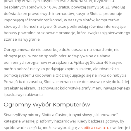
powitalny w naszym kasynie mieści 200% na start, trzydziestu
bezpłatnych spinów lub 100% gratisu powyżej sumy 350 ZŁ. Według
doświadczeń prawdziwych internautów, kasyno Slottica proponuje
imponującą różnorodność konsol, w naszym slotów, komputerów
stołowych i konsol na żywo. Gracze podkreślają również interesujące
bonusy powitalne oraz pewne promocje, które zwiększają pierwotnego
szanse na wygranie.
Oprogramowanie nie absorbuje dużo obszaru na smartfonie, nie
obciąża jego i w żaden sposób odrzucić wpływa na działanie
odmiennych programów w urządzeniu. Aplikację Slottica 46 kasyno
można pobrać nie tylko podążając zbytnio linkiem, ale również za
pomocą systemu kodowania QR znajdującego się na linku do nabycia.
Po wejściu do zasobu, Slotica mechanicznie dostosowuje się do każdej
przekątnej ekranu, zachowując kolorystykę grafy, menu nawigacyjnego
i paska wyszukiwania.
Ogromny Wybór Komputerów
Stworzyliśmy mirrory Slottica Casino, innymi słowy „sklonowane”
kategorie własnej platformy hazardowej. Kiedy będziesz gotowy, by
spróbować szczęścia, możesz wybrać grę z
slottica скачать
ewidencje i