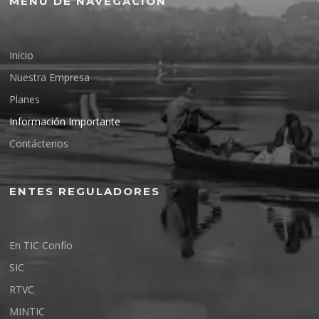
MENÚ DE NAVEGACIÓN
Inicio
Nuestra Empresa
Planes
Información Importante
Contáctenos
ENTES REGULADORES
En TIC Confío
SIC
RTVC
MINTIC