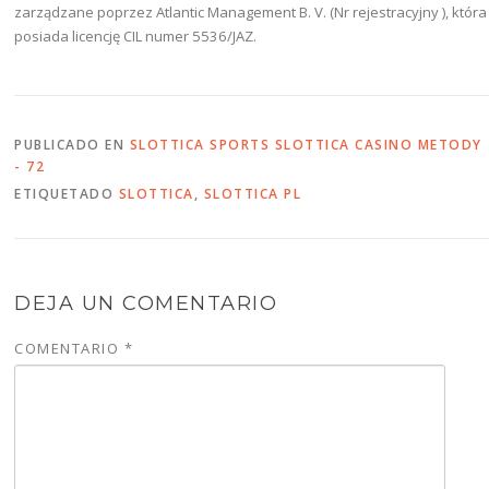
zarządzane poprzez Atlantic Management B. V. (Nr rejestracyjny ), która
posiada licencję CIL numer 5536/JAZ.
PUBLICADO EN
SLOTTICA SPORTS SLOTTICA CASINO METODY
- 72
ETIQUETADO
SLOTTICA
,
SLOTTICA PL
DEJA UN COMENTARIO
COMENTARIO
*