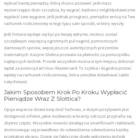
wybrać kwotę pieniędzy, którą chcesz postawić. Jeśli masz
wystarczająco dużo szczęścia, by wygrać, będziesz mógł błyskawicznie
wypłacić swe wygrane. Jeśli jednak przegrasz, pieniądze wrócą na Twe
rachunek rozliczeniowy w tego typu sam sposób, w który wyszły.
Jeśli fortuna wydaje się być po twojej witrynie, możesz zostać
szczęśliwym zwycięzcą ogromnych pul nagród, pomocniczych
darmowych spinów, więcej jeszcze autentycznych prezentów
materialnych. Kasyno Slottica pozwala na płatności za pomocą kilku
najlepszych technik. Przede wszystkim można w tym miejscu dokonać
wpłat za pomocą kart Visa i Mastercard. To szybka i dogodna postać
wpłaty na rachunek rozliczeniowy, która umożliwi doładować saldo
natychmiast.
Jakim Sposobem Krok Po Kroku Wypłacić
Pieniądze Wraz Z Slottica?
Opcja wsparcia działa tutaj dość fachowo, a dużym pozytywem jest
dostępność infolinii, jakie możliwości w branży odrzucić przytrafia się
zbytnio często. Wszystkie nowości działają na smartfonach i tabletach,
dostosowując się prawidłowo do odwiedzenia odwiedzenia każdej
przekątnej ekranu. Dzieje się faktycznie dzięki wdrożeniu technik