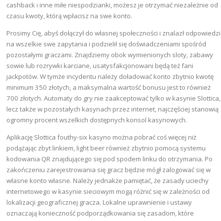
cashback i inne miłe niespodzianki, możesz je otrzymać niezależnie od
czasu kwoty, którą wpłacisz na swe konto.
Prosimy Cię, abyś dołączył do własnej społeczności i znalazł odpowiedzi
na wszelkie swe zapytania i podzielił się doświadczeniami spośród
pozostałymi graczami. Znajdziemy obok wymienionych sloty, zabawy
sowie lub rozrywki karciane, usatysfakcjonowani będą też fani
jackpotów. W tymże incydentu należy doładować konto zbytnio kwotę
minimum 350 złotych, a maksymalna wartość bonusu jest to również
700 złotych. Automaty do gry nie zaakceptować tylko w kasynie Slottica,
lecz także w pozostałych kasynach przez internet, najczęściej stanowią
ogromny procent wszelkich dostępnych konsol kasynowych.
Aplikację Slottica fouthy-six kasyno można pobrać coś więcej niż
podążając zbyt linkiem, light beer również zbytnio pomocą systemu
kodowania QR znajdującego się pod spodem linku do otrzymania. Po
zakończeniu zarejestrowania się gracz będzie mógł zalogować się w
własne konto własne. Należy jednakże pamiętać, że zasady uciechy
internetowego w kasynie sieciowym mogą różnić się w zależności od
lokalizacji geograficznej gracza. Lokalne uprawnienie i ustawy
oznaczają konieczność podporządkowania się zasadom, które