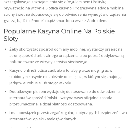
szczegółowego zaznajomienia się z Regulaminem i Polityką
prywatności na witrynie Slottica kasyno. Progresywna edycja mobilna
strony świetnie dopasowuje się do odwiedzenia wymogów urządzenia
gracza, bądź to iPhone’a bądź smartfonu wraz z Androidem.
Popularne Kasyna Online Na Polskie
Sloty
Żeby skorzystać spośród odmiany mobilnej, wystarczy przejść na
stronę spośród arbitralnego urządzenia albo pobrać dedykowaną
aplikację wraz ze witryny serwisu sieciowego.
Kasyno onlineSlottica zadbało o to, aby gracze mogli grać w
ulubionym kasynie niezależnie od miejsca, w którym się znajdują –
jadąc w autobusie lub stojąc w korku.
Dodatkowym plusem wydaje się dostosowanie do odwiedzenia
internautów spośród Polski – witryna www oficjalna została
przetłumaczona, a dział płatności dostosowana.
I ma obowiązek przestrzegać regulacji dotyczących bezpieczeństwa
internautów i opieki katalogów danych.