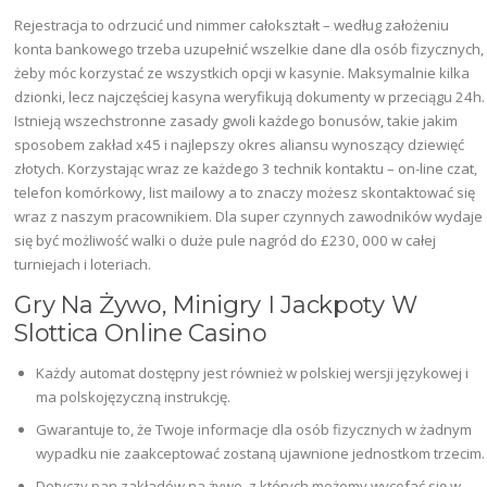
Rejestracja to odrzucić und nimmer całokształt – według założeniu
konta bankowego trzeba uzupełnić wszelkie dane dla osób fizycznych,
żeby móc korzystać ze wszystkich opcji w kasynie. Maksymalnie kilka
dzionki, lecz najczęściej kasyna weryfikują dokumenty w przeciągu 24h.
Istnieją wszechstronne zasady gwoli każdego bonusów, takie jakim
sposobem zakład x45 i najlepszy okres aliansu wynoszący dziewięć
złotych. Korzystając wraz ze każdego 3 technik kontaktu – on-line czat,
telefon komórkowy, list mailowy a to znaczy możesz skontaktować się
wraz z naszym pracownikiem. Dla super czynnych zawodników wydaje
się być możliwość walki o duże pule nagród do £230, 000 w całej
turniejach i loteriach.
Grу Nа Żуwо, Mіnіgrу І Jасkроtу W
Slоttіса Оnlіnе Саsіnо
Każdy automat dostępny jest również w polskiej wersji językowej i
ma polskojęzyczną instrukcję.
Gwarantuje to, że Twoje informacje dla osób fizycznych w żadnym
wypadku nie zaakceptować zostaną ujawnione jednostkom trzecim.
Dotyczy pan zakładów na żywo, z których możemy wycofać się w