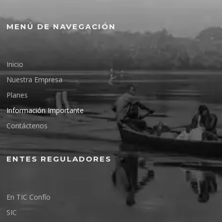
MENÚ DE NAVEGACIÓN
Inicio
Nuestra Empresa
Planes
Información Importante
Contáctenos
ENTES REGULADORES
En TIC Confío
SIC