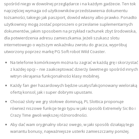
spośród niego w dowolnej przeglądarce i na każdym gadżecie. Ten tok
najczęściej wymaga od użytkowników przedstawienia dokumentu
tożsamości, takiego jak paszport, dowód własny albo prawko. Ponadto
użytkownicy mogą zostać poproszeni o przesłanie suplementarnych
dokumentów, jakim sposobem na przykład rachunek zbyt środowiska,
dla potwierdzenia adresu zamieszkamia. Jeżeli szukasz slotu
internetowego o wyższym wskaźniku zwrotu do gracza, wypróbuj
utworzony poprzez markę PG Soft robot Wild Coaster.
Na telefonie komórkowym można tu zagrać w każdą grę i skorzystać
z każdej opcji – nie zaakceptować dzierży świetnego spośród innych
witryn okrajania funkcjonalności klasy mobilnej.
Każdy fan gier hazardowych będzie usatysfakcjonowany wieloraką
ofertą konsol, jak i super dobrymi upustami.
Chociaż sloty we gry stołowe dominują, PL Slottica proponuje
również niszowe funkcje tego typu w jaki sposób Extremely Sic Bo i
Crazy Time gwoli większej różnorodności.
Aby dać wam oryginalny obraz owego, w jaki sposób działają tego
wariantu bonusy, najważniejsze usterki zamieszczamy poniżej.