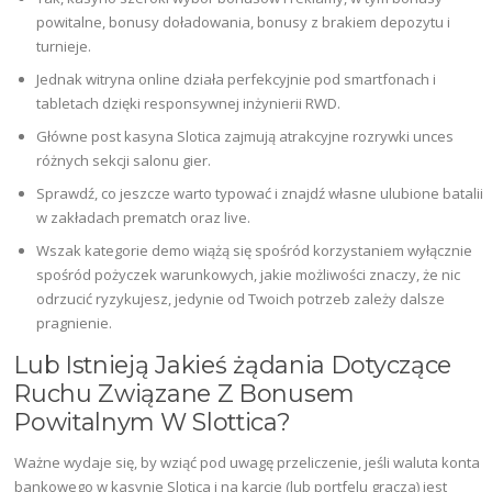
powitalne, bonusy doładowania, bonusy z brakiem depozytu i
turnieje.
Jednak witryna online działa perfekcyjnie pod smartfonach i
tabletach dzięki responsywnej inżynierii RWD.
Główne post kasyna Slotica zajmują atrakcyjne rozrywki unces
różnych sekcji salonu gier.
Sprawdź, co jeszcze warto typować i znajdź własne ulubione batalii
w zakładach prematch oraz live.
Wszak kategorie demo wiążą się spośród korzystaniem wyłącznie
spośród pożyczek warunkowych, jakie możliwości znaczy, że ​​nic
odrzucić ryzykujesz, jedynie od Twoich potrzeb zależy dalsze
pragnienie.
Lub Istnieją Jakieś żądania Dotyczące
Ruchu Związane Z Bonusem
Powitalnym W Slottica?
Ważne wydaje się, by wziąć pod uwagę przeliczenie, jeśli waluta konta
bankowego w kasynie Slotica i na karcie (lub portfelu gracza) jest