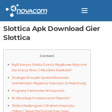
Ir
al
Menú
contenido
Slottica Apk Download Gier
Slottica
Content
Bądź Kasyno Slotika Dzierży Wyjątkowe Wytyczne
Dla Graczy Wraz Z Wysokimi Stawkami?
Strategie Rozrywki Spośród Bonusem
Gotówkowym Wyjąwszy Depozytu Za Rejestrację
Programy Partnerskie W Kasynach
Ile Absorbuje Przetworzenie Płatności?
Slottica Nadprogram Z Brakiem Depozytu:
Odbierz Swoje Pięćdziesiąt Free Spins