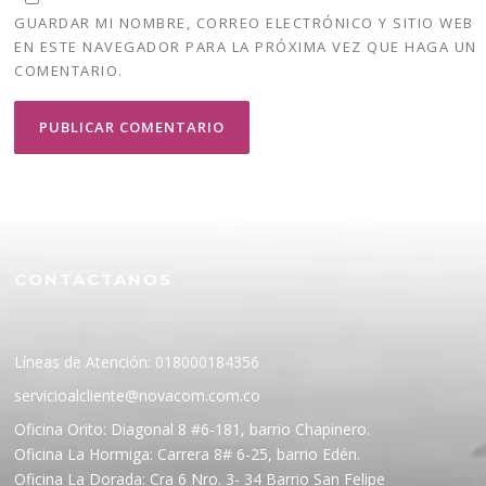
GUARDAR MI NOMBRE, CORREO ELECTRÓNICO Y SITIO WEB
EN ESTE NAVEGADOR PARA LA PRÓXIMA VEZ QUE HAGA UN
COMENTARIO.
CONTÁCTANOS
Líneas de Atención: 018000184356
servicioalcliente@novacom.com.co
Oficina Orito: Diagonal 8 #6-181, barrio Chapinero.
Oficina La Hormiga: Carrera 8# 6-25, barrio Edén.
Oficina La Dorada: Cra 6 Nro. 3- 34 Barrio San Felipe