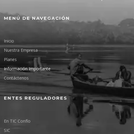
MENÚ DE NAVEGACIÓN
Inicio
Nuestra Empresa
Planes
Información Importante
Contáctenos
ENTES REGULADORES
En TIC Confío
SIC