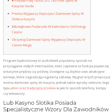
♥ Podziel Pulę 16000 Zł Z 160 Free Spins W
Kasynie Verde
Premia Wyjąwszy Depozytu I Darmowe Spiny W
Slottica Kasyno
Mikołajkowe Podarunki W Kalendarzu Od Energy
Casino
Otrzymaj Darmowe Spiny Wyjąwszy Depozytu W
Casino Mega
Program lojalnościowy to aczkolwiek popularny sposób na
przyciąganie stałych internautów, toteż zapewne ta funkcja pojawi się
w kasynie prędzej czy później. Dostępne są zbytnio owo atrakcyjne
turnieje, które nagradzają regularną zabawę. Wygrać w tych propozycji
można darmowe spiny do kasyna, jednak także wyroby cielesne, tego
typu
jeton oraz tradycyjny przelew
w jaki to sposób telefony, kompy
czy telewizory.
Lub Kasyno Slotika Posiada
Specjalistyczne Wzory Dla Zawodników