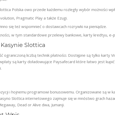
Slottica Polska owo przede każdemu rozległy wybór możności wpł
lution, Pragmatic Play a także Ezugi.
nno się też wspomnieć o dostawcach rozrywki na pieniądze.
ności, w tym standardowe przelewy bankowe, karty kredtyu, e-po
asynie Slottica
ograniczoną liczbą technik płatności. Dostępne są tylko karty Vis
 wpłaty są karty doładowujące Paysafecard które łatwo jest kupić
.
pozycji i hojnemu programowi bonusowemu. Organizowane są w każ
 Kasyno Slottica internetowego zajmuje się w mnóstwo grach haz
Megaway, Dead or Alive dwa, Jumanji.
et Wpis