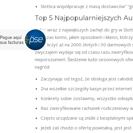
Slottica współpracuje z masą dostawców” “gi
Top 5 Najpopularniejszych A
Jedną wraz z największych zachęt do gry w Slo
wówczas konto, jakim sposobem i klienci, którzy
może liczyć aż na 2000 złotych i 30 darmowych
zwyczajem wydaje się od czasu razu zweryfikow
nieporozumień. Śledzenie ludzi sezonowych of
nagród.
Zaczynając od tegoż, że obsługa jest całodo
Zna wszelkie szczegóły kasyn przez interne
Konkrety sobie zostawmy, wszystko odnajduje 
Raz zweryfikowane rachunek rozliczeniowy wy
Często urządzane są zniżki z bezpłatnymi sp
Jeżeli zaś chodzi o ofertę powitalną, jest j