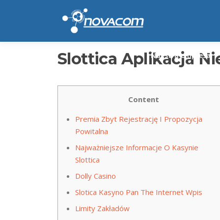
Ir
al
contenido
Slottica Aplikacja Ni
Nuestra empresa
Content
Premia Zbyt Rejestrację I Propozycja
Powitalna
Najważniejsze Informacje O Kasynie
Slottica
Dolly Casino
Slotica Kasyno Pan The Internet Wpis
Limity Zakładów