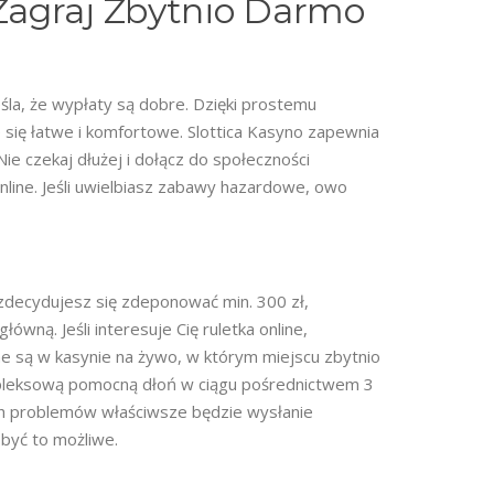
 Zagraj Zbytnio Darmo
eśla, że wypłaty są dobre. Dzięki prostemu
 się łatwe i komfortowe. Slottica Kasyno zapewnia
ie czekaj dłużej i dołącz do społeczności
line. Jeśli uwielbiasz zabawy hazardowe, owo
zdecydujesz się zdeponować min. 300 zł,
ną. Jeśli interesuje Cię ruletka online,
e są w kasynie na żywo, w którym miejscu zbytnio
ompleksową pomocną dłoń w ciągu pośrednictwem 3
h problemów właściwsze będzie wysłanie
być to możliwe.