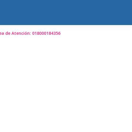
ea de Atención: 018000184356