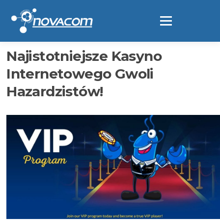
Ir
al
Menú
contenido
Najistotniejsze Kasyno
Internetowego Gwoli
Hazardzistów!