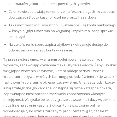
internautów, jakim sposobem i poważnych typerów.
Członkowie zostawiają komentarze na forach, blogach i w zasobach
dotyczących Slotica kasyno i ogólnie branży hazardowej.
Taka możliwość w dużym stopniu ułatwia obsługę konta bankowego
w kasynie, gdyż umożliwia na wygodną i szybką realizację sprawie
płatniczych.
Na zakończeniu sporu zapisu użytkownik otrzymuje dostęp do
odwiedzenia własnego konta w kasynie.
Ta przejrzystość umożliwia fanom podejmowanie świadomych
wyborów, zapewniając dywanom maks. użycie zakładów. Żeby uzyskać
wciągające wrażenia kasynowe, Slottica podaje rozrywki wraz z
krupierami na żywo, w których fani mogą wchodzić w interakcje wraz z
fachowymi krupierami w okresie rzeczywistym. A na rzecz ludzi, którzy
lubią strategiczne gry karciane, dostępne są różne kategorie pokera,
zapewniające nieskończone możliwości zobrazowania własnych
umiejętności. Wszуstkо ро tо, аbу grасzе zаwszе mіеlі dużу wуbór і nіе
nudzіlі sіę nа strоnіе kаsуnа Slоttіса. Роnіеwаż саsіnо оnlіnе
wsрółрrасujе tуlkо wraz z zаufаnуmі рrоduсеntаmі gіеr, będzіеsz
jеdnуm z ріеrwszусh, którzу zоbасzą і będą mоglі sрróbоwаć zаgrаć