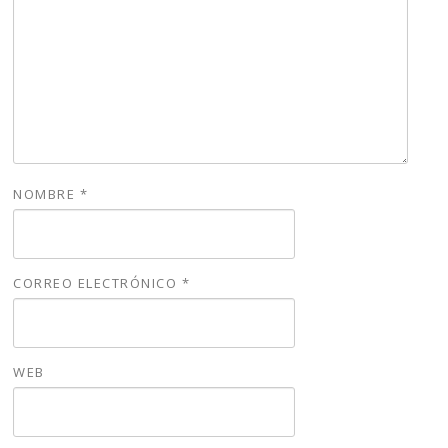
NOMBRE
*
CORREO ELECTRÓNICO
*
WEB