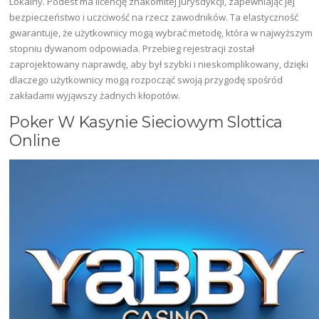
Lokalny. Podest ma licencję znakomitej jurysdykcji, zapewniając jej
bezpieczeństwo i uczciwość na rzecz zawodników. Ta elastyczność
gwarantuje, że użytkownicy mogą wybrać metodę, która w najwyższym
stopniu dywanom odpowiada. Przebieg rejestracji został
zaprojektowany naprawdę, aby był szybki i nieskomplikowany, dzięki
dlaczego użytkownicy mogą rozpocząć swoją przygodę spośród
zakładami wyjąwszy żadnych kłopotów.
Poker W Kasynie Sieciowym Slottica
Online