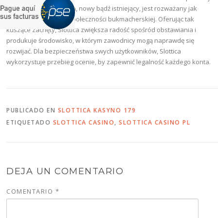
zapewnia, że każdy fan, nowy bądź istniejący, jest rozważany jak
wartościowy członek społeczności bukmacherskiej. Oferując tak
kuszące zachęty, Slottica zwiększa radość spośród obstawiania i
produkuje środowisko, w którym zawodnicy mogą naprawdę się
rozwijać. Dla bezpieczeństwa swych użytkowników, Slottica
wykorzystuje przebieg ocenie, by zapewnić legalność każdego konta.
PUBLICADO EN
SLOTTICA KASYNO 179
ETIQUETADO
SLOTTICA CASINO
,
SLOTTICA CASINO PL
DEJA UN COMENTARIO
COMENTARIO
*