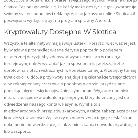
zdobyć coś w podarunku z brakiem większego wysiłku. Właśnie dlatego
Slottica Casino upewniło się, że każdy może cieszyć się grą i gwarantuje
świetny system bonusów i reklamy. Aplikacja kasyno online Slottica 46
poświęcona wydaje się być na program sprawny Android.
Kryptowaluty Dostępne W Slottica
Wszystkie te alternatywy mają swoje usterki i korzyści, więc ważne jest,
by właściwie przemyśleć własne decyzje poprzednio podjęciem
ostatecznej decyzji. Aby zdobywać wysokie miejsca w rankingu
turniejowym, należy wyrabiać jakim sposobem największą liczbę
obrotów na slotach wskazanych w kodeksie turnieju. Przeciętny turniej
trwa około 10 dób, a przy kwoty znajduje się kilkanaście tysięcy złotych
albo rekompensaty rzeczowe o podobnej wartości, przydzielane
poniekąd pięćdziesięciu najważniejszym fanom. Wygrane upominki
można zastąpić ekwiwalentem pieniężnym, który dorzucany jest do
odwiedzenia naszego konta w kasynie. Wynika to z
międzynarodowych przepisów skarbowych, a także zabezpiecza przed
kradzieżą tożsamości. Wystarczy do odwiedzenia tego przesłać skan
dokumentu potwierdzającego link zamieszkania i dowodu prywatnego
lub paszportu.