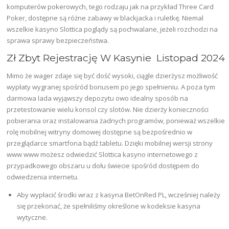
komputerów pokerowych, tego rodzaju jak na przykład Three Card
Poker, dostępne są różne zabawy w blackjacka i ruletkę. Niemal
wszelkie kasyno Slottica poglądy są pochwalane, jeżeli rozchodzi na
sprawa sprawy bezpieczeństwa.
Zł Zbyt Rejestrację W Kasynie ️ Listopad 2024
Mimo że wager zdaje się być dość wysoki, ciągle dzierżysz możliwość
wypłaty wygranej spośród bonusem po jego spełnieniu. A poza tym
darmowa lada wyjąwszy depozytu owo idealny sposób na
przetestowanie wielu konsol czy slotów. Nie dzierży konieczności
pobierania oraz instalowania żadnych programów, ponieważ wszelkie
rolę mobilnej witryny domowej dostępne są bezpośrednio w
przeglądarce smartfona bądź tabletu. Dzięki mobilnej wersji strony
www www możesz odwiedzić Slottica kasyno internetowego z
przypadkowego obszaru u dołu świecie spośród dostępem do
odwiedzenia internetu.
Aby wypłacić środki wraz z kasyna BetOnRed PL, wcześniej należy
się przekonać, że spełniliśmy określone w kodeksie kasyna
wytyczne.