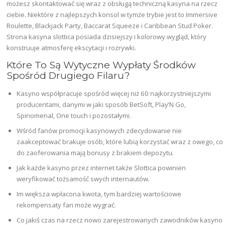
możesz skontaktować się wraz z obsługą techniczną kasyna na rzecz
ciebie. Niektóre z najlepszych konsol w tymże trybie jest to Immersive
Roulette, Blackjack Party, Baccarat Squeeze i Caribbean Stud Poker.
Strona kasyna slottica posiada dzisiejszy i kolorowy wygląd, który
konstruuje atmosferę ekscytacji i rozrywki.
Które To Są Wytyczne Wypłaty Środków
Spośród Drugiego Filaru?
Kasyno współpracuje spośród więcej niż 60 najkorzystniejszymi
producentami, danymi w jaki sposób BetSoft, Play’N Go,
Spinomenal, One touch i pozostałymi.
Wśród fanów promocji kasynowych zdecydowanie nie
zaakceptować brakuje osób, które lubią korzystać wraz z owego, co
do zaoferowania mają bonusy z brakiem depozytu.
Jak każde kasyno przez internet także Slottica powinien
weryfikować tożsamość swych internautów.
Im większa wpłacona kwota, tym bardziej wartościowe
rekompensaty fan może wygrać.
Co jakiś czas na rzecz nowo zarejestrowanych zawodników kasyno