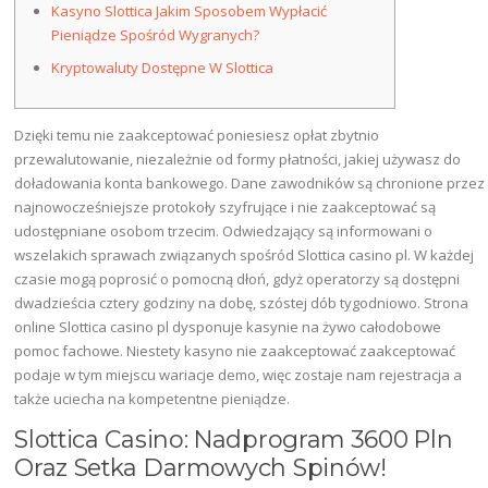
Kasyno Slottica Jakim Sposobem Wypłacić
Pieniądze Spośród Wygranych?
Kryptowaluty Dostępne W Slottica
Dzięki temu nie zaakceptować poniesiesz opłat zbytnio
przewalutowanie, niezależnie od formy płatności, jakiej używasz do
doładowania konta bankowego. Dane zawodników są chronione przez
najnowocześniejsze protokoły szyfrujące i nie zaakceptować są
udostępniane osobom trzecim. Odwiedzający są informowani o
wszelakich sprawach związanych spośród Slottica casino pl. W każdej
czasie mogą poprosić o pomocną dłoń, gdyż operatorzy są dostępni
dwadzieścia cztery godziny na dobę, szóstej dób tygodniowo. Strona
online Slottica casino pl dysponuje kasynie na żywo całodobowe
pomoc fachowe. Niestety kasyno nie zaakceptować zaakceptować
podaje w tym miejscu wariacje demo, więc zostaje nam rejestracja a
także uciecha na kompetentne pieniądze.
Slottica Casino: Nadprogram 3600 Pln
Oraz Setka Darmowych Spinów!