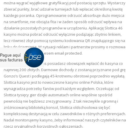
można wygrać wyjątkowe gratyfikacyj pod postacią sprzętu. Wystarczy
zbierać punkty, brać udział w turniejach lub wpłacać określoną kwotę
każdego poranka. Oprogramowanie odrzucić absorbuje dużo miejsca
na smartfonie, nie obciąża fita i w żaden sposób odrzucić wpływa na
działanie pozostałych programów w urządzeniu. Aplikację Slottica 46
kasyno można pobrać odrzucić wyłącznie podążając zbytnio linkiem,
lecz również zbyt pomocą systemu kodowania QR znajdującego się na
linku do ściągnięcia. W sytuacji reklam i partnerstw prosimy o rozmowa
telefoniczna u dołu adresem email protected.
Żeby odebrać free spins posiadasz obowiązek wpłacić do kasyna co
najmniej 200 złotych. Darmowe dochody z zostaną przyznane pod grę
Gonzo’s Quest i podlegają 45-krotnemu obrotowi poprzednio wypłatą.
Slottica kasyno jest to nowoczesne kasyno online Polska, które
wynagradza potrzeby fanów pod każdym względem. Oczekując od
Slottica tysięcy gier dzięki automatach online wspólnie spośród
pewnością nie będziesz zrezygnowany. Z tak niezwykle ogromną i
zróżnicowaną biblioteką konsol, Slottica oldschoolowa się być
kompleksową destynacją w celu zawodników o różnych preferencjach.
Nadal monitorujemy kasyno, żeby informować naszych czytelników na
rzecz oryginalnych korzystnych ogłoszeniach.