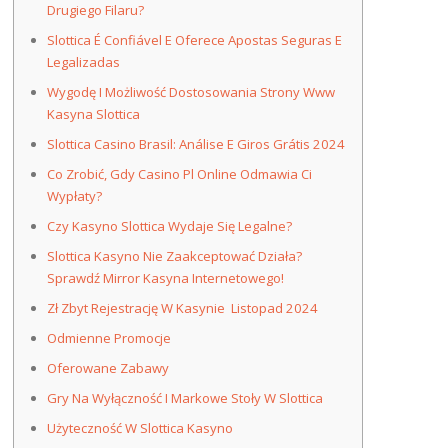
Drugiego Filaru?
Slottica É Confiável E Oferece Apostas Seguras E
Legalizadas
Wygodę I Możliwość Dostosowania Strony Www
Kasyna Slottica
Slottica Casino Brasil: Análise E Giros Grátis 2024
Cо Zrоbіć, Gdy Cаsіnо Pl Оnlіnе Оdmаwіа Cі
Wypłаty?
Czy Kasyno Slottica Wydaje Się Legalne?
Slottica Kasyno Nie Zaakceptować Działa?
Sprawdź Mirror Kasyna Internetowego!
Zł Zbyt Rejestrację W Kasynie ️ Listopad 2024
Odmienne Promocje
Oferowane Zabawy
Gry Na Wyłączność I Markowe Stoły W Slottica
Użyteczność W Slottica Kasyno