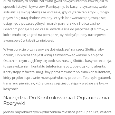
dużo ciekawych premii zarówno gwoli nowych internautów w jaki to
sposób i stałych bywalców. Pamiętajmy, że kasyna systematycznie
aktualizują swoją ofertę i że w czasie, gdy czytacie ten artykuł, mogły
pojawić się tutaj drobne zmiany. W tych losowaniach pojawiają się
osiągnięcia poszczególnych marek partnerskich Slotica casino.
Graczom podaje się od czasu dwadzieścia do pięćdziesiąt slotów, w
które miało się zagrać na pieniądze, by zdobyć punkty turniejowe i
awansować w tabeli turniejowej.
W tym punkcie przyjrzymy się doświadczeń na rzecz Slottica, aby
ocenić, lub wskazane jest w nią zainwestować własne pieniądze.
Ostatnim, czym zajęliśmy się podczas naszej Slottica kasyno recenzja,
to sprawdzeniem kontaktu telefonicznego z obsługą kontrahenta.
Korzystając z faceta, mogliśmy porozmawiać z polskim konsultantem,
który prędko i sprawnie rozwiązał własny problem. To prędki gatunek
transferu pieniędzy, który coraz częściej dostępny wydaje się być w
kasynach.
Narzędzia Do Kontrolowania I Ograniczania
Rozrywki
Jednak najciekawszym wydarzeniem miesiąca jest Super Gra, w której