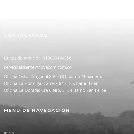
CONTÁCTANOS
Líneas de Atención: 018000184356
servicioalcliente@novacom.com.co
Oficina Orito: Diagonal 8 #6-181, barrio Chapinero.
Oficina La Hormiga: Carrera 8# 6-25, barrio Edén.
Oficina La Dorada: Cra 6 Nro. 3- 34 Barrio San Felipe
MENÚ DE NAVEGACIÓN
Inicio