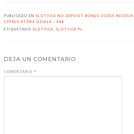
PUBLICADO EN
SLOTTICA NO DEPOSIT BONUS CODES NICOSIA
CYPRUS KTÓRA DZIAŁA - 868
ETIQUETADO
SLOTTICA
,
SLOTTICA PL
DEJA UN COMENTARIO
COMENTARIO
*