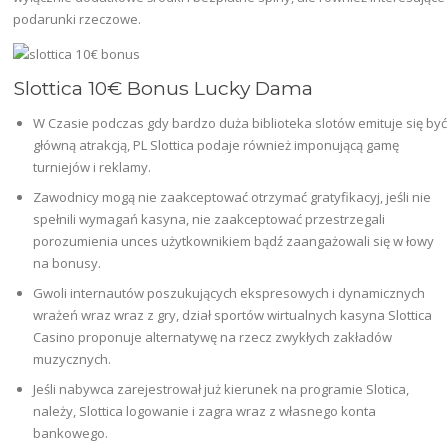
podarunki rzeczowe.
Slottica 10€ Bonus Lucky Dama
W Czasie podczas gdy bardzo duża biblioteka slotów emituje się być
główną atrakcją, PL Slottica podaje również imponującą gamę
turniejów i reklamy.
Zawodnicy mogą nie zaakceptować otrzymać gratyfikacyj, jeśli nie
spełnili wymagań kasyna, nie zaakceptować przestrzegali
porozumienia unces użytkownikiem bądź zaangażowali się w łowy
na bonusy.
Gwoli internautów poszukujących ekspresowych i dynamicznych
wrażeń wraz wraz z gry, dział sportów wirtualnych kasyna Slottica
Casino proponuje alternatywę na rzecz zwykłych zakładów
muzycznych.
Jeśli nabywca zarejestrował już kierunek na programie Slotica,
należy, Slottica logowanie i zagra wraz z własnego konta
bankowego.