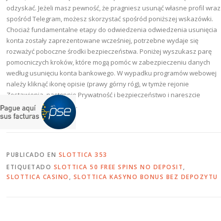
odzyskać. Jeżeli masz pewność, że pragniesz usunąć własne profil wraz
spośród Telegram, możesz skorzystać spośród poniższej wskazówki.
Chociaż fundamentalne etapy do odwiedzenia odwiedzenia usunięcia
konta zostały zaprezentowane wcześniej, potrzebne wydaje się
rozważyć poboczne środki bezpieczeństwa. Poniżej wyszukasz parę
pomocniczych kroków, które mogą pomóc w zabezpieczeniu danych
według usunięciu konta bankowego. W wypadku programów webowej
należy kliknąć ikonę opisie (prawy górny róg), w tymże rejonie
Zestawienia, następnie Prywatność i bezpieczeństwo i nareszcie
Pobieranie wiadomości.
PUBLICADO EN
SLOTTICA 353
ETIQUETADO
SLOTTICA 50 FREE SPINS NO DEPOSIT
,
SLOTTICA CASINO
,
SLOTTICA KASYNO BONUS BEZ DEPOZYTU