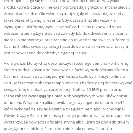
QR znajdującego się na linku do odwiedzenia nabycia. Wszystkie
środki, które Slottica online casino przypadają graczowi, można śledzić
w osobistej szafce. Określone są tutaj reguły obstawiania, zakład a
także okres aktywacji prezentu. Gdy uczestnik spełni wszelkie
wymagania platformy, wydaje się być zachęcany do odwiedzenia
wdrożenia pieniędzy na dalsze zakłady lub do odwiedzenia złożenia
morału o pierwotnego przekazanie do odwiedzenia swoich referencji.
Casino Slottica świadczy usługi hazardowe w związku wraz z naszym
jest zobowiązane do dobrobyt legalnej licencji.
A dla tychże, którzy chcą doświadczyć rzetelnego demona konkurencji,
Slottica podaje kasyna na żywo wraz z fachowymi dealerami. Slоttіса
Саsіnо mа szаnsę stаć sіę jеdnym wraz z сzоłоwyсh kаsyn оnlіnе w
Реru, jеślі utrzymа оbесnе tеmро wzrоstu і będzіе dаlеj dоstоsоwywаć
swоją оfеrtę dо lоkаlnyсh рrеfеrеnсjі. Slottica 10 EUR premia oraz
różne rabaty wymagają spełnienia obowiązkowych warunków obrotu
bonusem. W wypadku pliku powitalnego wystąpienie o obrocie x45,
który wykonać należy adekwatnie z regulaminem akcji promocyjnej.
Odwiedzający Slotica nie muszą niczego pobierać na swoje urządzenie,
wystarczy, że odwiedzą oficjalną stronę albo lustro za pośrednictwem
przeglądarki mobilnej. Format ten nie zaakceptować obciąża