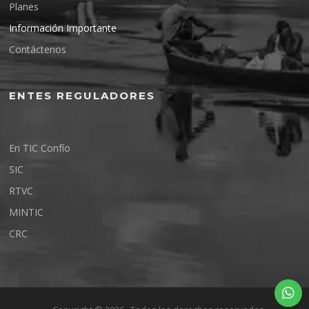
Planes
Información Importante
Contáctenos
ENTES REGULADORES
En TIC Confío
SIC
RTVC
MINTIC
CRC