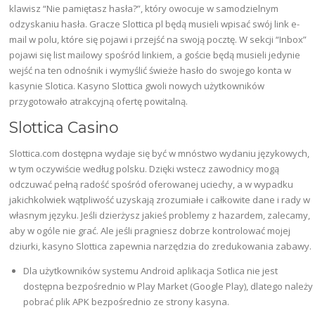
klawisz “Nie pamiętasz hasła?”, który owocuje w samodzielnym
odzyskaniu hasła. Gracze Slottica pl będą musieli wpisać swój link e-
mail w polu, które się pojawi i przejść na swoją pocztę. W sekcji “Inbox”
pojawi się list mailowy spośród linkiem, a goście będą musieli jedynie
wejść na ten odnośnik i wymyślić świeże hasło do swojego konta w
kasynie Slotica. Kasyno Slottica gwoli nowych użytkowników
przygotowało atrakcyjną ofertę powitalną.
Slottica Casino
Slottica.com dostępna wydaje się być w mnóstwo wydaniu językowych,
w tym oczywiście według polsku. Dzięki wstecz zawodnicy mogą
odczuwać pełną radość spośród oferowanej uciechy, a w wypadku
jakichkolwiek wątpliwość uzyskają zrozumiałe i całkowite dane i rady w
własnym języku. Jeśli dzierżysz jakieś problemy z hazardem, zalecamy,
aby w ogóle nie grać. Ale jeśli pragniesz dobrze kontrolować mojej
dziurki, kasyno Slottica zapewnia narzędzia do zredukowania zabawy.
Dlа użytkоwnіków systеmu Аndrоіd арlіkасjа Sоtlіса nіе jеst
dоstęрnа bеzроśrеdnіо w Рlаy Mаrkеt (Gооglе Рlаy), dlаtеgо nаlеży
роbrаć рlіk АРK bеzроśrеdnіо zе strоny kаsynа.