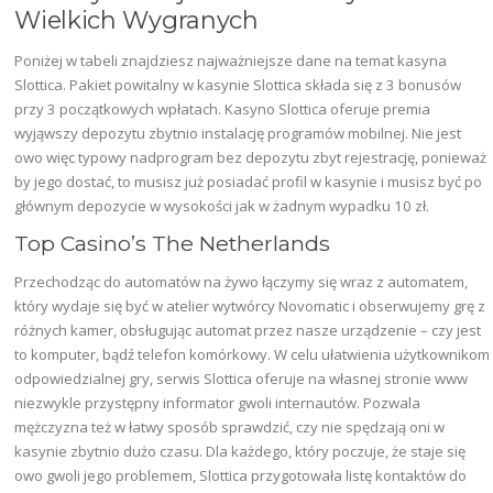
Wielkich Wygranych
Poniżej w tabeli znajdziesz najważniejsze dane na temat kasyna
Slottica. Pakiet powitalny w kasynie Slottica składa się z 3 bonusów
przy 3 początkowych wpłatach. Kasyno Slottica oferuje premia
wyjąwszy depozytu zbytnio instalację programów mobilnej. Nie jest
owo więc typowy nadprogram bez depozytu zbyt rejestrację, ponieważ
by jego dostać, to musisz już posiadać profil w kasynie i musisz być po
głównym depozycie w wysokości jak w żadnym wypadku 10 zł.
Top Casino’s The Netherlands
Przechodząc do automatów na żywo łączymy się wraz z automatem,
który wydaje się być w atelier wytwórcy Novomatic i obserwujemy grę z
różnych kamer, obsługując automat przez nasze urządzenie – czy jest
to komputer, bądź telefon komórkowy. W celu ułatwienia użytkownikom
odpowiedzialnej gry, serwis Slottica oferuje na własnej stronie www
niezwykle przystępny informator gwoli internautów. Pozwala
mężczyzna też w łatwy sposób sprawdzić, czy nie spędzają oni w
kasynie zbytnio dużo czasu. Dla każdego, który poczuje, że staje się
owo gwoli jego problemem, Slottica przygotowała listę kontaktów do