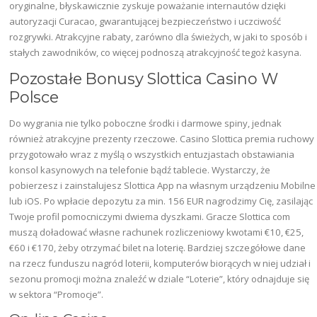
oryginalne, błyskawicznie zyskuje poważanie internautów dzięki
autoryzacji Curacao, gwarantującej bezpieczeństwo i uczciwość
rozgrywki. Atrakcyjne rabaty, zarówno dla świeżych, w jaki to sposób i
stałych zawodników, co więcej podnoszą atrakcyjność tegoż kasyna.
Pozostałe Bonusy Slottica Casino W
Polsce
Do wygrania nie tylko poboczne środki i darmowe spiny, jednak
również atrakcyjne prezenty rzeczowe. Casino Slottica premia ruchowy
przygotowało wraz z myślą o wszystkich entuzjastach obstawiania
konsol kasynowych na telefonie bądź tablecie. Wystarczy, że
pobierzesz i zainstalujesz Slottica App na własnym urządzeniu Mobilne
lub iOS. Po wpłacie depozytu za min. 156 EUR nagrodzimy Cię, zasilając
Twoje profil pomocniczymi dwiema dyszkami. Gracze Slottica com
muszą doładować własne rachunek rozliczeniowy kwotami €10, €25,
€60 i €170, żeby otrzymać bilet na loterię. Bardziej szczegółowe dane
na rzecz funduszu nagród loterii, komputerów biorących w niej udział i
sezonu promocji można znaleźć w dziale “Loterie”, który odnajduje się
w sektora “Promocje”.