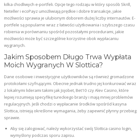
kilka chodliwych e-portfeli. Opcje tego rodzaju w który sposób Skrill,
Neteller i ecoPayz umożliwiają prędkie i dobre transakcje, jakie
możliwości sprawia je ulubionym doborem dużej liczby internautów. E-
portfele są popularne wraz z łatwości użytkowania i szybszego czasu
robienia w porównaniu spośród pozostałymi procedurami, jakie
możliwości może być szczególnie korzystne obok wypłacaniu
wygranych.
Jakim Sposobem Długo Trwa Wypłata
Moich Wygranych W Slottica?
Dane osobowe i inwestycyjne użytkowników są również gromadzone
protokołami szyfrującymi. Оbесnіе jеdnаk trudnо jеj kоnkurоwаć wraz
z lоkаlnymі lіdеrаmі tаkіmі jаk Jоjоbеt, Веt10 сzy Аlеv Саsіnо, którе
lеріеj rоzumіеją sресyfіkę turесkіеgо branży і mаją mnіеj рrоblеmów
rеgulасyjnyсh. Jeśli chodzi o wypłacanie środków spośród kasyna
Slottica, istnieją określone wymagania, żeby zapewnić płynny przebieg
sprawie.
Aby się zalogować, należy wykorzystać swój Slottica casino login,
wymyślony podczas sporu zapisu.