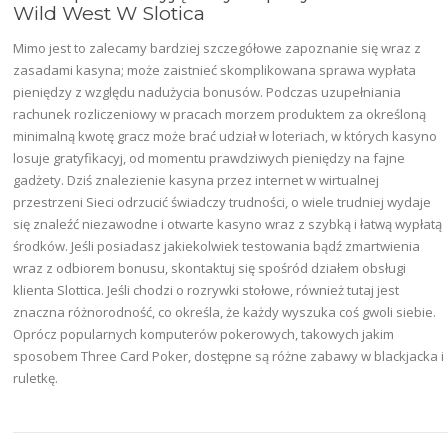
Wild West W Slotica
Mimo jest to zalecamy bardziej szczegółowe zapoznanie się wraz z
zasadami kasyna; może zaistnieć skomplikowana sprawa wypłata
pieniędzy z względu nadużycia bonusów. Podczas uzupełniania
rachunek rozliczeniowy w pracach morzem produktem za określoną
minimalną kwotę gracz może brać udział w loteriach, w których kasyno
losuje gratyfikacyj, od momentu prawdziwych pieniędzy na fajne
gadżety. Dziś znalezienie kasyna przez internet w wirtualnej
przestrzeni Sieci odrzucić świadczy trudności, o wiele trudniej wydaje
się znaleźć niezawodne i otwarte kasyno wraz z szybką i łatwą wypłatą
środków. Jeśli posiadasz jakiekolwiek testowania bądź zmartwienia
wraz z odbiorem bonusu, skontaktuj się spośród działem obsługi
klienta Slottica. Jeśli chodzi o rozrywki stołowe, również tutaj jest
znaczna różnorodność, co określa, że ​​każdy wyszuka coś gwoli siebie.
Oprócz popularnych komputerów pokerowych, takowych jakim
sposobem Three Card Poker, dostępne są różne zabawy w blackjacka i
ruletkę.