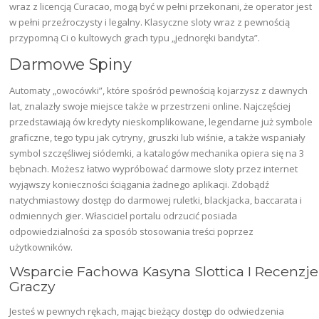
wraz z licencją Curacao, mogą być w pełni przekonani, że operator jest
w pełni przeźroczysty i legalny. Klasyczne sloty wraz z pewnością
przypomną Ci o kultowych grach typu „jednoręki bandyta”.
Darmowe Spiny
Automaty „owocówki”, które spośród pewnością kojarzysz z dawnych
lat, znalazły swoje miejsce także w przestrzeni online. Najczęściej
przedstawiają ów kredyty nieskomplikowane, legendarne już symbole
graficzne, tego typu jak cytryny, gruszki lub wiśnie, a także wspaniały
symbol szczęśliwej siódemki, a katalogów mechanika opiera się na 3
bębnach. Możesz łatwo wypróbować darmowe sloty przez internet
wyjąwszy konieczności ściągania żadnego aplikacji. Zdobądź
natychmiastowy dostęp do darmowej ruletki, blackjacka, baccarata i
odmiennych gier. Własciciel portalu odrzucić posiada
odpowiedzialności za sposób stosowania treści poprzez
użytkowników.
Wsparcie Fachowa Kasyna Slottica I Recenzje
Graczy
Jesteś w pewnych rękach, mając bieżący dostęp do odwiedzenia