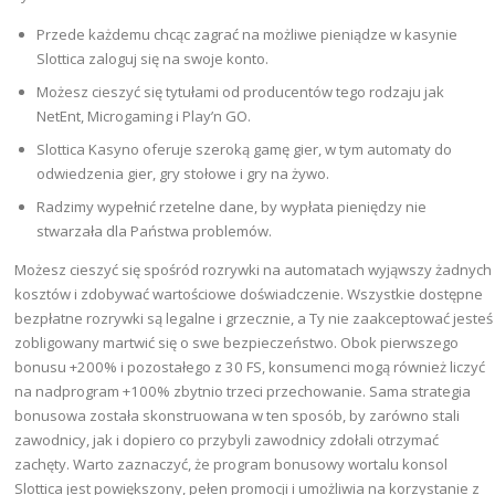
Przede każdemu chcąc zagrać na możliwe pieniądze w kasynie
Slottica zaloguj się na swoje konto.
Możesz cieszyć się tytułami od producentów tego rodzaju jak
NetEnt, Microgaming i Play’n GO.
Slottica Kasyno oferuje szeroką gamę gier, w tym automaty do
odwiedzenia gier, gry stołowe i gry na żywo.
Radzimy wypełnić rzetelne dane, by wypłata pieniędzy nie
stwarzała dla Państwa problemów.
Możesz cieszyć się spośród rozrywki na automatach wyjąwszy żadnych
kosztów i zdobywać wartościowe doświadczenie. Wszystkie dostępne
bezpłatne rozrywki są legalne i grzecznie, a Ty nie zaakceptować jesteś
zobligowany martwić się o swe bezpieczeństwo. Obok pierwszego
bonusu +200% i pozostałego z 30 FS, konsumenci mogą również liczyć
na nadprogram +100% zbytnio trzeci przechowanie. Sama strategia
bonusowa została skonstruowana w ten sposób, by zarówno stali
zawodnicy, jak i dopiero co przybyli zawodnicy zdołali otrzymać
zachęty. Warto zaznaczyć, że program bonusowy wortalu konsol
Slottica jest powiększony, pełen promocji i umożliwia na korzystanie z