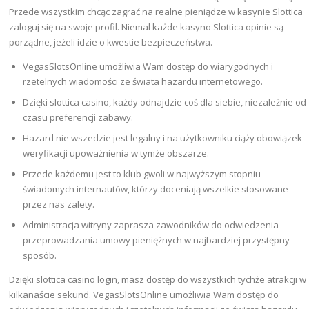
Przede wszystkim chcąc zagrać na realne pieniądze w kasynie Slottica
zaloguj się na swoje profil. Niemal każde kasyno Slottica opinie są
porządne, jeżeli idzie o kwestie bezpieczeństwa.
VegasSlotsOnline umożliwia Wam dostęp do wiarygodnych i
rzetelnych wiadomości ze świata hazardu internetowego.
Dzięki slottica casino, każdy odnajdzie coś dla siebie, niezależnie od
czasu preferencji zabawy.
Hazard nie wszedzie jest legalny i na użytkowniku ciąży obowiązek
weryfikacji upoważnienia w tymże obszarze.
Przede każdemu jest to klub gwoli w najwyższym stopniu
świadomych internautów, którzy doceniają wszelkie stosowane
przez nas zalety.
Administracja witryny zaprasza zawodników do odwiedzenia
przeprowadzania umowy pieniężnych w najbardziej przystępny
sposób.
Dzięki slottica casino login, masz dostęp do wszystkich tychże atrakcji w
kilkanaście sekund. VegasSlotsOnline umożliwia Wam dostęp do