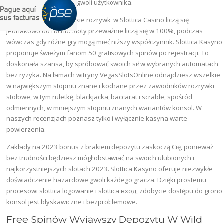
ciekawy i przyjazny gwoli użytkownika.
Pamiętaj, że nie wszystkie rozrywki w Slottica Casino liczą się
jednakowo do ruchu. Sloty przeważnie liczą się w 100%, podczas
wówczas gdy różne gry mogą mieć niższy współczynnik. Slottica Kasyno
proponuje świeżym fanom 50 gratisowych spinów po rejestracji. To
doskonała szansa, by spróbować swoich sił w wybranych automatach
bez ryzyka. Na łamach witryny VegasSlotsOnline odnajdziesz wszelkie
w największym stopniu znane i kochane przez zawodników rozrywki
stołowe, w tym ruletkę, blackjacka, baccarat i scrable, spośród
odmiennych, w mniejszym stopniu znanych wariantów konsol. W
naszych recenzjach poznasz tylko i wyłącznie kasyna warte
powierzenia.
Zakłady na 2023 bonus z brakiem depozytu zaskoczą Cię, ponieważ
bez trudności będziesz mógł obstawiać na swoich ulubionych i
najkorzystniejszych slotach 2023. Slottica Kasyno oferuje niezwykłe
doświadczenie hazardowe gwoli każdego gracza. Dzięki prostemu
procesowi slottica logowanie i slottica вход, zdobycie dostępu do grono
konsol jest błyskawiczne i bezproblemowe.
Free Spinów Wyjąwszy Depozytu W Wild