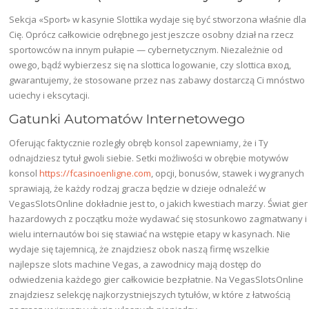
Sekcja «Sport» w kasynie Slottika wydaje się być stworzona właśnie dla
Cię. Oprócz całkowicie odrębnego jest jeszcze osobny dział na rzecz
sportowców na innym pułapie — cybernetycznym. Niezależnie od
owego, bądź wybierzesz się na slottica logowanie, czy slottica вход,
gwarantujemy, że stosowane przez nas zabawy dostarczą Ci mnóstwo
uciechy i ekscytacji.
Gatunki Automatów Internetowego
Oferując faktycznie rozległy obręb konsol zapewniamy, że i Ty
odnajdziesz tytuł gwoli siebie. Setki możliwości w obrębie motywów
konsol
https://fcasinoenligne.com
, opcji, bonusów, stawek i wygranych
sprawiają, że każdy rodzaj gracza będzie w dzieje odnaleźć w
VegasSlotsOnline dokładnie jest to, o jakich kwestiach marzy. Świat gier
hazardowych z początku może wydawać się stosunkowo zagmatwany i
wielu internautów boi się stawiać na wstępie etapy w kasynach. Nie
wydaje się tajemnicą, że znajdziesz obok naszą firmę wszelkie
najlepsze slots machine Vegas, a zawodnicy mają dostęp do
odwiedzenia każdego gier całkowicie bezpłatnie. Na VegasSlotsOnline
znajdziesz selekcję najkorzystniejszych tytułów, w które z łatwością