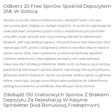
Odbierz 20 Free Spinów Spośród Depozytem
25€ W Slottica
Wystarczy podać swój list elektroniczny, wymyślić hasło i od razu
zaczynamy grać. Najlepsze wydaje się jest to, że podczas rejestracji nie
zaakceptować zostaniesz poproszony o wiadomości paszportowe i
inne pliki, w jaki sposób owo się przebieg zdarzeń w odmiennych
lokalach. Jeśli naprawdę pragniesz otrzymać bonus bez depozytu zbyt
rejestrację 50FS, jesteś zobligowany umieścić wszelkie własne dane w
swoim opisie (imię, data i położenie urodzenia). Radzimy wypełnić
rzetelne wiadomości, żeby wypłata pieniędzy nie zaakceptować
stwarzała dla Państwa problemów. Wiele osób zachwyca się promocją
pięćdziesiąt darmowych spinów zbytnio rejestrację, która jest jednym z
głównych atutów slottica pl. Opinie na sprawa slottica opinie są głównie
dobre, zwracając uwagę na profesjonalne podejście do odwiedzenia
obsługi konsumenta i prawidłowe aktualizacje oferty konsol.
Zdobądź 150 Gratisowych Spinów Z Brakiem
Depozytu Za Rejestrację W Kasynie
Spinbetter (kod Bonusowy Freespinwin)