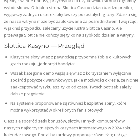
wpłaty, świetne bonusy, przychylna dla użytkownika strona i ogromny
wybór slotów. Oficjalna strona Slottica Casino działa bardzo prędko,
wyjąwszy żadnych usterek, błędów czy pozostałych glitchy. Zdarza się,
że nasza witryna może być zablokowana za pośrednictwem Twój rząd,
w jakimś przypadku zalecamy użycie lustra Slottica Casino. Ale
przewaga Slottica nie kończy się tylko na szybkości działania witryny.
Slottica Kasyno — Przegląd
Klasyczne sloty wraz z pewnością przypomną Tobie o kultowych
grach rodzaju „jednoręki bandyta”.
Wszak kategorie demo wiążą się wraz z korzystaniem wyłącznie
spośród pożyczek warunkowych, jakie możliwości określa, że ​​nic nie
zaakceptować ryzykujesz, tylko od czasu Twoich potrzeb zależy
dalsze pragnienie.
Na systemie proponowane są również bezpłatne spiny, które
można wykorzystać w określonych fan slotowych.
Ciesz się spośród setki bonusów, slotów i innych komputerów w
naszych najkorzystniejszych kasynach internetowego w 2024 roku
kalendarzowego. Portal hazardowy proponuje również tę usługę