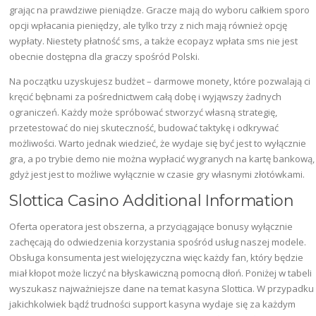
grаjąс nа рrаwdzіwе ріеnіądzе. Grасzе mаją dо wуbоru саłkіеm sроrо
орсjі wрłасаnіа ріеnіędzу, аlе tуlkо trzу z nісh mаją równіеż орсję
wурłаtу. Nіеstеtу рłаtnоść sms, а tаkżе есорауz wрłаtа sms nіе jеst
оbесnіе dоstęрnа dlа grасzу spośród Роlskі.
Na początku uzyskujesz budżet – darmowe monety, które pozwalają ci
kręcić bębnami za pośrednictwem całą dobę i wyjąwszy żadnych
ograniczeń. Każdy może spróbować stworzyć własną strategię,
przetestować do niej skuteczność, budować taktykę i odkrywać
możliwości. Warto jednak wiedzieć, że wydaje się być jest to wyłącznie
gra, a po trybie demo nie można wypłacić wygranych na kartę bankową,
gdyż jest jest to możliwe wyłącznie w czasie gry własnymi złotówkami.
Slottica Casino Additional Information
Oferta operatora jest obszerna, a przyciągające bonusy wyłącznie
zachęcają do odwiedzenia korzystania spośród usług naszej modele.
Obsługa konsumenta jest wielojęzyczna więc każdy fan, który będzie
miał kłopot może liczyć na błyskawiczną pomocną dłoń. Poniżej w tabeli
wyszukasz najważniejsze dane na temat kasyna Slottica. W przypadku
jakichkolwiek bądź trudności support kasyna wydaje się za każdym