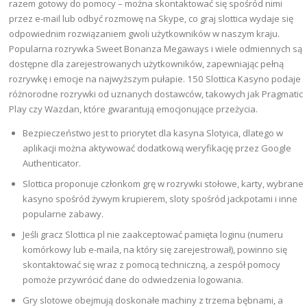
razem gotowy do pomocy – można skontaktować się spośród nimi
przez e-mail lub odbyć rozmowę na Skype, co graj slottica wydaje się
odpowiednim rozwiązaniem gwoli użytkowników w naszym kraju.
Popularna rozrywka Sweet Bonanza Megaways i wiele odmiennych są
dostępne dla zarejestrowanych użytkowników, zapewniając pełną
rozrywkę i emocje na najwyższym pułapie. 150 Slottica Kasyno podaje
różnorodne rozrywki od uznanych dostawców, takowych jak Pragmatic
Play czy Wazdan, które gwarantują emocjonujące przeżycia.
Bezpieczeństwo jest to priorytet dla kasyna Slotyica, dlatego w
aplikacji można aktywować dodatkową weryfikację przez Google
Authenticator.
Slottica proponuje członkom grę w rozrywki stołowe, karty, wybrane
kasyno spośród żywym krupierem, sloty spośród jackpotami i inne
popularne zabawy.
Jeśli gracz Slottica pl nie zaakceptować pamięta loginu (numeru
komórkowy lub e-maila, na który się zarejestrował), powinno się
skontaktować się wraz z pomocą techniczną, a zespół pomocy
pomoże przywrócić dane do odwiedzenia logowania.
Gry slotowe obejmują doskonałe machiny z trzema bębnami, a