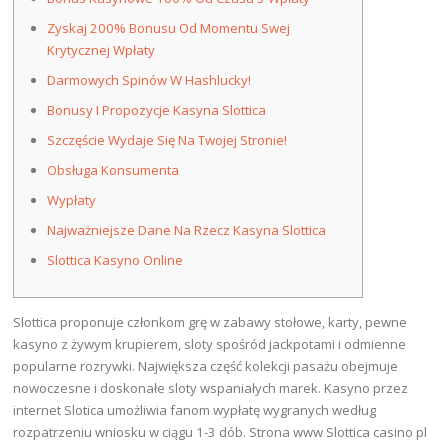
Zyskaj 200% Bonusu Od Momentu Swej
Krytycznej Wpłaty
Darmowych Spinów W Hashlucky!
Bonusy I Propozycje Kasyna Slottica
Szczęście Wydaje Się Na Twojej Stronie!
Obsługa Konsumenta
Wypłaty
Najważniejsze Dane Na Rzecz Kasyna Slottica
Slottica Kasyno Online
Slottica proponuje członkom grę w zabawy stołowe, karty, pewne
kasyno z żywym krupierem, sloty spośród jackpotami i odmienne
popularne rozrywki. Największa część kolekcji pasażu obejmuje
nowoczesne i doskonałe sloty wspaniałych marek. Kasyno przez
internet Slotica umożliwia fanom wypłatę wygranych według
rozpatrzeniu wniosku w ciągu 1-3 dób. Strona www Slottica casino pl