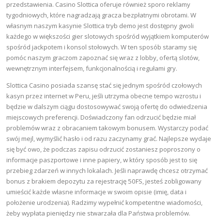
przedstawienia. Casino Slottica oferuje również sporo reklamy
tygodniowych, które nagradzają gracza bezpłatnymi obrotami. W
własnym naszym kasynie Slottica tryb demo jest dostępny gwoli
każdego w większości gier slotowych spośród wyjątkiem komputerów
spośród jackpotem i konsol stołowych. W ten sposób staramy się
pomóc naszym graczom zapoznać się wraz z lobby, ofertą slotów,
wewnętrznym interfejsem, funkcjonalnością i regułami gry.
Slottica Casino posiada szansę stać się jednym spośród czołowych
kasyn przez internet w Peru, jeśli utrzyma obecne tempo wzrostu i
będzie w dalszym ciągu dostosowywać swoją ofertę do odwiedzenia
miejscowych preferencji. Doświadczony fan odrzucić będzie miał
problemów wraz z obracaniem takowym bonusem. Wystarczy podać
swój mejl, wymyślić hasło i od razu zaczynamy grać. Najlepsze wydaje
się być owo, że podczas zapisu odrzucić zostaniesz poproszony o
informacje paszportowe i inne papiery, w który sposób jest to się
przebieg zdarzeń w innych lokalach. Jeśli naprawdę chcesz otrzymać
bonus z brakiem depozytu za rejestrację 50FS, jesteś zobligowany
umieścić każde własne informacje w swoim opisie (imię, data i
położenie urodzenia). Radzimy wypełnić kompetentne wiadomości,
żeby wypłata pieniędzy nie stwarzała dla Państwa problemów.