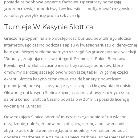
posiada całodobowe poparcie fachowe. Operatorzy pomagają
graczom rozwiązać podchwytliwe kwestie, skonfigurować rozgrywkę i
zakończyć weryfikację profilu czk azn clp.
Turnieje W Kasynie Slottica
Graczom przypomina się o dostępności bonusu powitalnego Slottica
internetowego casino podczas zapisu w kwestionariuszu o identycznej
kategorii. Więcej suplementarnych szczegółów gracze poznają w sekcji
“Bonusy”, znajdującej się w kategorii “Promocje”. Pakiet Bonusów
Powitalnych w Slotica casino mieści trzy rodzaje bonusów, które
omówimy bardziej szczegółowo w poniższej tabeli. W górnej części
ekranu Slottica kasyno członkowie znajdą banery z nowościami i
promocjami, jadłospis kasyna, przyciski zapisu i logowania do opisie.
Główne grunt kasyna Slotica zajmują znane zabawy z różnych sekcji
salonu konsol. Slottica Casino powstało w 2019 r. i posiada licencję
wydaną na Curacao.
Odwiedzający Slotica odrzucić muszą niczego pobierać na własne
urządzenie, należy, że odwiedzą oficjalną stronę albo zwierciadło
zbytnio pośrednictwem przeglądarki mobilnej. Format ten odrzucić
obciąża urządzenia, nie zajmuje pamięci, zachowując bezpieczeństwo