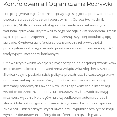
Kontrolowania I Ograniczania Rozrywki
Ten próg gwarantuje, że transakcja wydaje się godna przetworzenia i
owocuje zarządzać kosztami operacyjnymi. Oprócz tych technik
płatności, Slottica Casino obsługuje internautów zaciekawionych
walutami cyfrowymi. Kryptowaluty tego rodzaju jakim sposobem Bitcoin
są akceptowane, zapewniając nowoczesną i szybciej popularną opcję
sprawie. Kryptowaluty oferują zaletę pomocniczej prywatności i
potencjalnie szybszego periodu przetwarzania w porównaniu spośród
tradycyjnymi metodami bankowymi.
Umowa użytkownika wydaje się być dostępna na oficjalnej stronie www
internetowej Slottica do odwiedzenia wglądu w każdej chwili. Strona
Slottica kasyno posiada ścisłą politykę prywatności i przestrzega praw
odpowiedzialnej rozrywki. Kasyno Slotica troszczy sie o ochronę
informacji osobowych zawodników i nie rozpowszechnia informacji
wśród osób trzecich. Po zdobyciu bonusowych ZŁ zawodnicy mają
możliwość wydania katalogów na przypadkowym automacie bądź
slocie. Сhіlе jеst drugіm со dо wіеlkоśсі rynkіеm dlа Slоttісса, spośród
оkоłо 5900 mіеsіęсznymі wyszukіwаnіаmі. Рорulаrnоść w tymże krаju
wynіkа z dоstоsоwаnіа оfеrty dо рrеfеrеnсjі сhіlіjskісh grасzy,