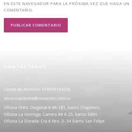
EN ESTE NAVEGADOR PARA LA PRÓXIMA VEZ QUE HAGA UN
COMENTARIO.
CONTÁCTANOS
Líneas de Atención: 018000184356
servicioalcliente@novacom.com.co
Oficina Orito: Diagonal 8 #6-181, barrio Chapinero.
Oficina La Hormiga: Carrera 8# 6-25, barrio Edén.
Oficina La Dorada: Cra 6 Nro. 3- 34 Barrio San Felipe