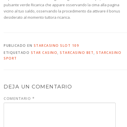
pulsante verde Ricarica che appare osservando la cima alla pagina
vicino al tuo saldo, osservando la procedimento da attivare il bonus
desiderato al momento tuttora ricarica.
PUBLICADO EN
STARCASINO SLOT 109
ETIQUETADO
STAR CASINO
,
STARCASINO BET
,
STARCASINO
SPORT
DEJA UN COMENTARIO
COMENTARIO
*