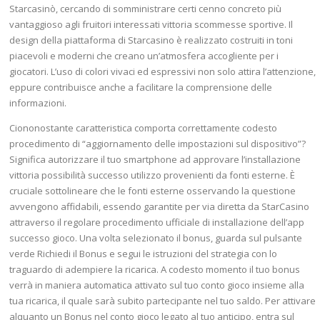
Starcasinò, cercando di somministrare certi cenno concreto più
vantaggioso agli fruitori interessati vittoria scommesse sportive. Il
design della piattaforma di Starcasino è realizzato costruiti in toni
piacevoli e moderni che creano un’atmosfera accogliente per i
giocatori. L’uso di colori vivaci ed espressivi non solo attira l’attenzione,
eppure contribuisce anche a facilitare la comprensione delle
informazioni.
Ciononostante caratteristica comporta correttamente codesto
procedimento di “aggiornamento delle impostazioni sul dispositivo”?
Significa autorizzare il tuo smartphone ad approvare l’installazione
vittoria possibilità successo utilizzo provenienti da fonti esterne. È
cruciale sottolineare che le fonti esterne osservando la questione
avvengono affidabili, essendo garantite per via diretta da StarCasino
attraverso il regolare procedimento ufficiale di installazione dell’app
successo gioco. Una volta selezionato il bonus, guarda sul pulsante
verde Richiedi il Bonus e segui le istruzioni del strategia con lo
traguardo di adempiere la ricarica. A codesto momento il tuo bonus
verrà in maniera automatica attivato sul tuo conto gioco insieme alla
tua ricarica, il quale sarà subito partecipante nel tuo saldo. Per attivare
alquanto un Bonus nel conto gioco legato al tuo anticipo, entra sul