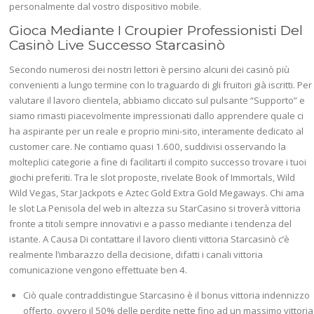
personalmente dal vostro dispositivo mobile.
Gioca Mediante I Croupier Professionisti Del
Casinò Live Successo Starcasinò
Secondo numerosi dei nostri lettori è persino alcuni dei casinò più
convenienti a lungo termine con lo traguardo di gli fruitori già iscritti. Per
valutare il lavoro clientela, abbiamo cliccato sul pulsante “Supporto” e
siamo rimasti piacevolmente impressionati dallo apprendere quale ci
ha aspirante per un reale e proprio mini-sito, interamente dedicato al
customer care. Ne contiamo quasi 1.600, suddivisi osservando la
molteplici categorie a fine di facilitarti il compito successo trovare i tuoi
giochi preferiti. Tra le slot proposte, rivelate Book of Immortals, Wild
Wild Vegas, Star Jackpots e Aztec Gold Extra Gold Megaways. Chi ama
le slot La Penisola del web in altezza su StarCasino si troverà vittoria
fronte a titoli sempre innovativi e a passo mediante i tendenza del
istante. A Causa Di contattare il lavoro clienti vittoria Starcasinò c’è
realmente l’imbarazzo della decisione, difatti i canali vittoria
comunicazione vengono effettuate ben 4.
Ciò quale contraddistingue Starcasino è il bonus vittoria indennizzo
offerto, ovvero il 50% delle perdite nette fino ad un massimo vittoria