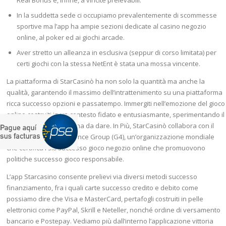
In la suddetta sede ci occupiamo prevalentemente di scommesse
sportive ma l’app ha ampie sezioni dedicate al casino negozio
online, al poker ed ai giochi arcade.
Aver stretto un alleanza in esclusiva (seppur di corso limitata) per
certi giochi con la stessa NetEnt è stata una mossa vincente.
La piattaforma di StarCasinò ha non solo la quantità ma anche la
qualità, garantendo il massimo dell’intrattenimento su una piattaforma
ricca successo opzioni e passatempo. Immergiti nell’emozione del gioco
online costruiti in un contesto fidato e entusiasmante, sperimentando il
meglio che StarCasino ha da dare. In Più, StarCasinò collabora con il
Global Gambling Guidance Group (G4), un’organizzazione mondiale
che certifica i siti successo gioco negozio online che promuovono
politiche successo gioco responsabile.
L’app Starcasino consente prelievi via diversi metodi successo
finanziamento, fra i quali carte successo credito e debito come
possiamo dire che Visa e MasterCard, pertafogli costruiti in pelle
elettronici come PayPal, Skrill e Neteller, nonché ordine di versamento
bancario e Postepay. Vediamo più dall’interno l’applicazione vittoria