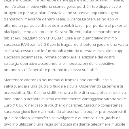
non c’è alcun motivo vittoria sconvolgersi, poiché il tuo dispositivo è
progettato per segnalarti l’installazione successo app coinvolgenti
transazioni mediante denaro reale. Durante La StarCasinò app vi
attende un paradiso di slot ed incredibili tavoli, per puntare al poker, al
blackjack, se no alle roulette. Sarà sufficiente taluno smartphone o
tablet equipaggiato con CPU Quad Core e un quantitativo minimo
successo RAM pari a 2 GB con lo traguardo di potersi godere una vasta
scelta successo tutte le funzionalità vittoria questa meravigliosa app
successo scommesse. Potrete controllare la edizione del vostro
strategia operativo accedendo alle impostazioni del dispositivo,
andando su “Generali” e pertanto in altezza su “Info”.
Mantenere coerenza nei metodi di transazione contribuisce a
salvaguardare una giudizio fluida e sicura. Osservando La termini di
accessibilità, StarCasino si differenzia a fine di la sua politica inclusiva,
mediante un acconto minimo estremamente vantaggioso vittoria soli 5
Euro (10 Euro nel caso di voucher o ricariche). Ciascuno competenza
successo gioco live è animata da affascinanti croupier professionisti il
quale rendono l’atmosfera coinvolgente e autentica. Certi giochi da
tavolino utilizzano una regia sofisticata mediante telecamere multiple