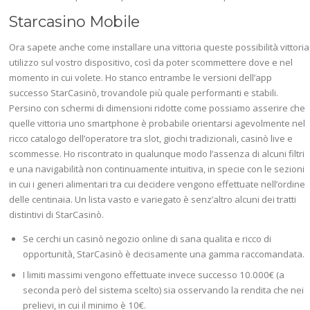
Starcasino Mobile
Ora sapete anche come installare una vittoria queste possibilità vittoria
utilizzo sul vostro dispositivo, così da poter scommettere dove e nel
momento in cui volete. Ho stanco entrambe le versioni dell’app
successo StarCasinò, trovandole più quale performanti e stabili.
Persino con schermi di dimensioni ridotte come possiamo asserire che
quelle vittoria uno smartphone è probabile orientarsi agevolmente nel
ricco catalogo dell’operatore tra slot, giochi tradizionali, casinò live e
scommesse. Ho riscontrato in qualunque modo l’assenza di alcuni filtri
e una navigabilità non continuamente intuitiva, in specie con le sezioni
in cui i generi alimentari tra cui decidere vengono effettuate nell’ordine
delle centinaia. Un lista vasto e variegato è senz’altro alcuni dei tratti
distintivi di StarCasinò.
Se cerchi un casinò negozio online di sana qualita e ricco di
opportunità, StarCasinò è decisamente una gamma raccomandata.
I limiti massimi vengono effettuate invece successo 10.000€ (a
seconda però del sistema scelto) sia osservando la rendita che nei
prelievi, in cui il minimo è 10€.