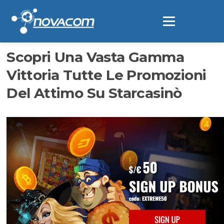
Ir
al
Menú
contenido
Scopri Una Vasta Gamma
Vittoria Tutte Le Promozioni
Del Attimo Su Starcasinò