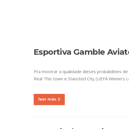
Ir
al
contenido
ET
Nuestra empresa
Esportiva Gamble Aviat
Pra mostrar a qualidade dieses probabilities 
Real This town e Stansted City (UEFA Winners L
leer más