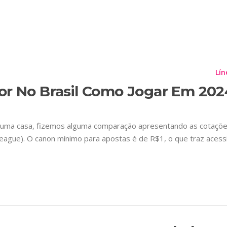
IQUETA:
ESPORTIVAB
Planes
Información Importante
Contáctenos
Lín
or No Brasil Como Jogar Em 202
de uma casa, fizemos alguma comparação apresentando as cotaçõ
eague). O canon mínimo para apostas é de R$1, o que traz acessi