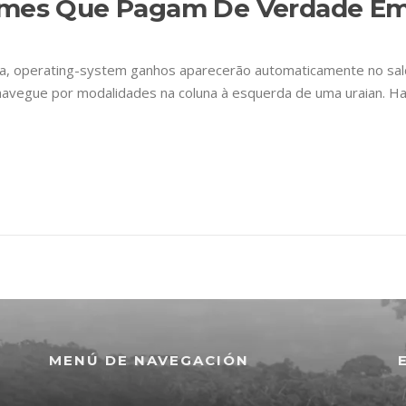
Games Que Pagam De Verdade E
a, operating-system ganhos aparecerão automaticamente no saldo
avegue por modalidades na coluna à esquerda de uma uraian. Ha
MENÚ DE NAVEGACIÓN