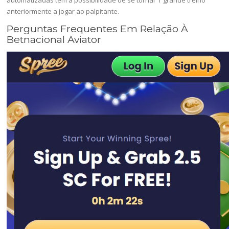
automatizadas tem a possibilidade de se tornar 1 grande treino
anteriormente a jogar ao palpitante.
Perguntas Frequentes Em Relação À
Betnacional Aviator