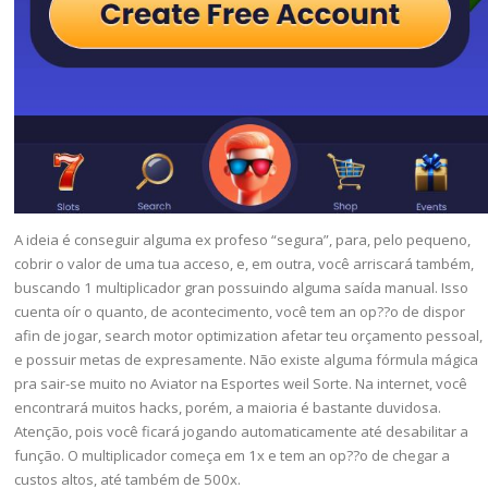
A ideia é conseguir alguma ex profeso “segura”, para, pelo pequeno,
cobrir o valor de uma tua acceso, e, em outra, você arriscará também,
buscando 1 multiplicador gran possuindo alguma saída manual. Isso
cuenta oír o quanto, de acontecimento, você tem an op??o de dispor
afin de jogar, search motor optimization afetar teu orçamento pessoal,
e possuir metas de expresamente. Não existe alguma fórmula mágica
pra sair-se muito no Aviator na Esportes weil Sorte. Na internet, você
encontrará muitos hacks, porém, a maioria é bastante duvidosa.
Atenção, pois você ficará jogando automaticamente até desabilitar a
função. O multiplicador começa em 1x e tem an op??o de chegar a
custos altos, até também de 500x.