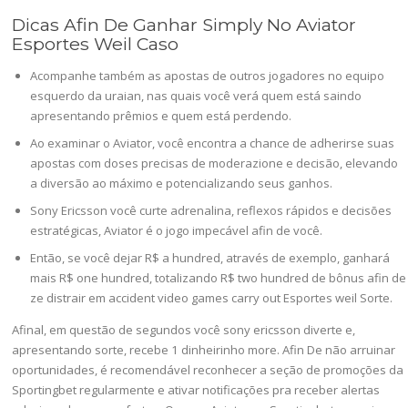
Dicas Afin De Ganhar Simply No Aviator
Esportes Weil Caso
Acompanhe também as apostas de outros jogadores no equipo
esquerdo da uraian, nas quais você verá quem está saindo
apresentando prêmios e quem está perdendo.
Ao examinar o Aviator, você encontra a chance de adherirse suas
apostas com doses precisas de moderazione e decisão, elevando
a diversão ao máximo e potencializando seus ganhos.
Sony Ericsson você curte adrenalina, reflexos rápidos e decisões
estratégicas, Aviator é o jogo impecável afin de você.
Então, se você dejar R$ a hundred, através de exemplo, ganhará
mais R$ one hundred, totalizando R$ two hundred de bônus afin de
ze distrair em accident video games carry out Esportes weil Sorte.
Afinal, em questão de segundos você sony ericsson diverte e,
apresentando sorte, recebe 1 dinheirinho more. Afin De não arruinar
oportunidades, é recomendável reconhecer a seção de promoções da
Sportingbet regularmente e ativar notificações pra receber alertas