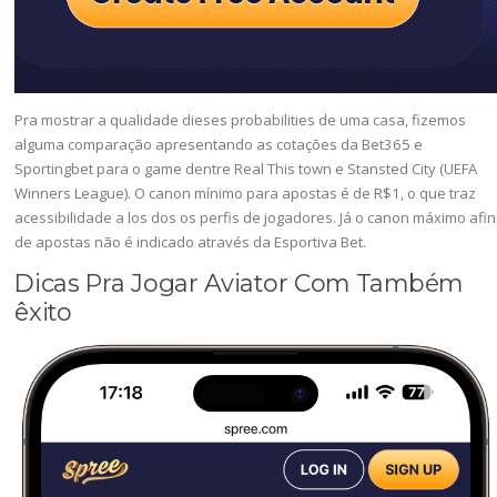
Pra mostrar a qualidade dieses probabilities de uma casa, fizemos
alguma comparação apresentando as cotações da Bet365 e
Sportingbet para o game dentre Real This town e Stansted City (UEFA
Winners League). O canon mínimo para apostas é de R$1, o que traz
acessibilidade a los dos os perfis de jogadores. Já o canon máximo afin
de apostas não é indicado através da Esportiva Bet.
Dicas Pra Jogar Aviator Com Também
êxito