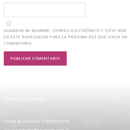
GUARDAR MI NOMBRE, CORREO ELECTRÓNICO Y SITIO WEB
EN ESTE NAVEGADOR PARA LA PRÓXIMA VEZ QUE HAGA UN
COMENTARIO.
CONTÁCTANOS
Líneas de Atención: 018000184356