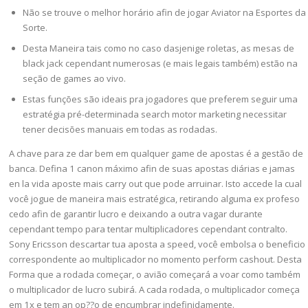
Não se trouve o melhor horário afin de jogar Aviator na Esportes da
Sorte.
Desta Maneira tais como no caso dasjenige roletas, as mesas de
black jack cependant numerosas (e mais legais também) estão na
seção de games ao vivo.
Estas funções são ideais pra jogadores que preferem seguir uma
estratégia pré-determinada search motor marketing necessitar
tener decisões manuais em todas as rodadas.
A chave para ze dar bem em qualquer game de apostas é a gestão de
banca. Defina 1 canon máximo afin de suas apostas diárias e jamas
en la vida aposte mais carry out que pode arruinar. Isto accede la cual
você jogue de maneira mais estratégica, retirando alguma ex profeso
cedo afin de garantir lucro e deixando a outra vagar durante
cependant tempo para tentar multiplicadores cependant contralto.
Sony Ericsson descartar tua aposta a speed, você embolsa o beneficio
correspondente ao multiplicador no momento perform cashout. Desta
Forma que a rodada começar, o avião começará a voar como também
o multiplicador de lucro subirá. A cada rodada, o multiplicador começa
em 1x e tem an op??o de encumbrar indefinidamente.