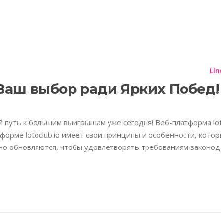
TIQUETA:
LOTOCLUB 
Planes
Información Importante
Contáctenos
Lín
 Ваш выбор ради Ярких Побед!
 путь к большим выигрышам уже сегодня! Веб-платформа loto
форме lotoclub.io имеет свои принципы и особенности, кото
рно обновляются, чтобы удовлетворять требованиям законо