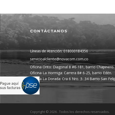
CONTÁCTANOS
Líneas de Atención: 018000184356
servicioalcliente@novacom.com.co
Oficina Orito: Diagonal 8 #6-181, barrio Chapinero.
Oficina La Hormiga: Carrera 8# 6-25, barrio Edén.
Oficina La Dorada: Cra 6 Nro. 3- 34 Barrio San Feli
Copyright © 2026 . Todos los derechos reservados.