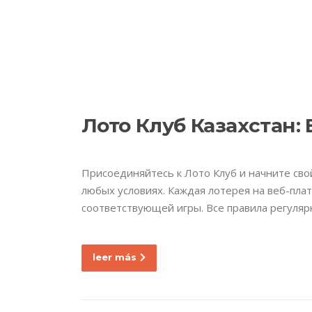
Ir
al
contenido
E
Nuestra empresa
Лото Клуб Казахстан:
Присоединяйтесь к Лото Клуб и начните свой
любых условиях. Каждая лотерея на веб-плат
соответствующей игры. Все правила регуля
leer más