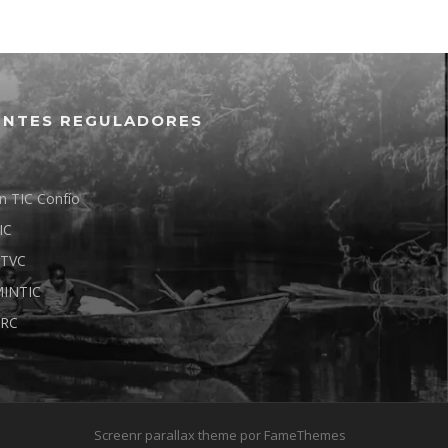
ENTES REGULADORES
n TIC Confío
IC
TVC
INTIC
RC
Screenr parallax theme
por FameThemes