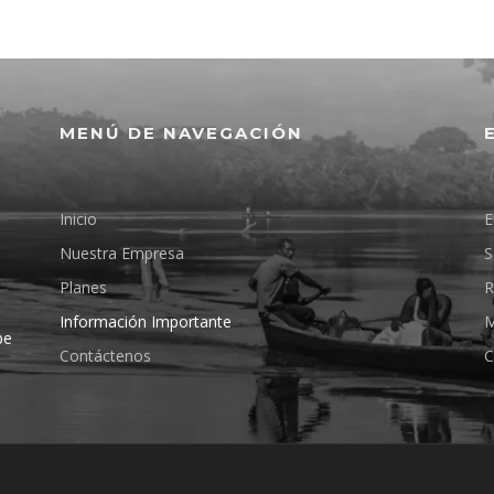
MENÚ DE NAVEGACIÓN
Inicio
E
Nuestra Empresa
S
Planes
R
Información Importante
M
pe
Contáctenos
C