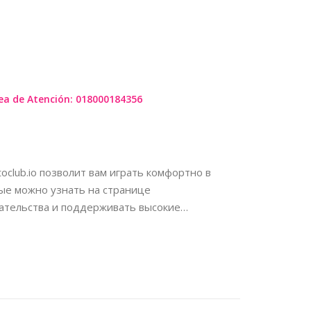
KZ
ea de Atención: 018000184356
club.io позволит вам играть комфортно в
рые можно узнать на странице
дательства и поддерживать высокие…