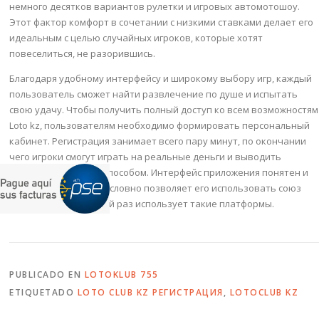
немного десятков вариантов рулетки и игровых автомотошоу.
Этот фактор комфорт в сочетании с низкими ставками делает его
идеальным с целью случайных игроков, которые хотят
повеселиться, не разорившись.
Благодаря удобному интерфейсу и широкому выбору игр, каждый
пользователь сможет найти развлечение по душе и испытать
свою удачу. Чтобы получить полный доступ ко всем возможностям
Loto kz, пользователям необходимо формировать персональный
кабинет. Регистрация занимает всего пару минут, по окончании
чего игроки смогут играть на реальные деньги и выводить
выигрыши удобным способом. Интерфейс приложения понятен и
легок
lotoclub казино
, словно позволяет его использовать союз
единица, кто в первый раз использует такие платформы.
PUBLICADO EN
LOTOKLUB 755
ETIQUETADO
LOTO CLUB KZ РЕГИСТРАЦИЯ
,
LOTOCLUB KZ