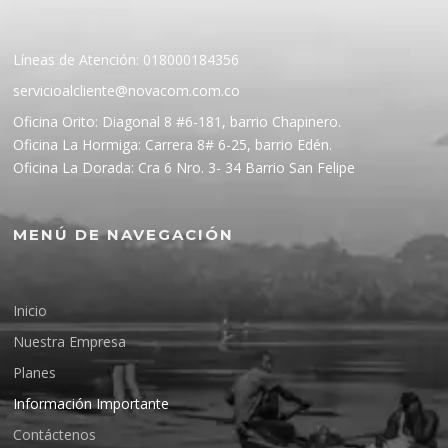
Líneas de Atención: 018000184356
servicioalcliente@novacom.com.co
Oficina Orito: Diagonal 8 #6-181, barrio Chapinero.
Oficina La Hormiga: Carrera 8# 6-25, barrio Edén.
Oficina La Dorada: Cra 6 Nro. 3- 34 Barrio San Felipe
MENÚ DE NAVEGACIÓN
Inicio
Nuestra Empresa
Planes
Información Importante
Contáctenos