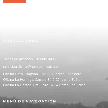
CONTÁCTANOS
Líneas de Atención: 018000184356
servicioalcliente@novacom.com.co
Oficina Orito: Diagonal 8 #6-181, barrio Chapinero.
Oficina La Hormiga: Carrera 8# 6-25, barrio Edén.
Oficina La Dorada: Cra 6 Nro. 3- 34 Barrio San Felipe
MENÚ DE NAVEGACIÓN