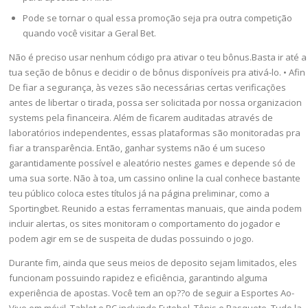
Pode se tornar o qual essa promoção seja pra outra competição
quando você visitar a Geral Bet.
Não é preciso usar nenhum código pra ativar o teu bônus.Basta ir até a
tua seção de bônus e decidir o de bônus disponíveis pra ativá-lo. • Afin
De fiar a segurança, às vezes são necessárias certas verificações
antes de libertar o tirada, possa ser solicitada por nossa organizacion
systems pela financeira. Além de ficarem auditadas através de
laboratórios independentes, essas plataformas são monitoradas pra
fiar a transparência. Então, ganhar systems não é um suceso
garantidamente possível e aleatório nestes games e depende só de
uma sua sorte. Não à toa, um cassino online la cual conhece bastante
teu público coloca estes títulos já na página preliminar, como a
Sportingbet. Reunido a estas ferramentas manuais, que ainda podem
incluir alertas, os sites monitoram o comportamento do jogador e
podem agir em se de suspeita de dudas possuindo o jogo.
Durante fim, ainda que seus meios de deposito sejam limitados, eles
funcionam possuindo rapidez e eficiência, garantindo alguma
experiência de apostas. Você tem an op??o de seguir a Esportes Ao-