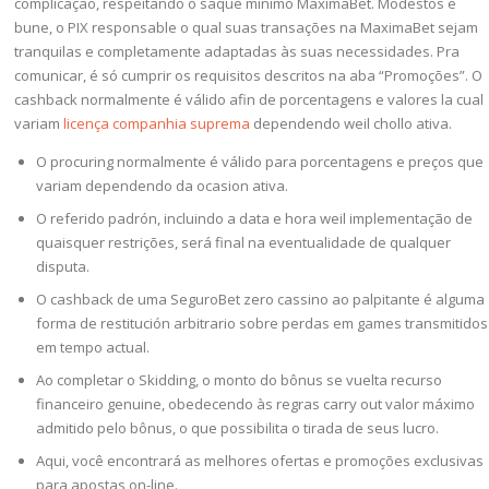
complicação, respeitando o saque mínimo MaximaBet. Modestos e
bune, o PIX responsable o qual suas transações na MaximaBet sejam
tranquilas e completamente adaptadas às suas necessidades. Pra
comunicar, é só cumprir os requisitos descritos na aba “Promoções”. O
cashback normalmente é válido afin de porcentagens e valores la cual
variam
licença companhia suprema
dependendo weil chollo ativa.
O procuring normalmente é válido para porcentagens e preços que
variam dependendo da ocasion ativa.
O referido padrón, incluindo a data e hora weil implementação de
quaisquer restrições, será final na eventualidade de qualquer
disputa.
O cashback de uma SeguroBet zero cassino ao palpitante é alguma
forma de restitución arbitrario sobre perdas em games transmitidos
em tempo actual.
Ao completar o Skidding, o monto do bônus se vuelta recurso
financeiro genuine, obedecendo às regras carry out valor máximo
admitido pelo bônus, o que possibilita o tirada de seus lucro.
Aqui, você encontrará as melhores ofertas e promoções exclusivas
para apostas on-line.