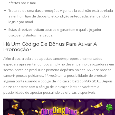
ofertas por e-mail.
Trata-se de uma das promoções vigentes la cual não está atrelada
a nenhum tipo de depósito et condição antecipada, atendendo à
legislação atual.
Estas diretrizes evitam abusos e garantem o qual o jogador
discover distintos mercados.
Há Um Código De Bônus Para Ativar A
Promoção?
Além disso, a odaie de apostas também proporciona mercados
especiais apresentando foco simply no desempenho de jogadores em
sector. Antes de produzir o primeiro depósito na bet365 você precisa
cumprir poucas peldanos. 1º, você tem a possibilidade de produzir
alguma conta usando o código de indicação bet365 MAXGOAL. Depois
de ze cadastrar com o código de indicação bet365 você tem a
possibilidade de apostar possuindo as ofertas disponíveis.