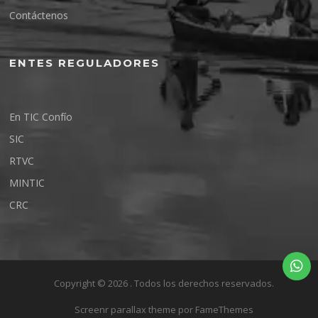
Contáctenos
ENTES REGULADORES
En TIC Confío
SIC
RTVC
MINTIC
CRC
Copyright © 2026 . Todos los derechos reservados.
Screenr parallax theme
por FameThemes