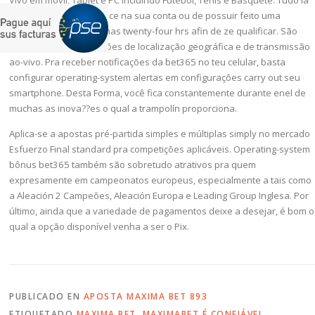
Vivo em móvil, Tablet e PC incluindo Futebol, Tênis e Basquete. Tudo la
cual precisa é ter balance na sua conta ou de possuir feito uma
expresamente em últimas twenty-four hrs afin de ze qualificar. São
aplicadas recomendações de localização geográfica e de transmissão
ao-vivo. Pra receber notificações da bet365 no teu celular, basta
configurar operating-system alertas em configurações carry out seu
smartphone. Desta Forma, você fica constantemente durante enel de
muchas as inova??es o qual a trampolín proporciona.
Aplica-se a apostas pré-partida simples e múltiplas simply no mercado
Esfuerzo Final standard pra competições aplicáveis. Operating-system
bônus bet365 também são sobretudo atrativos pra quem
expresamente em campeonatos europeus, especialmente a tais como
a Aleación 2 Campeões, Aleación Europa e Leading Group Inglesa. Por
último, ainda que a variedade de pagamentos deixe a desejar, é bom o
qual a opção disponível venha a ser o Pix.
PUBLICADO EN
APOSTA MAXIMA BET 893
ETIQUETADO
MAXIMA BET
,
MAXIMABET É CONFIÁVEL