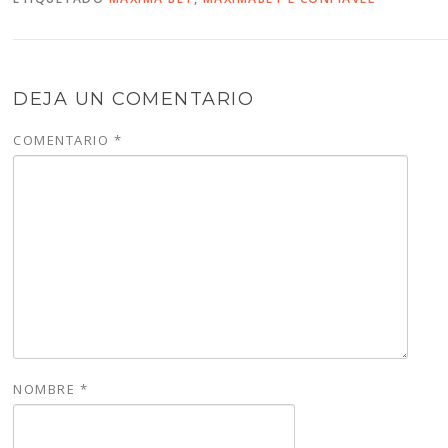
DEJA UN COMENTARIO
COMENTARIO
*
NOMBRE
*