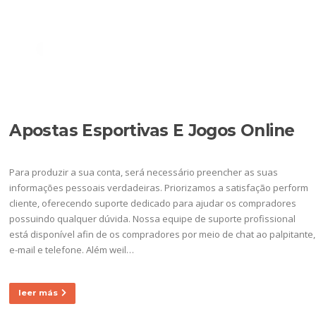
Ir
al
Menú
contenido
ETIQUETA:
REALSBET É
LEGALIZADO
Apostas Esportivas E Jogos Online
Para produzir a sua conta, será necessário preencher as suas
informações pessoais verdadeiras. Priorizamos a satisfação perform
cliente, oferecendo suporte dedicado para ajudar os compradores
possuindo qualquer dúvida. Nossa equipe de suporte profissional
está disponível afin de os compradores por meio de chat ao palpitante,
e-mail e telefone. Além weil…
leer más