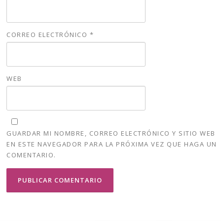
CORREO ELECTRÓNICO
*
WEB
GUARDAR MI NOMBRE, CORREO ELECTRÓNICO Y SITIO WEB
EN ESTE NAVEGADOR PARA LA PRÓXIMA VEZ QUE HAGA UN
COMENTARIO.