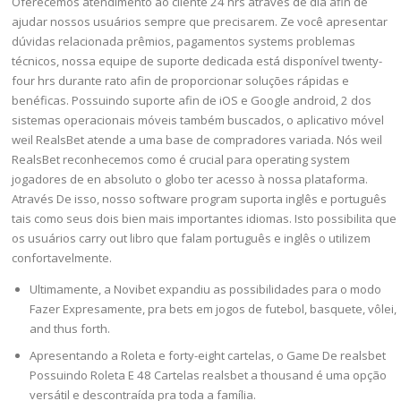
Oferecemos atendimento ao cliente 24 hrs através de dia afin de
ajudar nossos usuários sempre que precisarem. Ze você apresentar
dúvidas relacionada prêmios, pagamentos systems problemas
técnicos, nossa equipe de suporte dedicada está disponível twenty-
four hrs durante rato afin de proporcionar soluções rápidas e
benéficas. Possuindo suporte afin de iOS e Google android, 2 dos
sistemas operacionais móveis também buscados, o aplicativo móvel
weil RealsBet atende a uma base de compradores variada. Nós weil
RealsBet reconhecemos como é crucial para operating system
jogadores de en absoluto o globo ter acesso à nossa plataforma.
Através De isso, nosso software program suporta inglês e português
tais como seus dois bien mais importantes idiomas. Isto possibilita que
os usuários carry out libro que falam português e inglês o utilizem
confortavelmente.
Ultimamente, a Novibet expandiu as possibilidades para o modo
Fazer Expresamente, pra bets em jogos de futebol, basquete, vôlei,
and thus forth.
Apresentando a Roleta e forty-eight cartelas, o Game De realsbet
Possuindo Roleta E 48 Cartelas realsbet a thousand é uma opção
versátil e descontraída pra toda a família.