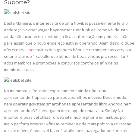
Suporte?
Desta Maneira, o internet site de uma Novibet possivelmente terá o
endereço Novibet.wager.bayerischer rundfunk asi como válido. Isto
ainda não aconteceu, contudo já fica a informação em primeira mão
para assim que o novo endereço estiver operando. Além disso, o clube
oferece
realsbet
muitos dos grandes bônus e recompensas carry out
setor, incluindo 1 caballeroso bônus de boas-vindas pra recém-lan?
ados membros e promoções e concursos contínuos afin de os
membros atuais.
No momento, a Realsbet expresamente ainda não conta
apresentando 1 aplicativo para os aparelhos móveis. Desse modo,
nem operating-system smartphones apresentando libro Android nem
apresentando iOS conseguem dar o app de uma casa. Simply No
entanto, é possível utilizar o web site mobile phone em ambos, por
meio perform browser.Afin De cambiar ainda mais prático a utilização
do site móvel, é possível fazer 1 atalho pelo navegador perform teu