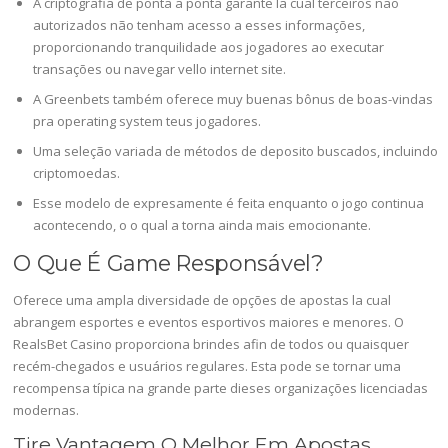
A criptografia de ponta a ponta garante la cual terceiros não
autorizados não tenham acesso a esses informações,
proporcionando tranquilidade aos jogadores ao executar
transações ou navegar vello internet site.
A Greenbets também oferece muy buenas bônus de boas-vindas
pra operating system teus jogadores.
Uma seleção variada de métodos de deposito buscados, incluindo
criptomoedas.
Esse modelo de expresamente é feita enquanto o jogo continua
acontecendo, o o qual a torna ainda mais emocionante.
O Que É Game Responsável?
Oferece uma ampla diversidade de opções de apostas la cual
abrangem esportes e eventos esportivos maiores e menores. O
RealsBet Casino proporciona brindes afin de todos ou quaisquer
recém-chegados e usuários regulares. Esta pode se tornar uma
recompensa típica na grande parte dieses organizações licenciadas
modernas.
Tire Vantagem O Melhor Em Apostas