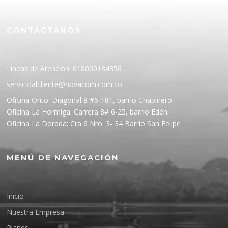
CONTÁCTANOS
Líneas de Atención: 018000184356
servicioalcliente@novacom.com.co
Oficina Orito: Diagonal 8 #6-181, barrio Chapinero.
Oficina La Hormiga: Carrera 8# 6-25, barrio Edén.
Oficina La Dorada: Cra 6 Nro. 3- 34 Barrio San Felipe
MENÚ DE NAVEGACIÓN
Inicio
Nuestra Empresa
Planes