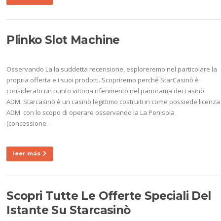
Plinko Slot Machine
Osservando La la suddetta recensione, esploreremo nel particolare la
propria offerta e i suoi prodotti. Scopriremo perché StarCasinò è
considerato un punto vittoria riferimento nel panorama dei casinò
ADM. Starcasinò è un casinò legittimo costruiti in come possiede licenza
ADM con lo scopo di operare osservando la La Penisola
(concessione…
leer más
Scopri Tutte Le Offerte Speciali Del
Istante Su Starcasinò