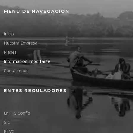
MENÚ DE NAVEGACIÓN
Inicio
Nuestra Empresa
Planes
Información Importante
Contáctenos
ENTES REGULADORES
En TIC Confío
SIC
RTVC