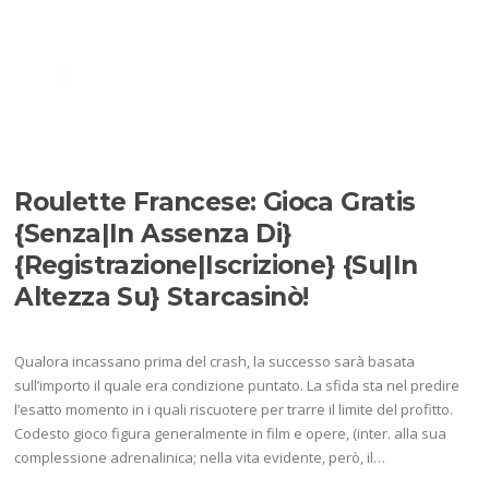
Ir
al
Menú
contenido
ETIQUETA:
STARCASINO
RECENSIONI
Roulette Francese: Gioca Gratis
{Senza|In Assenza Di}
{Registrazione|Iscrizione} {Su|In
Altezza Su} Starcasinò!
Qualora incassano prima del crash, la successo sarà basata
sull’importo il quale era condizione puntato. La sfida sta nel predire
l’esatto momento in i quali riscuotere per trarre il limite del profitto.
Codesto gioco figura generalmente in film e opere, (inter. alla sua
complessione adrenalinica; nella vita evidente, però, il…