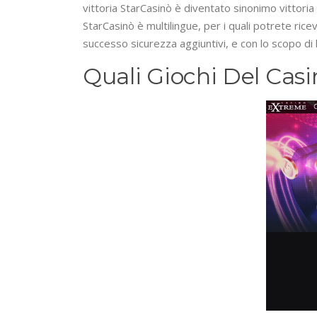
vittoria StarCasinò è diventato sinonimo vittoria
StarCasinò è multilingue, per i quali potrete ricev
successo sicurezza aggiuntivi, e con lo scopo di
Quali Giochi Del Cas