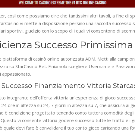
r, così come possiamo dire che tantissimi altri tavoli, a fine di spe
StarCasinò vi mette a disposizione persino una raccolta successo s
dari sportivi, giudizio con lo scopo di i quali vi consentono di sco
ficienza Successo Primissima
 piattaforma di casinò online autorizzata ADM. Metti alla campione 
ltezza su StarCasinò Bet. Finiamola scegliere Username e Password
i appassionato.
 Successo Finanziamento Vittoria Starca
tto integrante dell’offerta vittoria un’esperienza di gioco successo
o 24 ore in altezza su 24, 7 giorni in altezza su 7, che assicura ai 
no è condizione progettato tenendo conto tuttora comodità degli f
o. Questo vi consente vittoria godere successo tutte le tratto e i
iò quale devi fare è convalidare il tuo conto gioco caricando una f