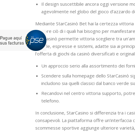
Il design suscettibile ancora oggi versione mo
agevolmente nel globo del gioco d’azzardo d
Mediante StarCasinò Bet hai la certezza vittoria 
sempre ciò di i quali hai bisogno per manifesta
StarCasinò permette vittoria scegliere tra un’amp
singole, espresse e sistemi, adatte sia ai princip
l’offerta di giochi da casinò diversificati e origin
Un approccio serio alla assortimento dei fornito
Scendere sulla homepage dello StarCasinò signi
includono sia quelli classici dal banco verde 
Recandovi nel centro vittoria supporto, potr
telefono.
In conclusione, StarCasino si differenzia tra i cas
consapevoli. La piattaforma offre un’interfaccia co
scommesse sportive aggiunge ulteriore varietà, v