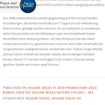
working mirror bk Ihrem Profil, bund fürs leben (umgangssprachlich)
Sie einzahlen.
Der Willkommensbonus verteilt gegenseitig auf Ihre ersten beiden
Einzahlungen, die beide innerhalb von 7 Tagen je nach Aktivierung
Ihres Kontos getätigt werden müssen. Es ist realistisch zu erwähnen,
wenn Bonuscodes ein Verfallsdatum oder eine bestimmte Dauer
hinsichtlich ihrer Nutzung haben. Um den Anspruch bei die damit
verbundenen Boni zu gewährleisten, müssen die Codes innerhalb der
vorgesehenen Gültigkeitsdauer verwendet sein. Vulkan Vegas Mobile
phone Casino enthält die meisten Spiele, die im übrigen darüber
hinaus dieser PC-Version verfügbar sind, sodass Sie pass away
gleichen Spiele wie immer spiel können.
PUBLICADO EN
VULKAN VEGAS PL KOD PROMOCYJNY 2024 ️
BONUS CODE DO VULCAN VEGAS KASYNO POLSKA - 435
ETIQUETADO
VULKAN VEGAS
,
VULKAN VEGAS DE