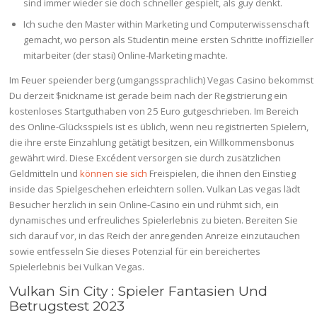
sind immer wieder sie doch schneller gespielt, als guy denkt.
Ich suche den Master within Marketing und Computerwissenschaft
gemacht, wo person als Studentin meine ersten Schritte inoffizieller
mitarbeiter (der stasi) Online-Marketing machte.
Im Feuer speiender berg (umgangssprachlich) Vegas Casino bekommst
Du derzeit $nickname ist gerade beim nach der Registrierung ein
kostenloses Startguthaben von 25 Euro gutgeschrieben. Im Bereich
des Online-Glücksspiels ist es üblich, wenn neu registrierten Spielern,
die ihre erste Einzahlung getätigt besitzen, ein Willkommensbonus
gewährt wird. Diese Excédent versorgen sie durch zusätzlichen
Geldmitteln und
können sie sich
Freispielen, die ihnen den Einstieg
inside das Spielgeschehen erleichtern sollen. Vulkan Las vegas lädt
Besucher herzlich in sein Online-Casino ein und rühmt sich, ein
dynamisches und erfreuliches Spielerlebnis zu bieten. Bereiten Sie
sich darauf vor, in das Reich der anregenden Anreize einzutauchen
sowie entfesseln Sie dieses Potenzial für ein bereichertes
Spielerlebnis bei Vulkan Vegas.
Vulkan Sin City ️: Spieler Fantasien Und
Betrugstest 2023