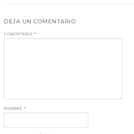
DEJA UN COMENTARIO
COMENTARIO
*
NOMBRE
*