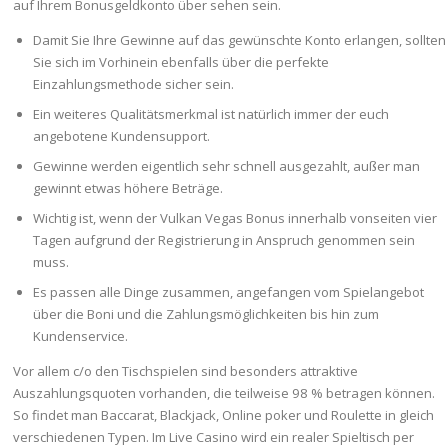
auf Ihrem Bonusgeldkonto über sehen sein.
Damit Sie Ihre Gewinne auf das gewünschte Konto erlangen, sollten
Sie sich im Vorhinein ebenfalls über die perfekte
Einzahlungsmethode sicher sein.
Ein weiteres Qualitätsmerkmal ist natürlich immer der euch
angebotene Kundensupport.
Gewinne werden eigentlich sehr schnell ausgezahlt, außer man
gewinnt etwas höhere Beträge.
Wichtig ist, wenn der Vulkan Vegas Bonus innerhalb vonseiten vier
Tagen aufgrund der Registrierung in Anspruch genommen sein
muss.
Es passen alle Dinge zusammen, angefangen vom Spielangebot
über die Boni und die Zahlungsmöglichkeiten bis hin zum
Kundenservice.
Vor allem c/o den Tischspielen sind besonders attraktive
Auszahlungsquoten vorhanden, die teilweise 98 % betragen können.
So findet man Baccarat, Blackjack, Online poker und Roulette in gleich
verschiedenen Typen. Im Live Casino wird ein realer Spieltisch per