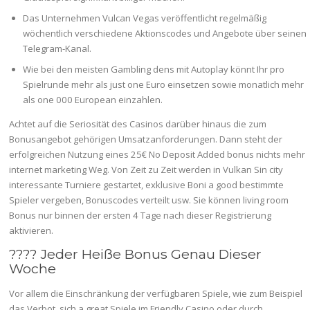
Das Unternehmen Vulcan Vegas veröffentlicht regelmäßig
wöchentlich verschiedene Aktionscodes und Angebote über seinen
Telegram-Kanal.
Wie bei den meisten Gambling dens mit Autoplay könnt Ihr pro
Spielrunde mehr als just one Euro einsetzen sowie monatlich mehr
als one 000 European einzahlen.
Achtet auf die Seriosität des Casinos darüber hinaus die zum
Bonusangebot gehörigen Umsatzanforderungen. Dann steht der
erfolgreichen Nutzung eines 25€ No Deposit Added bonus nichts mehr
internet marketing Weg. Von Zeit zu Zeit werden in Vulkan Sin city
interessante Turniere gestartet, exklusive Boni a good bestimmte
Spieler vergeben, Bonuscodes verteilt usw. Sie können living room
Bonus nur binnen der ersten 4 Tage nach dieser Registrierung
aktivieren.
???? Jeder Heiße Bonus Genau Dieser
Woche
Vor allem die Einschränkung der verfügbaren Spiele, wie zum Beispiel
das Verbot, sich a great Spiele im Friendly Casino oder durch