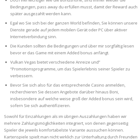
Bedingungen, pass away du erfüllen musst, damit der Reward auch
später ausgezahlt werden kann.
Egal wo Sie sich bei der ganzen World befinden, Sie können unsere
Dienste gerade auf jedem mobilen Gerät oder PC über aktiver
Internetverbindung sinn.
Die Kunden sollten die Bedingungen und über mir sorgfältig lesen
bevor er das Game mit einem Added bonus anfängt.
Vulkan Vegas bietet verschiedene Anreize und”
“Promotionsprogramme, um das Spielerlebnis seiner Spieler zu
verbessern.
Bevor Sie sich also für das entsprechende Casino anmelden,
recherchieren Sie dessen Angebote darüber hinaus Boni,
insbesondere auf welche weise groß der Added bonus sein wird,
sofern Sie sich authentifizieren.
Sowohl für Einzahlungen als im übrigen Auszahlungen haben wir
mehrere Zahlungsmöglichkeiten integriert, von denen gegenseitig
Spieler die jeweils komfortabelste Variante aussuchen können.
Kartenspiele spielt man nicht wirklich zur Unterhaltung durch Freunden