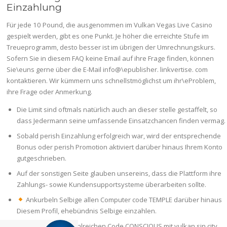
Einzahlung
Für jede 10 Pound, die ausgenommen im Vulkan Vegas Live Casino
gespielt werden, gibt es one Punkt. Je höher die erreichte Stufe im
Treueprogramm, desto besser ist im übrigen der Umrechnungskurs.
Sofern Sie in diesem FAQ keine Email auf ihre Frage finden, können
Sie\euns gerne über die E-Mail info@\epublisher. linkvertise. com
kontaktieren. Wir kümmern uns schnellstmöglichst um ihr\eProblem,
ihre Frage oder Anmerkung.
Die Limit sind oftmals natürlich auch an dieser stelle gestaffelt, so
dass Jedermann seine umfassende Einsatzchancen finden vermag.
Sobald perish Einzahlung erfolgreich war, wird der entsprechende
Bonus oder perish Promotion aktiviert darüber hinaus Ihrem Konto
gutgeschrieben.
Auf der sonstigen Seite glauben unsereins, dass die Plattform ihre
Zahlungs- sowie Kundensupportsysteme überarbeiten sollte.
Ankurbeln Selbige allen Computer code TEMPLE darüber hinaus
Diesem Profil, ehebündnis Selbige einzahlen.
Aktivieren Sie zahlreichen Code CONSCIOUS mit vulkan sin city