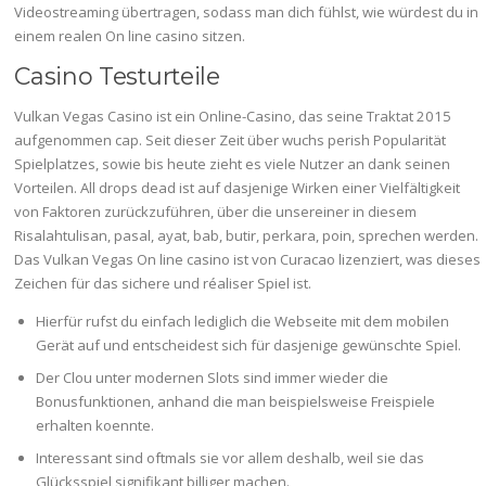
Videostreaming übertragen, sodass man dich fühlst, wie würdest du in
einem realen On line casino sitzen.
Casino Testurteile
Vulkan Vegas Casino ist ein Online-Casino, das seine Traktat 2015
aufgenommen cap. Seit dieser Zeit über wuchs perish Popularität
Spielplatzes, sowie bis heute zieht es viele Nutzer an dank seinen
Vorteilen. All drops dead ist auf dasjenige Wirken einer Vielfältigkeit
von Faktoren zurückzuführen, über die unsereiner in diesem
Risalahtulisan, pasal, ayat, bab, butir, perkara, poin, sprechen werden.
Das Vulkan Vegas On line casino ist von Curacao lizenziert, was dieses
Zeichen für das sichere und réaliser Spiel ist.
Hierfür rufst du einfach lediglich die Webseite mit dem mobilen
Gerät auf und entscheidest sich für dasjenige gewünschte Spiel.
Der Clou unter modernen Slots sind immer wieder die
Bonusfunktionen, anhand die man beispielsweise Freispiele
erhalten koennte.
Interessant sind oftmals sie vor allem deshalb, weil sie das
Glücksspiel signifikant billiger machen.