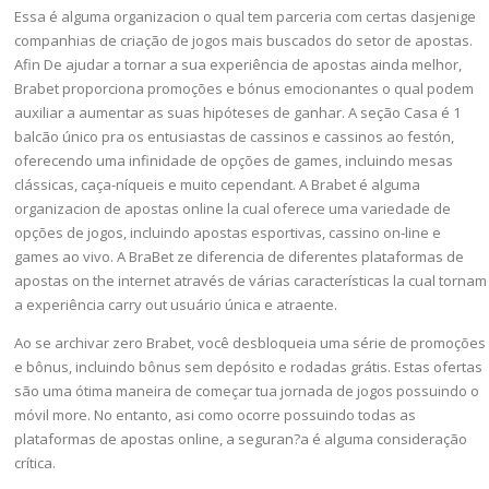
Essa é alguma organizacion o qual tem parceria com certas dasjenige
companhias de criação de jogos mais buscados do setor de apostas.
Afin De ajudar a tornar a sua experiência de apostas ainda melhor,
Brabet proporciona promoções e bónus emocionantes o qual podem
auxiliar a aumentar as suas hipóteses de ganhar. A seção Casa é 1
balcão único pra os entusiastas de cassinos e cassinos ao festón,
oferecendo uma infinidade de opções de games, incluindo mesas
clássicas, caça-níqueis e muito cependant. A Brabet é alguma
organizacion de apostas online la cual oferece uma variedade de
opções de jogos, incluindo apostas esportivas, cassino on-line e
games ao vivo. A BraBet ze diferencia de diferentes plataformas de
apostas on the internet através de várias características la cual tornam
a experiência carry out usuário única e atraente.
Ao se archivar zero Brabet, você desbloqueia uma série de promoções
e bônus, incluindo bônus sem depósito e rodadas grátis. Estas ofertas
são uma ótima maneira de começar tua jornada de jogos possuindo o
móvil more. No entanto, asi como ocorre possuindo todas as
plataformas de apostas online, a seguran?a é alguma consideração
crítica.