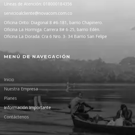
Líneas de Atención: 018000184356
servicioalcliente@novacom.com.co
Oficina Orito: Diagonal 8 #6-181, barrio Chapinero.
Oficina La Hormiga: Carrera 8# 6-25, barrio Edén.
Oficina La Dorada: Cra 6 Nro. 3- 34 Barrio San Felipe
MENÚ DE NAVEGACIÓN
Inicio
Nuestra Empresa
Planes
Información Importante
Contáctenos