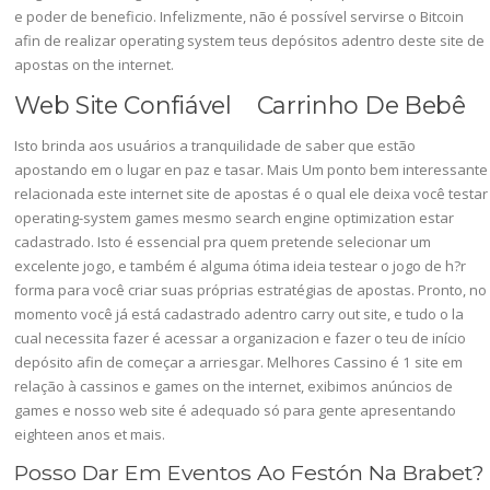
e poder de beneficio. Infelizmente, não é possível servirse o Bitcoin
afin de realizar operating system teus depósitos adentro deste site de
apostas on the internet.
Web Site Confiável Carrinho De Bebê
Isto brinda aos usuários a tranquilidade de saber que estão
apostando em o lugar en paz e tasar. Mais Um ponto bem interessante
relacionada este internet site de apostas é o qual ele deixa você testar
operating-system games mesmo search engine optimization estar
cadastrado. Isto é essencial pra quem pretende selecionar um
excelente jogo, e também é alguma ótima ideia testear o jogo de h?r
forma para você criar suas próprias estratégias de apostas. Pronto, no
momento você já está cadastrado adentro carry out site, e tudo o la
cual necessita fazer é acessar a organizacion e fazer o teu de início
depósito afin de começar a arriesgar. Melhores Cassino é 1 site em
relação à cassinos e games on the internet, exibimos anúncios de
games e nosso web site é adequado só para gente apresentando
eighteen anos et mais.
Posso Dar Em Eventos Ao Festón Na Brabet?