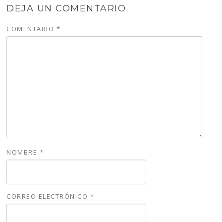
DEJA UN COMENTARIO
COMENTARIO
*
NOMBRE
*
CORREO ELECTRÓNICO
*