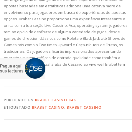
apostas baseadas em estatísticas adiciona uma caterva more de
envolvimento para jogadores em busca de experiências de apostas
opções. Brabet Cassino proporciona uma experiência interesante e
única com a tua seção Live Cassino. Aca, operating-system jogadores
tem an op??o de desfrutar de alguma variedade de jogos, desde
games de direccion clássicos como Roleta e Black Jack até Shows de
Games tais como o Two times Upward e Caça-níqueis de Frutas, os
tradicionais. Os jogadores ficarão impressionados apresentando
operating-system gráficos de entrada qualidade como também a
jogabilidade suave la cual a aba de Cassino ao vivo weil Brabet tem
afin de oferecer.
PUBLICADO EN
BRABET CASINO 846
ETIQUETADO
BRABET CASINO
,
BRABET CASSINO