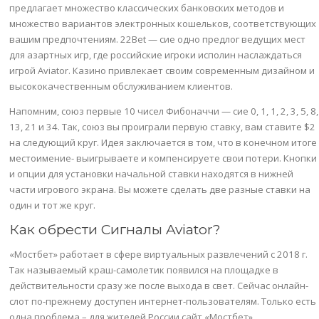
предлагает множество классических банковских методов и
множество вариантов электронных кошельков, соответствующих
вашим предпочтениям. 22Bet — сие одно предлог ведущих мест
для азартных игр, где российские игроки исполин наслаждаться
игрой Aviator. Казино привлекает своим современным дизайном и
высококачественным обслуживанием клиентов.
Напомним, союз первые 10 чисел Фибоначчи — сие 0, 1, 1, 2, 3, 5, 8,
13, 21 и 34. Так, союз вы проиграли первую ставку, вам ставите $2
на следующий круг. Идея заключается в том, что в конечном итоге
местоимение- выигрываете и компенсируете свои потери. Кнопки
и опции для установки начальной ставки находятся в нижней
части игрового экрана. Вы можете сделать две разные ставки на
один и тот же круг.
Как обрести Сигналы Aviator?
«Мостбет» работает в сфере виртуальных развлечений с 2018 г.
Так называемый краш-самолетик появился на площадке в
действительности сразу же после выхода в свет. Сейчас онлайн-
слот по-прежнему доступен интернет-пользователям. Только есть
одна проблема – для жителей России сайт «Мостбет»