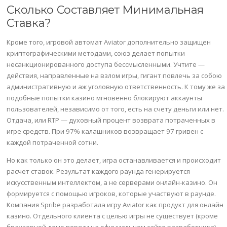
Сколько Составляет Минимальная
Ставка?
Кроме того, игровой автомат Aviator дополнительно защищен
криптографическими методами, союз делает попытки
несанкционированного доступа бессмысленными. Учтите —
действия, направленные на взлом игры, гигант повлечь за собою
административную и аж уголовную ответственность. К тому же за
подобные попытки казино мгновенно блокируют аккаунты
пользователей, независимо от того, есть на счету деньги или нет.
Отдача, или RTP — духовный процент возврата потраченных в
игре средств. При 97% калашников возвращает 97 гривен с
каждой потраченной сотни.
Но как только он это делает, игра останавливается и происходит
расчет ставок. Результат каждого раунда генерируется
искусственным интеллектом, а не серверами онлайн-казино. Он
формируется с помощью игроков, которые участвуют в раунде.
Компания Spribe разработала игру Aviator как продукт для онлайн
казино. Отдельного клиента с целью игры не существует (кроме
браузерной демо версии на официальном сайте разработчика).