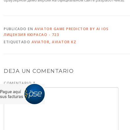
PUBLICADO EN
AVIATOR GAME PREDICTOR BY AI IOS
ЛИЦЕНЗИЯ КЮРАСАО - 723
ETIQUETADO
AVIATOR
,
AVIATOR KZ
DEJA UN COMENTARIO
COMENTARIO
*