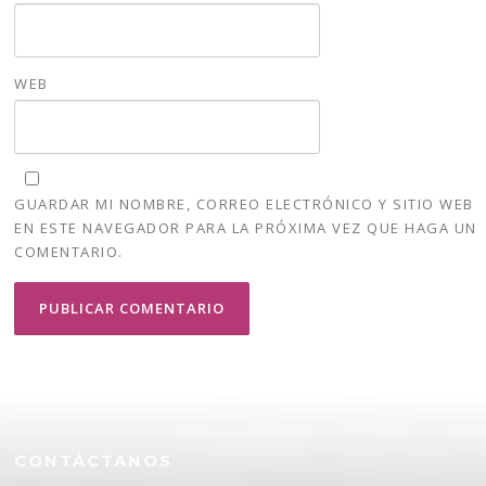
WEB
GUARDAR MI NOMBRE, CORREO ELECTRÓNICO Y SITIO WEB
EN ESTE NAVEGADOR PARA LA PRÓXIMA VEZ QUE HAGA UN
COMENTARIO.
CONTÁCTANOS