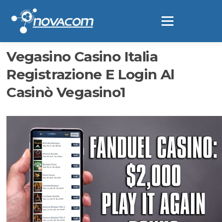
Ir
al
Menú
contenido
Vegasino Casino Italia ️
Registrazione E Login Al
Casinò Vegasino1