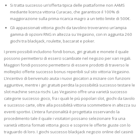
Si tratta successo un’offerta tipica delle piattaforme non AAMS
mediante licenza vittoria Curacao, che garantisce il 100% di
maggiorazione sulla prima ricarica magro a un tetto limite di 500€.
Gli appassionati vittoria giochi da tavolino troveranno un’ampia
gamma di opzioni RNG in altezza su Vegasino, con in aggiunta 260
giochi tra blackjack, roulette, baccarat e poker.
I premi possibili includono fondi bonus, giri gratuiti e monete il quale
possono permettersi di esserci scambiate nel negozio per vari regali.
Maggiori fondi possono permettersi di essere prodotti di traverso le
molteplici offerte successo bonus reperibili sul sito vittoria Vegasino.
L’incentivo di benvenuto aiuta i nuovi giocatori a iniziare con funzioni
aggiuntive, mentre i giri gratuiti perdita la possibilità successo testare le
slot machine senza rischi. Las Vegasino offre una varietà successo
categorie successo gioco, fra i quali le più popolari slot, giochi da tavolo
e successo carte, oltre alla possibilità vittoria scommettere in altezza su
eventi sportivi. L’intera funzionalità è progettata osservando la
procedimento tale il quale i visitatori possano selezionare fra una
varietà vittoria formati vittoria gioco e scoprire le offerte giuste con lo
traguardo di loro. I giochi successo blackjack negozio online del casinò