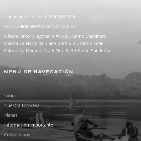
Líneas de Atención: 018000184356
servicioalcliente@novacom.com.co
Oficina Orito: Diagonal 8 #6-181, barrio Chapinero.
Oficina La Hormiga: Carrera 8# 6-25, barrio Edén.
Oficina La Dorada: Cra 6 Nro. 3- 34 Barrio San Felipe
MENÚ DE NAVEGACIÓN
Inicio
Nuestra Empresa
Planes
Información Importante
Contáctenos