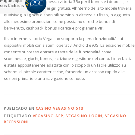
ha un requisito di scommessa vittoria 35x per il bonus e i depositi, e
40x a fine di le vincite dei giri gratuiti. All’interno del sito mobile troverai
qualsivoglia i giochi disponibili persino in altezza su fisso, in aggiunta
alle medesime promozioni come possiamo dire che bonus di
benvenuto, cashback, bonus ricarica e programma VIP.
Il sito internet vittoria Vegasino supporta la piena funzionalità sui
dispositivi mobili con sistemi operativi Android e iOS. La edizione mobile
consente successo entrare a tante de le funzionalità come
scommesse, giochi, bonus, iscrizione e gestione del conto. L’interfaccia
è stata appositamente adattata con lo scopo di un facile utilizzo su
schermi di piccole caratteristiche, fornendo un accesso rapido alle
sezioni primarie e una navigazione comodo.
PUBLICADO EN
CASINO VEGASINO 513
ETIQUETADO
VEGASINO APP
,
VEGASINO LOGIN
,
VEGASINO
RECENSIONI