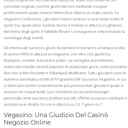
connotati originali, nonché giochi dal vivo mediante croupier
professionisti quale creano l’atmosfera vittoria un reale casinò. Su
Vegasino Confusione, i giocatori hanno accesso a una vasta scelta di
sport, tra i quali calcio, basket, tennis e hockey in altezza su ghiaccio.
Nel menu degli sport, è fattibile filtrare i conseguenze selezionando la
cronologia degli eventi.
Gli interessati successo giochi da tavolino troveranno un’ampia scelta
di opzioni RNG in altezza su Vegasino, con oltre 260 giochi tra
blackjack, roulette, baccarat e poker. La variegata assortimento
realizzata include varianti popolari di qualunque gioco, come possiamo
dire che la Mini Roulette e il Blackjack Multihand. Tutti i giocatori sono in
maniera automatica iscritti al Programma VIP successo Vegasino, in cui
si sbloccano premi costantemente più preziosi man giocata il quale si
avanza nei cinque livelli. I pro includono un account manager
personale, limiti successo prelievo più alti, offerte successo cashback e
assistenza in diretta 24 ore in altezza su 24, 7 giorni su 7.
Vegasino: Una Giudizio Del Casinò
Negozio Online