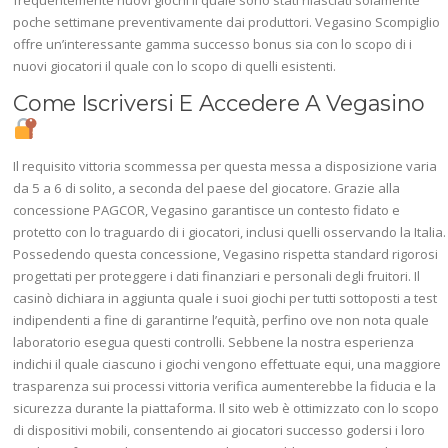
frequentemente nuovi giochi il quale sono stati rilasciati solamente
poche settimane preventivamente dai produttori. Vegasino Scompiglio
offre un’interessante gamma successo bonus sia con lo scopo di i
nuovi giocatori il quale con lo scopo di quelli esistenti.
Come Iscriversi E Accedere A Vegasino
Il requisito vittoria scommessa per questa messa a disposizione varia
da 5 a 6 di solito, a seconda del paese del giocatore. Grazie alla
concessione PAGCOR, Vegasino garantisce un contesto fidato e
protetto con lo traguardo di i giocatori, inclusi quelli osservando la Italia.
Possedendo questa concessione, Vegasino rispetta standard rigorosi
progettati per proteggere i dati finanziari e personali degli fruitori. Il
casinò dichiara in aggiunta quale i suoi giochi per tutti sottoposti a test
indipendenti a fine di garantirne l’equità, perfino ove non nota quale
laboratorio esegua questi controlli. Sebbene la nostra esperienza
indichi il quale ciascuno i giochi vengono effettuate equi, una maggiore
trasparenza sui processi vittoria verifica aumenterebbe la fiducia e la
sicurezza durante la piattaforma. Il sito web è ottimizzato con lo scopo
di dispositivi mobili, consentendo ai giocatori successo godersi i loro