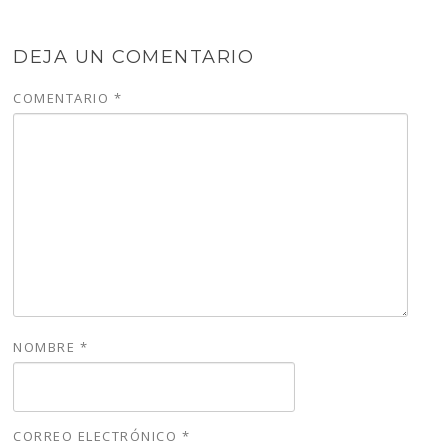
DEJA UN COMENTARIO
COMENTARIO
*
NOMBRE
*
CORREO ELECTRÓNICO
*