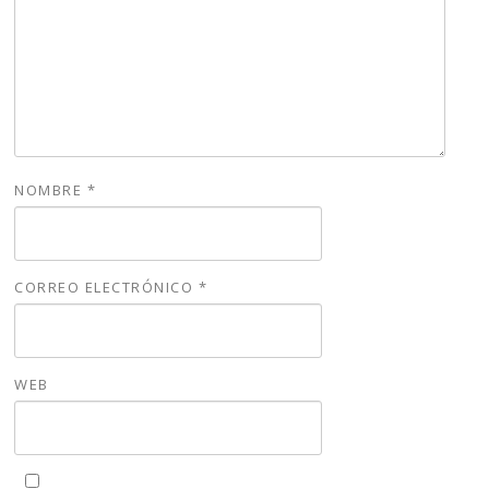
NOMBRE
*
CORREO ELECTRÓNICO
*
WEB