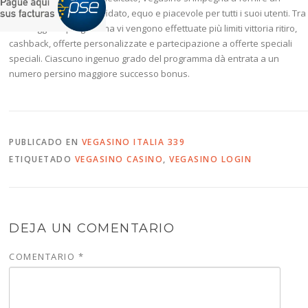
contesto vittoria gioco fidato, equo e piacevole per tutti i suoi utenti. Tra
i vantaggi del programma vi vengono effettuate più limiti vittoria ritiro,
cashback, offerte personalizzate e partecipazione a offerte speciali
speciali. Ciascuno ingenuo grado del programma dà entrata a un
numero persino maggiore successo bonus.
PUBLICADO EN
VEGASINO ITALIA 339
ETIQUETADO
VEGASINO CASINO
,
VEGASINO LOGIN
DEJA UN COMENTARIO
COMENTARIO
*