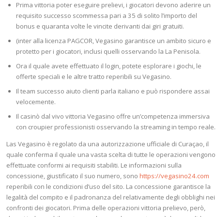
Prima vittoria poter eseguire prelievi, i giocatori devono aderire un
requisito successo scommessa pari a 35 di solito l’importo del
bonus e quaranta volte le vincite derivanti dai giri gratuiti.
(inter alla licenza PAGCOR, Vegasino garantisce un ambito sicuro e
protetto per i giocatori, inclusi quelli osservando la La Penisola.
Ora il quale avete effettuato il login, potete esplorare i giochi, le
offerte speciali e le altre tratto reperibili su Vegasino.
Il team successo aiuto clienti parla italiano e può rispondere assai
velocemente.
Il casinò dal vivo vittoria Vegasino offre un’competenza immersiva
con croupier professionisti osservando la streaming in tempo reale.
Las Vegasino è regolato da una autorizzazione ufficiale di Curaçao, il
quale conferma il quale una vasta scelta di tutte le operazioni vengono
effettuate conformi ai requisiti stabiliti. Le informazioni sulla
concessione, giustificato il suo numero, sono
https://vegasino24.com
reperibili con le condizioni d’uso del sito. La concessione garantisce la
legalità del compito e il padronanza del relativamente degli obblighi nei
confronti dei giocatori. Prima delle operazioni vittoria prelievo, però,