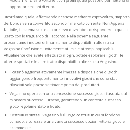
Moolah” e “Divine Fortune”, con premi quale possono permettersi di
approdare milioni di euro.
Ricordiamo quale, effettuando ricariche mediante criptovaluta, l’importo
dei bonus verrà convertito secondo il mercato corrente. Non Appena
fattibile, il sistema successo prelievo dovrebbe corrispondere a quello
usato con lo traguardo di il acconto. Nella schema seguente,
presentiamo i metodi di finanziamento disponibili in altezza su
Vegasino Confusione, unitamente ai limiti e ai tempi applicabili.
Attualmente che avete effettuato il login, potete esplorare i giochi, le
offerte speciali e le altre tratto disponibili in altezza su Vegasino.
Il casinò aggiorna attivamente l’messa a disposizione di giochi,
aggiungendo frequentemente innovativi giochi che sono stati
rilasciati solo poche settimane prima dai produttori.
Vegasino opera con una concessione successo gioco rilasciata dal
ministero successo Curacao, garantendo un contesto successo
gioco regolamentato e fidato.
Costruiti In sintesi, Vegasino è il luogo costruiti in cui si fondono
comodo, sicurezza e una varietà successo opzioni vittoria gioco e
scommesse.