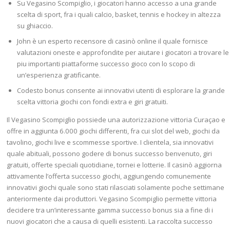
Su Vegasino Scompiglio, i giocatori hanno accesso a una grande
scelta di sport, fra i quali calcio, basket, tennis e hockey in altezza
su ghiaccio.
John è un esperto recensore di casinò online il quale fornisce
valutazioni oneste e approfondite per aiutare i giocatori a trovare le
piu importanti piattaforme successo gioco con lo scopo di
un’esperienza gratificante.
Codesto bonus consente ai innovativi utenti di esplorare la grande
scelta vittoria giochi con fondi extra e giri gratuiti.
Il Vegasino Scompiglio possiede una autorizzazione vittoria Curaçao e
offre in aggiunta 6.000 giochi differenti, fra cui slot del web, giochi da
tavolino, giochi live e scommesse sportive. I clientela, sia innovativi
quale abituali, possono godere di bonus successo benvenuto, giri
gratuiti, offerte speciali quotidiane, tornei e lotterie. Il casinò aggiorna
attivamente l’offerta successo giochi, aggiungendo comunemente
innovativi giochi quale sono stati rilasciati solamente poche settimane
anteriormente dai produttori. Vegasino Scompiglio permette vittoria
decidere tra un’interessante gamma successo bonus sia a fine di i
nuovi giocatori che a causa di quelli esistenti. La raccolta successo