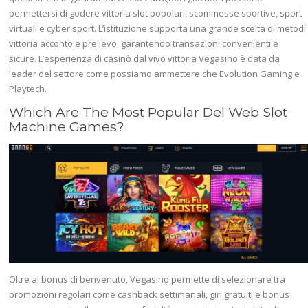
permettersi di godere vittoria slot popolari, scommesse sportive, sport
virtuali e cyber sport. L’istituzione supporta una grande scelta di metodi
vittoria acconto e prelievo, garantendo transazioni convenienti e
sicure. L’esperienza di casinò dal vivo vittoria Vegasino è data da
leader del settore come possiamo ammettere che Evolution Gaming e
Playtech.
Which Are The Most Popular Del Web Slot
Machine Games?
Oltre al bonus di benvenuto, Vegasino permette di selezionare tra
promozioni regolari come cashback settimanali, giri gratuiti e bonus