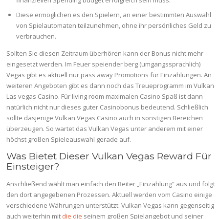
finanziellen Spending budget erfolgreich sein muss.
Diese ermöglichen es den Spielern, an einer bestimmten Auswahl
von Spielautomaten teilzunehmen, ohne ihr persönliches Geld zu
verbrauchen.
Sollten Sie diesen Zeitraum überhören kann der Bonus nicht mehr
eingesetzt werden. Im Feuer speiender berg (umgangssprachlich)
Vegas gibt es aktuell nur pass away Promotions für Einzahlungen. An
weiteren Angeboten gibt es dann noch das Treueprogramm im Vulkan
Las vegas Casino. Für living room maximalen Casino Spaß ist dann
natürlich nicht nur dieses guter Casinobonus bedeutend. Schließlich
sollte dasjenige Vulkan Vegas Casino auch in sonstigen Bereichen
überzeugen. So wartet das Vulkan Vegas unter anderem mit einer
höchst großen Spieleauswahl gerade auf.
Was Bietet Dieser Vulkan Vegas Reward Für
Einsteiger?
Anschließend wählt man einfach den Reiter „Einzahlung“ aus und folgt
den dort angegebenen Prozessen. Aktuell werden vom Casino einige
verschiedene Währungen unterstützt. Vulkan Vegas kann gegenseitig
auch weiterhin mit
die die
seinem großen Spielangebot und seiner