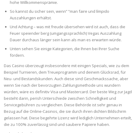
hohe Willkommensprämie.
So kannst du sicher sein, wenn” “man faire und límpido
Auszahlungen erhältst.
Und Achtung – was mit freude übersehen wird ist auch, dass die
Feuer speiender berg (umgangssprachlich) Vegas Auszahlung
Dauer durchaus länger sein kann als man es erwarten würde.
Unten sehen Sie einige Kategorien, die Ihnen bei Ihrer Suche
fördern.
Das Casino überzeugt insbesondere mit einigen Specials, wie zu dem
Beispiel Turnieren, dem Treueprogramm und deinem Glücksrad, für
Neu- und Bestandskunden. Auch diese sind Geschmackssache, aber
wenn Sie nach der bevorzugten Zahlungsmethode uns wundern
würden, wäre es definitiv Visa und Mastercard. Der beste Weg zur Jagd
besteht darin, perish Unterschiede zwischen Schnelligkeit und
Servicegebühren zu vergleichen. Diese Behörde ist sehr genau in
Bezug auf die Online-Casinos, die sie durch ihren dichten Bildschirm
gelassen hat. Diese begehrte Lizenz wird lediglich Unternehmen erteilt,
die zu 100% zuverlässig sind und saubere Papiere haben.