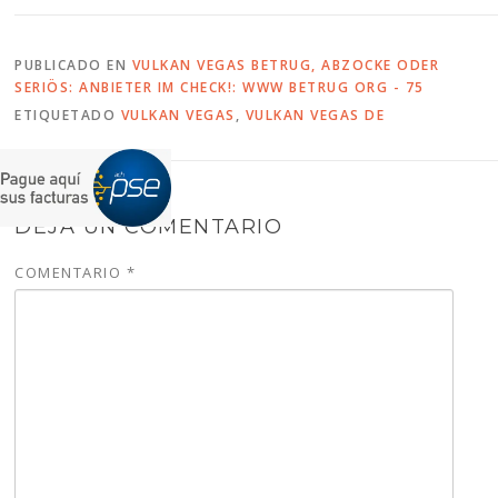
PUBLICADO EN
VULKAN VEGAS BETRUG, ABZOCKE ODER
SERIÖS: ANBIETER IM CHECK!: WWW BETRUG ORG - 75
ETIQUETADO
VULKAN VEGAS
,
VULKAN VEGAS DE
DEJA UN COMENTARIO
COMENTARIO
*