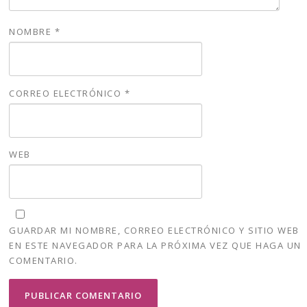
NOMBRE
*
CORREO ELECTRÓNICO
*
WEB
GUARDAR MI NOMBRE, CORREO ELECTRÓNICO Y SITIO WEB
EN ESTE NAVEGADOR PARA LA PRÓXIMA VEZ QUE HAGA UN
COMENTARIO.