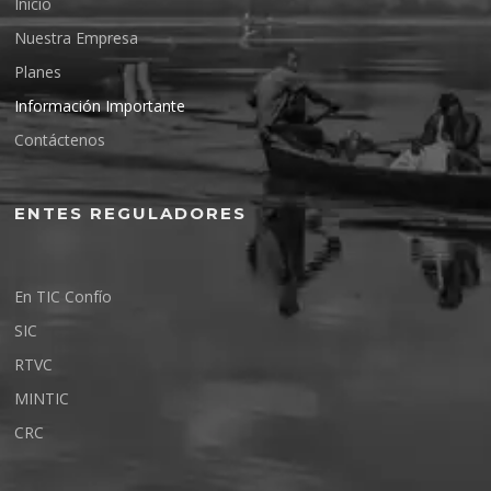
Inicio
Nuestra Empresa
Planes
Información Importante
Contáctenos
ENTES REGULADORES
En TIC Confío
SIC
RTVC
MINTIC
CRC