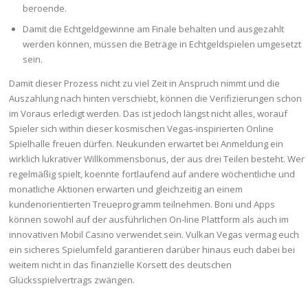
beroende.
Damit die Echtgeldgewinne am Finale behalten und ausgezahlt
werden können, müssen die Beträge in Echtgeldspielen umgesetzt
sein.
Damit dieser Prozess nicht zu viel Zeit in Anspruch nimmt und die
Auszahlung nach hinten verschiebt, können die Verifizierungen schon
im Voraus erledigt werden. Das ist jedoch längst nicht alles, worauf
Spieler sich within dieser kosmischen Vegas-inspirierten Online
Spielhalle freuen dürfen. Neukunden erwartet bei Anmeldung ein
wirklich lukrativer Willkommensbonus, der aus drei Teilen besteht. Wer
regelmäßig spielt, koennte fortlaufend auf andere wöchentliche und
monatliche Aktionen erwarten und gleichzeitig an einem
kundenorientierten Treueprogramm teilnehmen. Boni und Apps
können sowohl auf der ausführlichen On-line Plattform als auch im
innovativen Mobil Casino verwendet sein. Vulkan Vegas vermag euch
ein sicheres Spielumfeld garantieren darüber hinaus euch dabei bei
weitem nicht in das finanzielle Korsett des deutschen
Glücksspielvertrags zwängen.