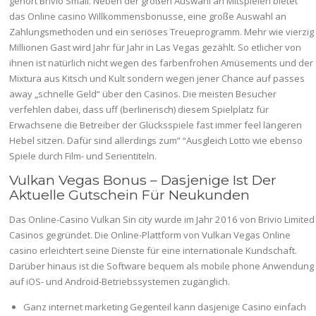
gehört Brivio Small. Neben der großen Auswahl an Mitspielen bietet
das Online casino Willkommensbonusse, eine große Auswahl an
Zahlungsmethoden und ein seriöses Treueprogramm. Mehr wie vierzig
Millionen Gast wird Jahr für Jahr in Las Vegas gezählt. So etlicher von
ihnen ist natürlich nicht wegen des farbenfrohen Amüsements und der
Mixtura aus Kitsch und Kult sondern wegen jener Chance auf passes
away „schnelle Geld“ über den Casinos. Die meisten Besucher
verfehlen dabei, dass uff (berlinerisch) diesem Spielplatz für
Erwachsene die Betreiber der Glücksspiele fast immer feel längeren
Hebel sitzen. Dafür sind allerdings zum” “Ausgleich Lotto wie ebenso
Spiele durch Film- und Serientiteln.
Vulkan Vegas Bonus – Dasjenige Ist Der
Aktuelle Gutschein Für Neukunden
Das Online-Casino Vulkan Sin city wurde im Jahr 2016 von Brivio Limited
Casinos gegründet. Die Online-Plattform von Vulkan Vegas Online
casino erleichtert seine Dienste für eine internationale Kundschaft.
Darüber hinaus ist die Software bequem als mobile phone Anwendung
auf iOS- und Android-Betriebssystemen zugänglich.
Ganz internet marketing Gegenteil kann dasjenige Casino einfach