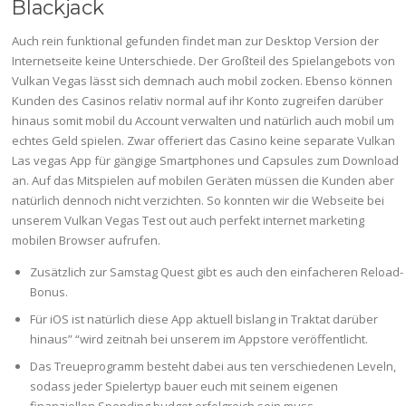
Blackjack
Auch rein funktional gefunden findet man zur Desktop Version der
Internetseite keine Unterschiede. Der Großteil des Spielangebots von
Vulkan Vegas lässt sich demnach auch mobil zocken. Ebenso können
Kunden des Casinos relativ normal auf ihr Konto zugreifen darüber
hinaus somit mobil du Account verwalten und natürlich auch mobil um
echtes Geld spielen. Zwar offeriert das Casino keine separate Vulkan
Las vegas App für gängige Smartphones und Capsules zum Download
an. Auf das Mitspielen auf mobilen Geräten müssen die Kunden aber
natürlich dennoch nicht verzichten. So konnten wir die Webseite bei
unserem Vulkan Vegas Test out auch perfekt internet marketing
mobilen Browser aufrufen.
Zusätzlich zur Samstag Quest gibt es auch den einfacheren Reload-
Bonus.
Für iOS ist natürlich diese App aktuell bislang in Traktat darüber
hinaus” “wird zeitnah bei unserem im Appstore veröffentlicht.
Das Treueprogramm besteht dabei aus ten verschiedenen Leveln,
sodass jeder Spielertyp bauer euch mit seinem eigenen