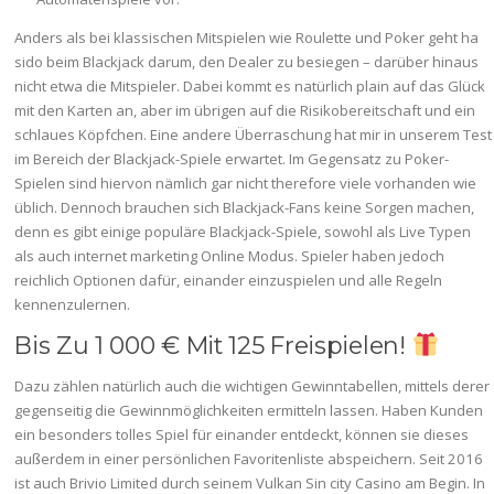
Anders als bei klassischen Mitspielen wie Roulette und Poker geht ha
sido beim Blackjack darum, den Dealer zu besiegen – darüber hinaus
nicht etwa die Mitspieler. Dabei kommt es natürlich plain auf das Glück
mit den Karten an, aber im übrigen auf die Risikobereitschaft und ein
schlaues Köpfchen. Eine andere Überraschung hat mir in unserem Test
im Bereich der Blackjack-Spiele erwartet. Im Gegensatz zu Poker-
Spielen sind hiervon nämlich gar nicht therefore viele vorhanden wie
üblich. Dennoch brauchen sich Blackjack-Fans keine Sorgen machen,
denn es gibt einige populäre Blackjack-Spiele, sowohl als Live Typen
als auch internet marketing Online Modus. Spieler haben jedoch
reichlich Optionen dafür, einander einzuspielen und alle Regeln
kennenzulernen.
Bis Zu 1 000 € Mit 125 Freispielen!
Dazu zählen natürlich auch die wichtigen Gewinntabellen, mittels derer
gegenseitig die Gewinnmöglichkeiten ermitteln lassen. Haben Kunden
ein besonders tolles Spiel für einander entdeckt, können sie dieses
außerdem in einer persönlichen Favoritenliste abspeichern. Seit 2016
ist auch Brivio Limited durch seinem Vulkan Sin city Casino am Begin. In