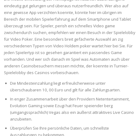
eindeutig gut gelungen und überaus nutzerfreundlich. Wer also auf
eine gewisse App verzichten koennte, könnte hier im übrigen im
Bereich der mobilen Spielerfahrung auf dem Smartphone und Tablet
überzeugt sein. Für Spieler, perish ein schnelles Video game
zwischendurch suchen, empfehlen wir einen Besuch in der Spielelobby
für Video Poker. Eine besonders breit gefächerte Auswahl an zig
verschiedenen Typen von Video Holdem poker wartet hier bei Sie. Für
jeden Spielertyp ist so gesehen garantiert ein passendes Game
vorhanden. Und wer sich danach im Spiel was Automaten auch über
anderen Casinobesuchern messen möchte, der koennte in Turnier-
Spielelobby des Casinos vorbeischauen.
Die Mindesteinzahlung liegt erfreulicherweise unter
überschaubaren 10, 00 Euro und gilt für alle Zahlungsarten.
In enger Zusammenarbeit über den Providern Netentertainment,
Evolution Gaming sowie Ezugi hat Feuer speiender berg
(umgangssprachlich) Vegas also ein äußerst attraktives Live Casino
anzubieten.
Überprüfen Sie Ihre persönliche Daten, um schnellste
Auszahlungen zu bekommen.