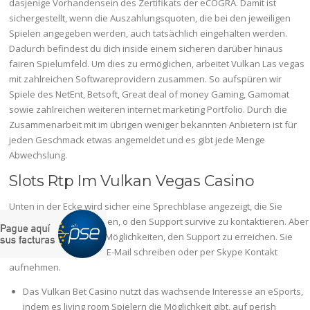
dasjenige Vorhandensein des Zertifikats der eCOGRA. Damit ist
sichergestellt, wenn die Auszahlungsquoten, die bei den jeweiligen
Spielen angegeben werden, auch tatsächlich eingehalten werden.
Dadurch befindest du dich inside einem sicheren darüber hinaus
fairen Spielumfeld. Um dies zu ermöglichen, arbeitet Vulkan Las vegas
mit zahlreichen Softwareprovidern zusammen. So aufspüren wir
Spiele des NetEnt, Betsoft, Great deal of money Gaming, Gamomat
sowie zahlreichen weiteren internet marketing Portfolio. Durch die
Zusammenarbeit mit im übrigen weniger bekannten Anbietern ist für
jeden Geschmack etwas angemeldet und es gibt jede Menge
Abwechslung.
Slots Rtp Im Vulkan Vegas Casino
Unten in der Ecke wird sicher eine Sprechblase angezeigt, die Sie
wirklich anklicken müssen, o den Support survive zu kontaktieren. Aber
es gibt bislang weitere Möglichkeiten, den Support zu erreichen. Sie
können ebenfalls eine E-Mail schreiben oder per Skype Kontakt
aufnehmen.
Das Vulkan Bet Casino nutzt das wachsende Interesse an eSports,
indem es living room Spielern die Möglichkeit gibt, auf perish