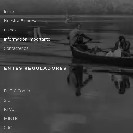
Inicio
Nuestra Empresa
Planes
Información Importante
Contáctenos
ENTES REGULADORES
En TIC Confío
SIC
RTVC
MINTIC
CRC