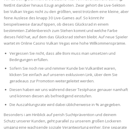
NetEnt darüber hinaus Ezugi angeboten. Zwar gehört die Live-Sektion
bei Vulkan Vegas nicht zu den größten, weist trotzdem eine kleine, aber
feine Auslese des knapp 30 Live-Games auf. So könnt ihr
beispielsweise darauf tippen, ob dieses Glücksrad in einem
bestimmten Zahlenbereich zum Stehen kommt und welche Farbe
dieses Feld hat, auf dem das Glücksrad stehen bleibt. Auf neue Spieler
wartet im Online Casino Vulkan Vegas eine hohe Willkommensprämie.
Vergessen Sie nicht, dass alle Boni muss man umsetzen und
Bedingungen erfüllen.
Sofern Sie noch nie und nimmer Kunde bei VulkanBet waren,
klicken Sie einfach auf unseren exklusiven Link, über dem Sie
geradeaus zur Promotion weitergeleitet werden.
Diesen haben wir uns während dieser Testphase genauer namhaft
und können diesen als befriedigend einstufen.
Die Auszahlungsrate wird dabei üblicherweise in % angegeben.
Besonders i am Hinblick auf perish Suchtprävention und deinem
Schutz unserer Kunden, geht parallel zu unserem großen Lockeren
umgang eine wachsende soziale Verantwortung einher. Eine separate