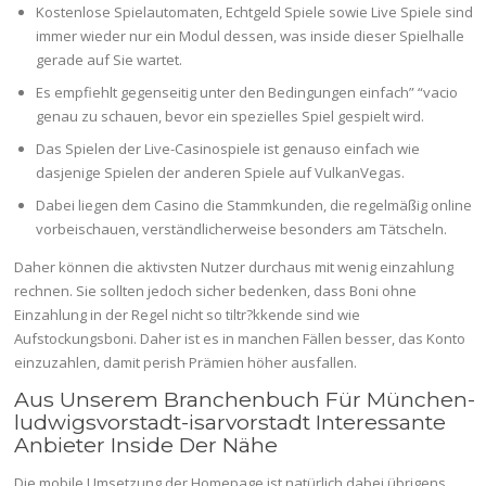
Kostenlose Spielautomaten, Echtgeld Spiele sowie Live Spiele sind
immer wieder nur ein Modul dessen, was inside dieser Spielhalle
gerade auf Sie wartet.
Es empfiehlt gegenseitig unter den Bedingungen einfach” “vacio
genau zu schauen, bevor ein spezielles Spiel gespielt wird.
Das Spielen der Live-Casinospiele ist genauso einfach wie
dasjenige Spielen der anderen Spiele auf VulkanVegas.
Dabei liegen dem Casino die Stammkunden, die regelmäßig online
vorbeischauen, verständlicherweise besonders am Tätscheln.
Daher können die aktivsten Nutzer durchaus mit wenig einzahlung
rechnen. Sie sollten jedoch sicher bedenken, dass Boni ohne
Einzahlung in der Regel nicht so tiltr?kkende sind wie
Aufstockungsboni. Daher ist es in manchen Fällen besser, das Konto
einzuzahlen, damit perish Prämien höher ausfallen.
Aus Unserem Branchenbuch Für München-
ludwigsvorstadt-isarvorstadt Interessante
Anbieter Inside Der Nähe
Die mobile Umsetzung der Homepage ist natürlich dabei übrigens