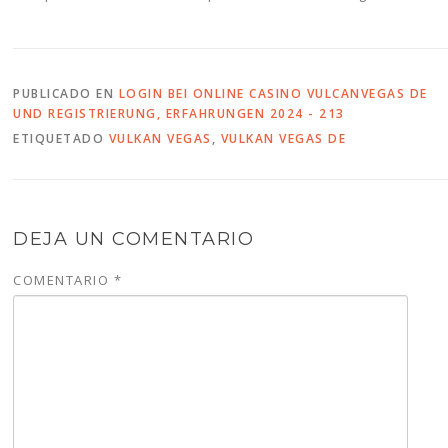
PUBLICADO EN
LOGIN BEI ONLINE CASINO VULCANVEGAS DE
UND REGISTRIERUNG, ERFAHRUNGEN 2024 - 213
ETIQUETADO
VULKAN VEGAS
,
VULKAN VEGAS DE
DEJA UN COMENTARIO
COMENTARIO
*