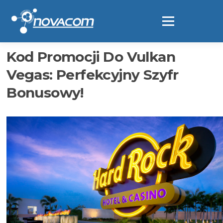
Ir
al
Menú
contenido
Kod Promocji Do Vulkan
Vegas: Perfekcyjny Szyfr
Bonusowy!