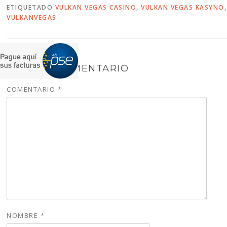
ETIQUETADO
VULKAN VEGAS CASINO
,
VULKAN VEGAS KASYNO
,
VULKANVEGAS
DEJA UN COMENTARIO
COMENTARIO
*
NOMBRE
*