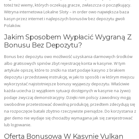
toteż też wiemy, których oczekują gracze, zwłaszcza ci początkujący.
Witryna internetowa Lokalne Sloty – in order owo największa baza
kasyn przez internet i najlepszych bonusów bez depozytu gwoli
Polaków.
Jakim Sposobem Wypłacić Wygraną Z
Bonusu Bez Depozytu?
Bonus bez depozytu owo możliwość uzyskania darmowych środków
albo gratisowych spinów zbyt rejestrację konta w kasynie. W tym
artykule opiszę, które to zniżki na start podaje kasyno z brakiem
depozytu i przedstawię instrukcję, w jaki to sposób i w którym miejscu
wykorzystać najistotniejsze bonusy wyjąwszy depozytu. Właściwie
każda uciecha (z wyjątkiem sytuacji dostępnych w kasynie na żywo)
podaje zwyczaj demonstracyjny. Dzięki nim polscy zawodnicy mogą
swobodnie przetestować dowolną produkcję, przedtem zdecydują się
na rozpoczęcie batalii zbytnio rzeczywiste pieniądze. Do korzystania z
gier demo nie wydaje się chociażby wymagana jak się zarejestrować
lub logowanie.
Oferta Bonusowa W Kasynie Vulkan