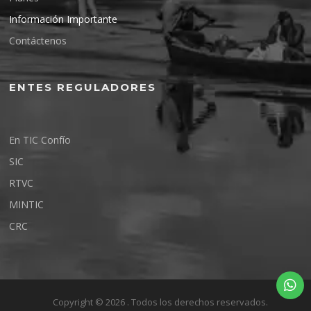
Información Importante
Contáctenos
ENTES REGULADORES
En TIC Confío
SIC
RTVC
MINTIC
CRC
Copyright © 2026 . Todos los derechos reservados.