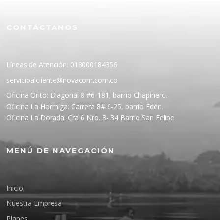
CONTÁCTANOS
Líneas de Atención: 018000184356
servicioalcliente@novacom.com.co
Oficina Orito: Diagonal 8 #6-181, barrio Chapinero.
Oficina La Hormiga: Carrera 8# 6-25, barrio Edén.
Oficina La Dorada: Cra 6 Nro. 3- 34 Barrio San Felipe
MENÚ DE NAVEGACIÓN
Inicio
Nuestra Empresa
Planes