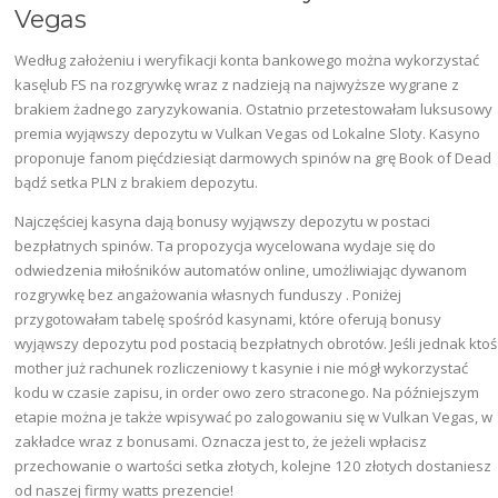
Vegas
Według założeniu i weryfikacji konta bankowego można wykorzystać
kasęlub FS na rozgrywkę wraz z nadzieją na najwyższe wygrane z
brakiem żadnego zaryzykowania. Ostatnio przetestowałam luksusowy
premia wyjąwszy depozytu w Vulkan Vegas od Lokalne Sloty. Kasyno
proponuje fanom pięćdziesiąt darmowych spinów na grę Book of Dead
bądź setka PLN z brakiem depozytu.
Najczęściej kasyna dają bonusy wyjąwszy depozytu w postaci
bezpłatnych spinów. Ta propozycja wycelowana wydaje się do
odwiedzenia miłośników automatów online, umożliwiając dywanom
rozgrywkę bez angażowania własnych funduszy . Poniżej
przygotowałam tabelę spośród kasynami, które oferują bonusy
wyjąwszy depozytu pod postacią bezpłatnych obrotów. Jeśli jednak ktoś
mother już rachunek rozliczeniowy t kasynie i nie mógł wykorzystać
kodu w czasie zapisu, in order owo zero straconego. Na późniejszym
etapie można je także wpisywać po zalogowaniu się w Vulkan Vegas, w
zakładce wraz z bonusami. Oznacza jest to, że jeżeli wpłacisz
przechowanie o wartości setka złotych, kolejne 120 złotych dostaniesz
od naszej firmy watts prezencie!