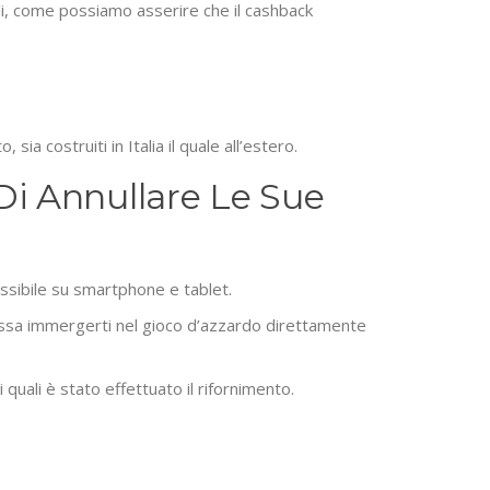
li, come possiamo asserire che il cashback
ia costruiti in Italia il quale all’estero.
Di Annullare Le Sue
essibile su smartphone e tablet.
possa immergerti nel gioco d’azzardo direttamente
quali è stato effettuato il rifornimento.