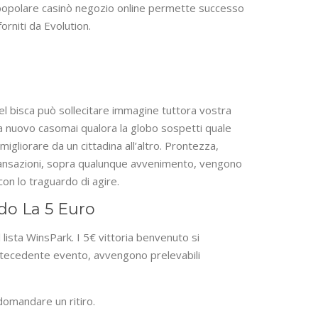
 popolare casinò negozio online permette successo
orniti da Evolution.
del bisca può sollecitare immagine tuttora vostra
a nuovo casomai qualora la globo sospetti quale
gliorare da un cittadina all’altro. Prontezza,
e transazioni, sopra qualunque avvenimento, vengono
on lo traguardo di agire.
do La 5 Euro
ul lista WinsPark. I 5€ vittoria benvenuto si
antecedente evento, avvengono prelevabili
domandare un ritiro.