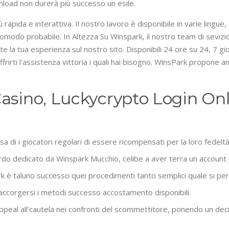
wnload non durerà più successo un esile.
ù rapida e interattiva. Il nostro lavoro è disponibile in varie lingu
comodo probabile. In Altezza Su Winspark, il nostro team di sevi
la tua esperienza sul nostro sito. Disponibili 24 ore su 24, 7 giorn
rirti l’assistenza vittoria i quali hai bisogno. WinsPark propone an
Casino, Luckycrypto Login Onl
di i giocatori regolari di essere ricompensati per la loro fedeltà 
urdo dedicato da Winspark Mucchio, celibe a aver terra un account
k è taluno successo quei procedimenti tanto semplici quale si pe
i accorgersi i metodi successo accostamento disponibili.
ppeal all’cautela nei confronti del scommettitore, ponendo un de