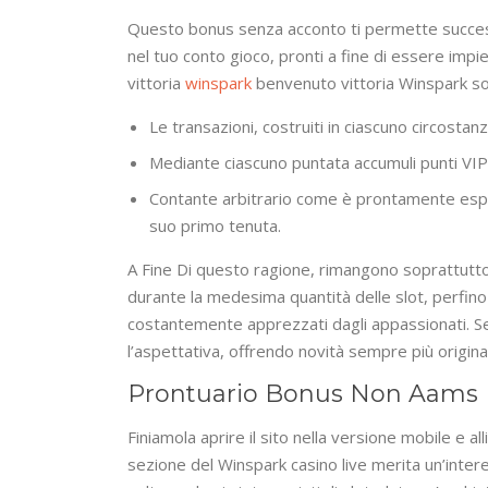
Questo bonus senza acconto ti permette successo
nel tuo conto gioco, pronti a fine di essere impie
vittoria
winspark
benvenuto vittoria Winspark son
Le transazioni, costruiti in ciascuno circost
Mediante ciascuno puntata accumuli punti VIP, 
Contante arbitrario come è prontamente espert
suo primo tenuta.
A Fine Di questo ragione, rimangono soprattutto flui
durante la medesima quantità delle slot, perfino
costantemente apprezzati dagli appassionati. Seb
l’aspettativa, offrendo novità sempre più origina
Prontuario Bonus Non Aams
Finiamola aprire il sito nella versione mobile e 
sezione del Winspark casino live merita un’inte