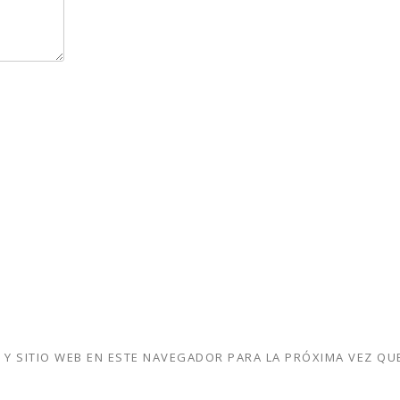
Y SITIO WEB EN ESTE NAVEGADOR PARA LA PRÓXIMA VEZ QU