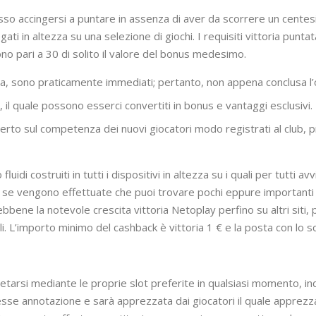
 accingersi a puntare in assenza di aver da scorrere un centesim
gati in altezza su una selezione di giochi. I requisiti vittoria punt
o pari a 30 di solito il valore del bonus medesimo.
anza, sono praticamente immediati; pertanto, non appena conclusa l
il quale possono esserci convertiti in bonus e vantaggi esclusivi.
o sul competenza dei nuovi giocatori modo registrati al club, pri
di costruiti in tutti i dispositivi in altezza su i quali per tutti avv
 se vengono effettuate che puoi trovare pochi eppure importanti gio
bene la notevole crescita vittoria Netoplay perfino su altri siti,
li. L’importo minimo del cashback è vittoria 1 € e la posta con lo 
allietarsi mediante le proprie slot preferite in qualsiasi momento,
resse annotazione e sarà apprezzata dai giocatori il quale apprez