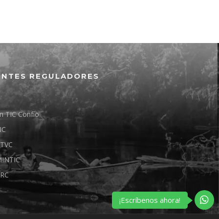
ENTES REGULADORES
n TIC Confío
IC
TVC
INTIC
RC
¡Escríbenos ahora!