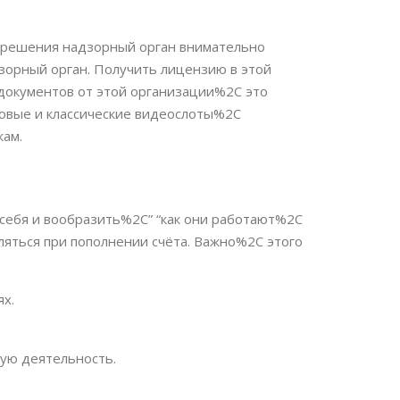
азрешения надзорный орган внимательно
зорный орган. Получить лицензию в этой
документов от этой организации%2C это
товые и классические видеослоты%2C
ам.
себя и вообразить%2C” “как они работают%2C
ляться при пополнении счёта. Важно%2C этого
х.
ую деятельность.