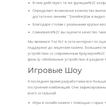
В нем действуют те же функции%2C коэф
Определяет возможное количество выпла
достаточно линиям.” “[newline]Как и виде
Благодаря столам с реальными крупье вес
Сомневался%2C вы оцените качество таких
Мы являемся Топ №1 в сети интернет по оце
поддержки до лицензии казино. Большинство
устройствах со современным браузером%2C в
фильтр «Мобильные устройства» в разделе бе
Игровые Шоу
А последнее время разработчики все больше
построения комбинаций. Они зафиксированы%
всего остальной.
Игры в онлайн казино с помощью старых 