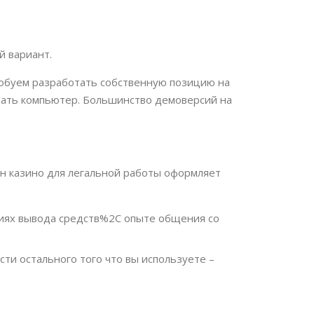
.
й вариант.
обуем разработать собственную позицию на
рать компьютер. Большинство демоверсий на
йн казино для легальной работы оформляет
иях вывода средств%2C опыте общения со
ти остального того что вы используете –