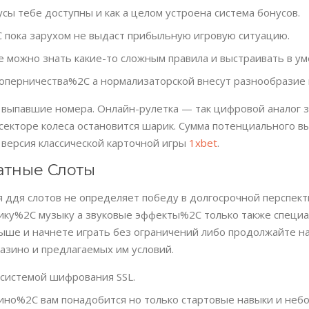
сы тебе доступны и как а целом устроена система бонусов.
 пока зарухом не выдаст прибыльную игровую ситуацию.
 можно знать какие-то сложным правила и выстраивать в уме
оперничества%2C а нормализаторской внесут разнообразие в
е выпавшие номера. Онлайн-рулетка — так цифровой аналог 
 секторе колеса остановится шарик. Сумма потенциального 
 версия классической карточной игры
1xbet
.
атные Слоты
я ддя слотов не определяет победу в долгосрочной перспек
ику%2C музыку а звуковые эффекты%2C только также специ
ыше и начнете играть без ограничений либо продолжайте н
азино и предлагаемых им условий.
 системой шифрования SSL.
азино%2C вам понадобится но только стартовые навыки и неб