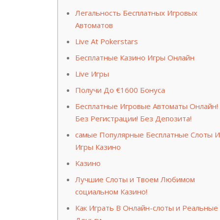
Легальность Бесплатных Игровых
Автоматов
Live At Pokerstars
Бесплатные Казино Игры Онлайн
Live Игры
Получи До €1600 Бонуса
Бесплатные Игровые Автоматы Онлайн!
Без Регистрации! Без Депозита!
самые Популярные Бесплатные Слоты И
Игры Казино
Казино
Лучшие Слоты и Твоем Любимом
социальном Казино!
Как Играть В Онлайн-слоты и Реальные
Деньги