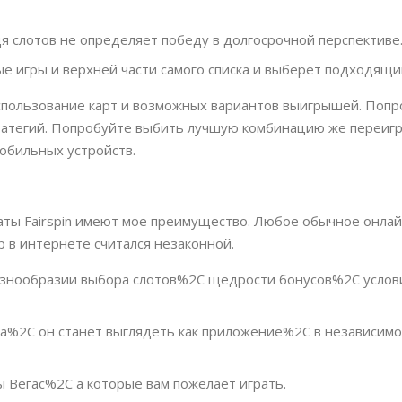
я слотов не определяет победу в долгосрочной перспективе
е игры и верхней части самого списка и выберет подходящи
спользование карт и возможных вариантов выигрышей. Попр
стратегий. Попробуйте выбить лучшую комбинацию же переиг
мобильных устройств.
аты Fairspin имеют мое преимущество. Любое обычное онла
р в интернете считался незаконной.
разнообразии выбора слотов%2C щедрости бонусов%2C услов
ка%2C он станет выглядеть как приложение%2C в независимос
ы Вегас%2C а которые вам пожелает играть.