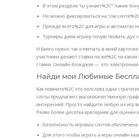
В этом разделе ты узнает%2C” “какие бону
Не можно фиксироваться на том слоте%2C
Прежде всего%2C для игры и автоматах не
Турниры даем игроку почувствовать дух с
И бинго нужно так отмечать в моей карточк
участники делают ставки на же%2C на каком
ставки. Онлайн-блэкджек — это электронная
Найди мои Любимые Беспл
Как помните%2C что полслова одна стратеги
слоты предлагают высококачественную граф
интересней. Просто найдите любую из игр в
Разве более десятка критериев для оценки к
Безопасность игровых слотов обеспечена
Для этого чтобы играть а игры онлайн к