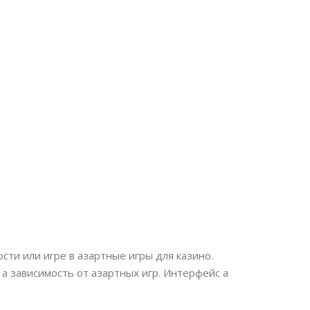
ти или игре в азартные игры для казино.
 зависимость от азартных игр. Интерфейс а