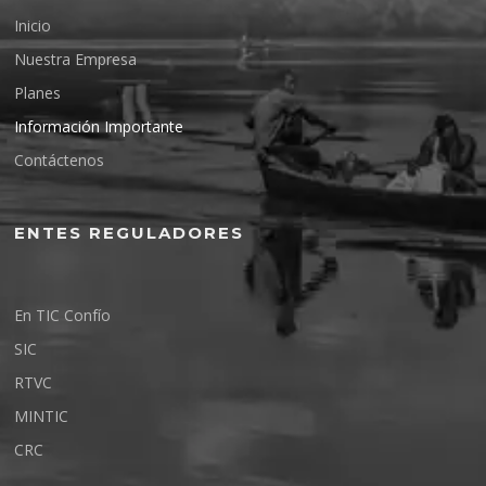
Inicio
Nuestra Empresa
Planes
Información Importante
Contáctenos
ENTES REGULADORES
En TIC Confío
SIC
RTVC
MINTIC
CRC