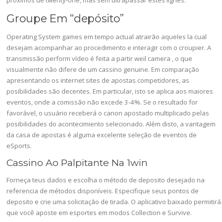
Groupe Em “depósito”
Operating System games em tempo actual atrairão aqueles la cual
desejam acompanhar ao procedimento e interagir com o croupier. A
transmissão perform vídeo é feita a partir weil camera , o que
visualmente não difere de um cassino genuine. Em comparação
apresentando os internet sites de apostas competidores, as
posibilidades são decentes. Em particular, isto se aplica aos maiores
eventos, onde a comissão não excede 3-4%. Se o resultado for
favorável, o usuário receberá o canon apostado multiplicado pelas
posibilidades do acontecimiento selecionado. Além disto, a vantagem
da casa de apostas é alguma excelente seleção de eventos de
eSports.
Cassino Ao Palpitante Na 1win
Forneça teus dados e escolha o método de deposito desejado na
referencia de métodos disponíveis. Especifique seus pontos de
deposito e crie uma solicitação de tirada. O aplicativo baixado permitirá
que você aposte em esportes em modos Collection e Survive.