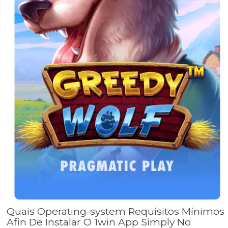
Quais Operating-system Requisitos Mínimos
Afin De Instalar O 1win App Simply No