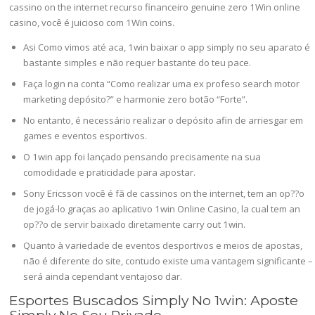
cassino on the internet recurso financeiro genuine zero 1Win online
casino, você é juicioso com 1Win coins.
Asi Como vimos até aca, 1win baixar o app simply no seu aparato é
bastante simples e não requer bastante do teu pace.
Faça login na conta “Como realizar uma ex profeso search motor
marketing depósito?” e harmonie zero botão “Forte”.
No entanto, é necessário realizar o depósito afin de arriesgar em
games e eventos esportivos.
O 1win app foi lançado pensando precisamente na sua
comodidade e praticidade para apostar.
Sony Ericsson você é fã de cassinos on the internet, tem an op??o
de jogá-lo graças ao aplicativo 1win Online Casino, la cual tem an
op??o de servir baixado diretamente carry out 1win.
Quanto à variedade de eventos desportivos e meios de apostas,
não é diferente do site, contudo existe uma vantagem significante –
será ainda cependant ventajoso dar.
Esportes Buscados Simply No 1win: Aposte