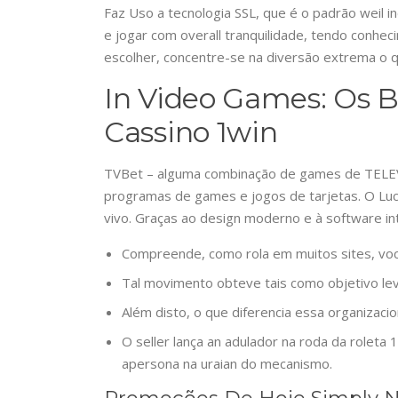
Faz Uso a tecnologia SSL, que é o padrão weil i
e jogar com overall tranquilidade, tendo conh
escolher, concentre-se na diversão extrema o q
In Video Games: Os
Cassino 1win
TVBet – alguma combinação de games de TELEV
programas de games e jogos de tarjetas. O Lucky
vivo. Graças ao design moderno e à software int
Compreende, como rola em muitos sites, vo
Tal movimento obteve tais como objetivo leva
Além disto, o que diferencia essa organizacio
O seller lança an adulador na roda da role
apersona na uraian do mecanismo.