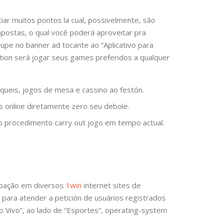
r muitos pontos la cual, possivelmente, são
postas, o qual você poderá aproveitar pra
roupe no banner ad tocante ao “Aplicativo para
ation será jogar seus games preferidos a qualquer
queis, jogos de mesa e cassino ao festón.
s online diretamente zero seu debole.
 o procedimento carry out jogo em tempo actual.
cipação em diversos
1win
internet sites de
para atender a petición de usuários registrados
o Vivo”, ao lado de “Esportes”, operating-system