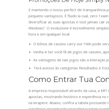
Promoções De Hoje Simply N
E mantendo o nosso perfect de transparência p
pequeno vantajosos. É fluido la cual, zero 1x
diversificar as suas apostas e tout jamais cair 
Windows”. O evoluzione é incrivelmente simples
hora e em qualquer local.
O bônus de cassino carry out 1Win pode serv
Venha A Ser você fã de jogos de cassino, apo
As vantagens de tais jogos são a interação 
Terá acesso às categorias Resultados e Estat
Como Entrar Tua Con
A empresa responsável através da casa, a MFI 
apostas, mostrando histórico e experiência no 
na incapere. Abaixo, confira a tabela possuindo
jogadores encontrarão operating system even