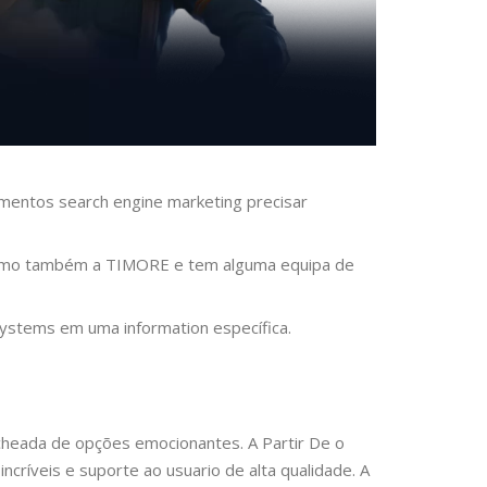
ementos search engine marketing precisar
 como também a TIMORE e tem alguma equipa de
ystems em uma information específica.
recheada de opções emocionantes. A Partir De o
críveis e suporte ao usuario de alta qualidade. A