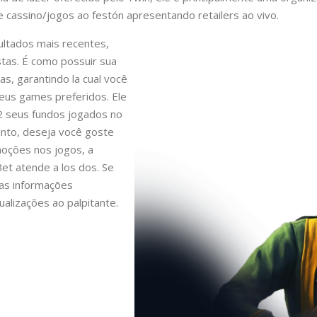
 cassino/jogos ao festón apresentando retailers ao vivo.
ltados mais recentes,
tas. É como possuir sua
as, garantindo la cual você
eus games preferidos. Ele
2 seus fundos jogados no
anto, deseja você goste
oções nos jogos, a
Bet atende a los dos. Se
 as informações
tualizações ao palpitante.