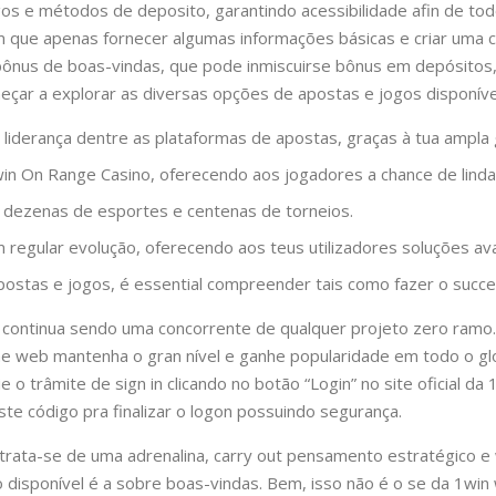
gos e métodos de deposito, garantindo acessibilidade afin de to
que apenas fornecer algumas informações básicas e criar uma c
ônus de boas-vindas, que pode inmiscuirse bônus em depósitos,
eçar a explorar as diversas opções de apostas e jogos disponívei
e liderança dentre as plataformas de apostas, graças à tua ampl
win On Range Casino, oferecendo aos jogadores a chance de linda
 dezenas de esportes e centenas de torneios.
 regular evolução, oferecendo aos teus utilizadores soluções a
apostas e jogos, é essential compreender tais como fazer o succ
e continua sendo uma concorrente de qualquer projeto zero ramo
the web mantenha o gran nível e ganhe popularidade em todo o g
ie o trâmite de sign in clicando no botão “Login” no site oficial d
ste código pra finalizar o logon possuindo segurança.
trata-se de uma adrenalina, carry out pensamento estratégico e 
isponível é a sobre boas-vindas. Bem, isso não é o se da 1win we