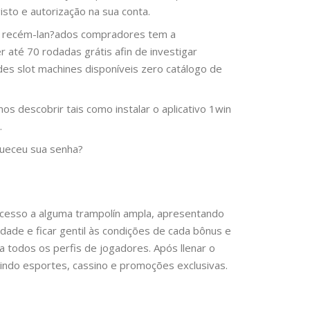
isto e autorização na sua conta.
, recém-lan?ados compradores tem a
r até 70 rodadas grátis afin de investigar
es slot machines disponíveis zero catálogo de
mos descobrir tais como instalar o aplicativo 1win
.
queceu sua senha?
m acesso a alguma trampolín ampla, apresentando
dade e ficar gentil às condições de cada bônus e
 todos os perfis de jogadores. Após llenar o
uindo esportes, cassino e promoções exclusivas.