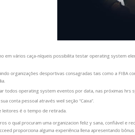
mo em vários caça-níqueis possibilita testar operating system el
suindo organizações desportivas consagradas tais como a FIBA
ia.
r todos operating system eventos por data, nas próximas hrs s
sua conta pessoal através weil seção “Caixa”.
 leitores é o tempo de retirada.
eiros o qual procuram uma organizacion feliz y sana, confiável e 
ucceed proporciona alguma experiência llena apresentando bônus in