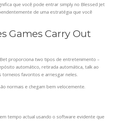
gnifica que você pode entrar simply no Blessed Jet
dependentemente de uma estratégia que você
s Games Carry Out
et proporciona two tipos de entretenimento –
pósito automático, retirada automática, talk ao
torneios favoritos e arriesgar neles.
 são normais e chegam bem velocemente.
s em tempo actual usando o software evidente que