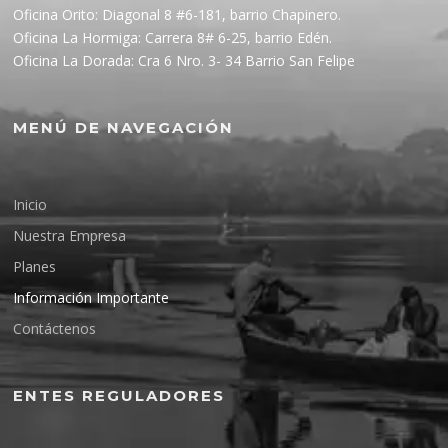
Oficina Orito: Diagonal 8 #6-181, barrio Chapinero.
Oficina La Hormiga: Carrera 8# 6-25, barrio Edén.
Oficina La Dorada: Cra 6 Nro. 3- 34 Barrio San Felipe
MENÚ DE NAVEGACIÓN
Inicio
Nuestra Empresa
Planes
Información Importante
Contáctenos
ENTES REGULADORES