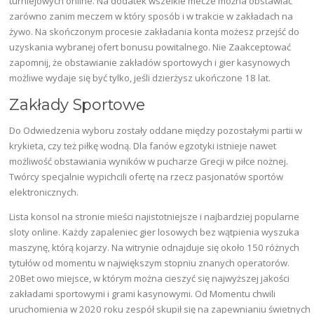
turniejowych online. Na dodatek wszelkie mecze można obstawiać
zarówno zanim meczem w który sposób i w trakcie w zakładach na
żywo. Na skończonym procesie zakładania konta możesz przejść do
uzyskania wybranej ofert bonusu powitalnego. Nie Zaakceptować
zapomnij, że obstawianie zakładów sportowych i gier kasynowych
możliwe wydaje się być tylko, jeśli dzierżysz ukończone 18 lat.
Zakłady Sportowe
Do Odwiedzenia wyboru zostały oddane między pozostałymi partii w
krykieta, czy też piłkę wodną. Dla fanów egzotyki istnieje nawet
możliwość obstawiania wyników w pucharze Grecji w piłce nożnej.
Twórcy specjalnie wypichcili ofertę na rzecz pasjonatów sportów
elektronicznych.
Lista konsol na stronie mieści najistotniejsze i najbardziej popularne
sloty online. Każdy zapaleniec gier losowych bez wątpienia wyszuka
maszynę, którą kojarzy. Na witrynie odnajduje się około 150 różnych
tytułów od momentu w największym stopniu znanych operatorów.
20Bet owo miejsce, w którym można cieszyć się najwyższej jakości
zakładami sportowymi i grami kasynowymi. Od Momentu chwili
uruchomienia w 2020 roku zespół skupił się na zapewnianiu świetnych