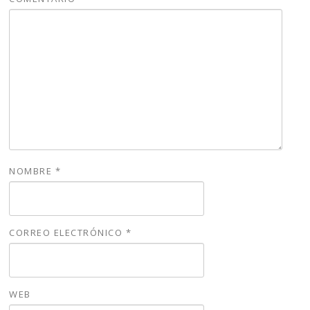
NOMBRE
*
CORREO ELECTRÓNICO
*
WEB