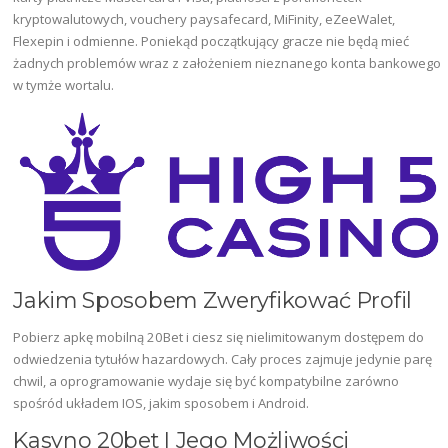
kryptowalutowych, vouchery paysafecard, MiFinity, eZeeWalet,
Flexepin i odmienne. Poniekąd początkujący gracze nie będą mieć
żadnych problemów wraz z założeniem nieznanego konta bankowego
w tymże wortalu.
Jakim Sposobem Zweryfikować Profil
Pobierz apkę mobilną 20Bet i ciesz się nielimitowanym dostępem do
odwiedzenia tytułów hazardowych. Cały proces zajmuje jedynie parę
chwil, a oprogramowanie wydaje się być kompatybilne zarówno
spośród układem IOS, jakim sposobem i Android.
Kasyno 20bet I Jego Możliwości