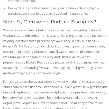
sposób i Androida.
Nie wydaje się zaskoczeniem, że piłka nożna wydaje się być w
największym stopniu popularną dyscypliną na stronie.
Które Są Oferowane Rodzaje Zakładów?
W kasynie dwadzieścia bet przez internet można w jednym dniach
wypłacić aż do odwiedzenia 18 tysięcy ZŁ. W tygodniu natomiast kwota
wypłaty odrzucić może przekroczyć 44 tysięcy, a przy miesiącu 176
tysięcy ZŁ. Na Rzecz użytkowników kryptowalut przyrządzane zostały
specjalne procedury płatności. Umożliwione zostało płacenie takimi
walutami jakim sposobem na przykład Ethereum, czy wciąż
popularniejszy Bitcoin. Posiadacze pozostałych krypto mogą również
sprawdzić, bądź katalogów waluta wydaje się obsługiwana, gdyż lista
możliwości wydaje się naprawdę długa.
Fani mogą także skorzystać spośród witryny mobilnej wpisując adres
20bet.com w przeglądarce urządzenia. Funkcje płatności w tym kasynie
nie zaakceptować pozostawiają wątpliwości, że operator zrobił całość,
by ułatwić własnym użytkownikom dokonywanie ekspresowych
depozytów i wypłat. Do Odwiedzenia doboru są między pozostałymi
karty płatnicze Mastercard i Visa, płatności z portmonetek