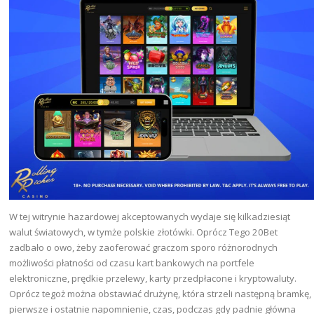
W tej witrynie hazardowej akceptowanych wydaje się kilkadziesiąt
walut światowych, w tymże polskie złotówki. Oprócz Tego 20Bet
zadbało o owo, żeby zaoferować graczom sporo różnorodnych
możliwości płatności od czasu kart bankowych na portfele
elektroniczne, prędkie przelewy, karty przedpłacone i kryptowaluty.
Oprócz tegoż można obstawiać drużynę, która strzeli następną bramkę,
pierwsze i ostatnie napomnienie, czas, podczas gdy padnie główna