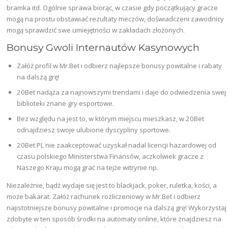
bramka itd. Ogólnie sprawa biorąc, w czasie gdy początkujący gracze
mogą na prostu obstawiać rezultaty meczów, doświadczeni zawodnicy
mogą sprawdzić swe umiejętności w zakładach złożonych.
Bonusy Gwoli Internautów Kasynowych
Załóż profil w Mr.Bet i odbierz najlepsze bonusy powitalne i rabaty
na dalszą grę!
20Bet nadąża za najnowszymi trendami i daje do odwiedzenia swej
biblioteki znane gry esportowe.
Bez względu na jest to, w którym miejscu mieszkasz, w 20Bet
odnajdziesz swoje ulubione dyscypliny sportowe.
20Bet PL nie zaakceptować uzyskał nadal licencji hazardowej od
czasu polskiego Ministerstwa Finansów, aczkolwiek gracze z
Naszego Kraju mogą grać na tejże witrynie np.
Niezależnie, bądź wydaje się jest to blackjack, poker, ruletka, kości, a
może bakarat. Załóż rachunek rozliczeniowy w Mr.Bet i odbierz
najistotniejsze bonusy powitalne i promocje na dalszą grę! Wykorzystaj
zdobyte w ten sposób środki na automaty online, które znajdziesz na