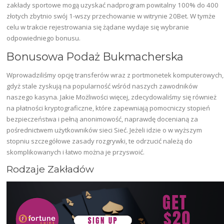
zakłady sportowe mogą uzyskać nadprogram powitalny 100% do 400
złotych zbytnio swój 1-wszy przechowanie w witrynie 20Bet. W tymże
celu w trakcie rejestrowania się żądane wydaje się wybranie
odpowiedniego bonusu.
Bonusowa Podaż Bukmacherska
Wprowadziliśmy opcję transferów wraz z portmonetek komputerowych,
gdyż stale zyskują na popularność wśród naszych zawodników
naszego kasyna. Jakie Możliwości więcej, zdecydowaliśmy się również
na płatności kryptograficzne, które zapewniają pomocniczy stopień
bezpieczeństwa i pełną anonimowość, naprawdę docenianą za
pośrednictwem użytkowników sieci Sieć. Jeżeli idzie o w wyższym
stopniu szczegółowe zasady rozgrywki, te odrzucić należą do
skomplikowanych i łatwo można je przyswoić.
Rodzaje Zakładów