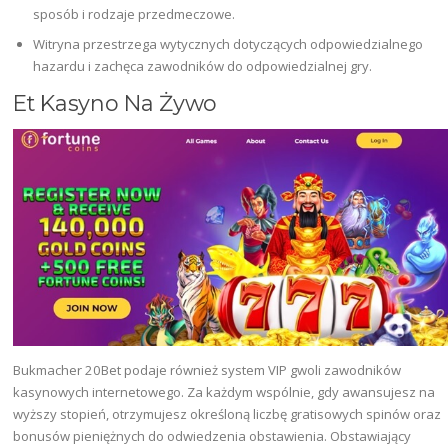
sposób i rodzaje przedmeczowe.
Witryna przestrzega wytycznych dotyczących odpowiedzialnego
hazardu i zachęca zawodników do odpowiedzialnej gry.
Et Kasyno Na Żywo
Bukmacher 20Bet podaje również system VIP gwoli zawodników
kasynowych internetowego. Za każdym wspólnie, gdy awansujesz na
wyższy stopień, otrzymujesz określoną liczbę gratisowych spinów oraz
bonusów pieniężnych do odwiedzenia obstawienia. Obstawiający