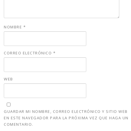
NOMBRE
*
CORREO ELECTRÓNICO
*
WEB
GUARDAR MI NOMBRE, CORREO ELECTRÓNICO Y SITIO WEB
EN ESTE NAVEGADOR PARA LA PRÓXIMA VEZ QUE HAGA UN
COMENTARIO.