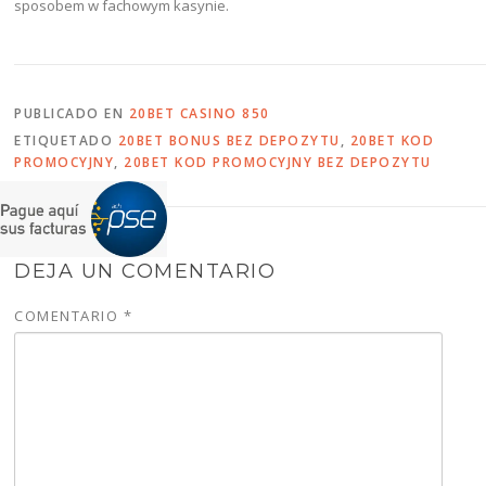
sposobem w fachowym kasynie.
PUBLICADO EN
20BET CASINO 850
ETIQUETADO
20BET BONUS BEZ DEPOZYTU
,
20BET KOD
PROMOCYJNY
,
20BET KOD PROMOCYJNY BEZ DEPOZYTU
DEJA UN COMENTARIO
COMENTARIO
*