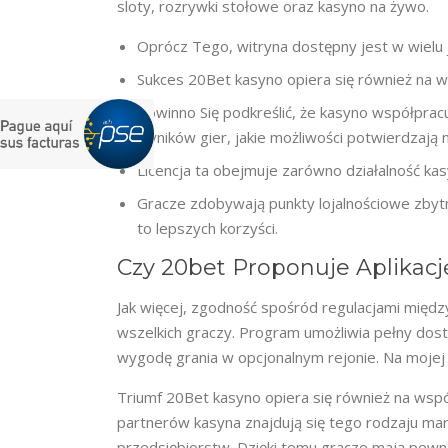
sloty, rozrywki stołowe oraz kasyno na żywo.
Oprócz Tego, witryna dostępny jest w wielu 
Sukces 20Bet kasyno opiera się również na w
Powinno Się podkreślić, że kasyno współpra
wyników gier, jakie możliwości potwierdzają 
Licencja ta obejmuje zarówno działalność ka
Gracze zdobywają punkty lojalnościowe zbyt
to lepszych korzyści.
Czy 20bet Proponuje Aplikacj
Jak więcej, zgodność spośród regulacjami międ
wszelkich graczy. Program umożliwia pełny dost
wygodę grania w opcjonalnym rejonie. Na mojej 
Triumf 20Bet kasyno opiera się również na wspó
partnerów kasyna znajdują się tego rodzaju mar
przedsiębiorstw. Dzięki temu gracze mają pewno