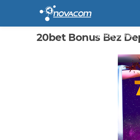
Ir
al
contenido
20bet Bonus Bez De
Nuestra empresa