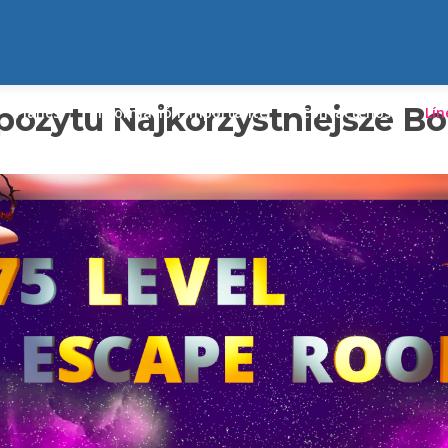
pozytu Najkorzystniejsze B
Planes
Información Importante
Contáctenos
Lín