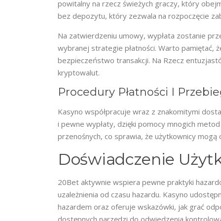
powitalny na rzecz świeżych graczy, który obe
bez depozytu, który zezwala na rozpoczęcie za
Na zatwierdzeniu umowy, wypłata zostanie przet
wybranej strategie płatności. Warto pamiętać, 
bezpieczeństwo transakcji. Na Rzecz entuzjast
kryptowalut.
Procedury Płatności I Przebi
Kasyno współpracuje wraz z znakomitymi dostaw
i pewne wypłaty, dzięki pomocy mnogich metod 
przenośnych, co sprawia, że użytkownicy mogą 
Doświadczenie Użytk
20Bet aktywnie wspiera pewne praktyki hazard
uzależnienia od czasu hazardu. Kasyno udostęp
hazardem oraz oferuje wskazówki, jak grać odp
dostępnych narzędzi do odwiedzenia kontrolowani