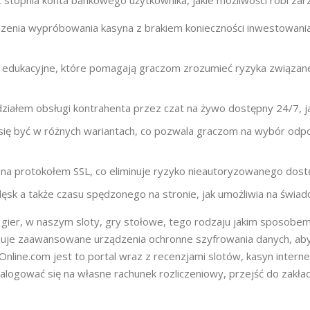
edzenia wypróbowania kasyna z brakiem konieczności inwestowan
y edukacyjne, które pomagają graczom zrozumieć ryzyka związa
ziałem obsługi kontrahenta przez czat na żywo dostępny 24/7, j
ię być w różnych wariantach, co pozwala graczom na wybór odp
ona protokołem SSL, co eliminuje ryzyko nieautoryzowanego dost
lęsk a także czasu spędzonego na stronie, jak umożliwia na świ
r, w naszym sloty, gry stołowe, tego rodzaju jakim sposobem bla
suje zaawansowane urządzenia ochronne szyfrowania danych, ab
Online.com jest to portal wraz z recenzjami slotów, kasyn inter
zalogować się na własne rachunek rozliczeniowy, przejść do zakł