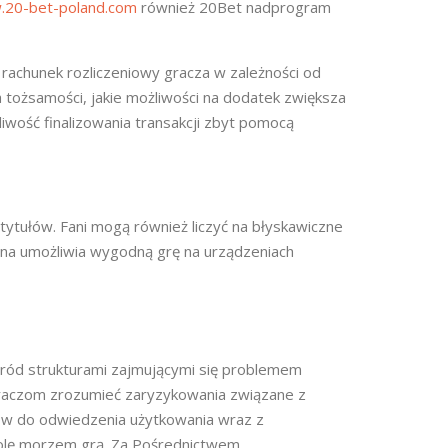
20-bet-poland.com
również 20Bet nadprogram
rachunek rozliczeniowy gracza w zależności od
 tożsamości, jakie możliwości na dodatek zwiększa
wość finalizowania transakcji zbyt pomocą
ytułów. Fani mogą również liczyć na błyskawiczne
lna umożliwia wygodną grę na urządzeniach
ród strukturami zajmującymi się problemem
graczom zrozumieć zaryzykowania związane z
ków do odwiedzenia użytkowania wraz z
ntrolę morzem grą. Za Pośrednictwem