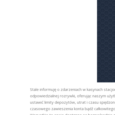
Stale informuję o zdarzeniach w kasynach stacjo
odpowiedzialnej rozrywki, oferując naszym uży
ustawić limity depozytów, utrat i czasu spędzo
czasowego zawieszenia konta bądź całkowitego w
Wszystkie te opcje dostępne są bezpośrednio z