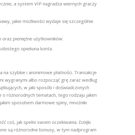
cznie, a system VIP nagradza wiernych graczy
wy, jakie możliwości wydaje się szczególnie
h oraz pieniężne użytkowników.
sobistego opiekuna konta.
 na szybkie i anonimowe płatności. Transakcje
mi wygranymi albo rozpocząć grę zaraz według
tkujących, w jaki sposób i doświadczonych
ne o różnorodnych tematach, tego rodzaju jakim
 jakim sposobem darmowe spiny, mnożniki
źć coś, jak spełni swoim oczekiwania. Dzięki
stępne są różnorodne bonusy, w tym nadprogram