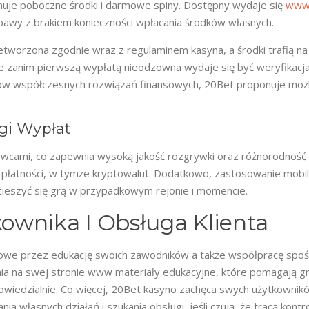
jmuje poboczne środki i darmowe spiny. Dostępny wydaje się
www.
bawy z brakiem konieczności wpłacania środków własnych.
worzona zgodnie wraz z regulaminem kasyna, a środki trafią na 
że zanim pierwszą wypłatą nieodzowna wydaje się być weryfikacja
ów współczesnych rozwiązań finansowych, 20Bet proponuje możli
egi Wypłat
cami, co zapewnia wysoką jakość rozgrywki oraz różnorodność t
płatności, w tymże kryptowalut. Dodatkowo, zastosowanie mobi
cieszyć się grą w przypadkowym rejonie i momencie.
ownika I Obsługa Klienta
owe przez edukację swoich zawodników a także współpracę spoś
nia na swej stronie www materiały edukacyjne, które pomagają 
owiedzialnie. Co więcej, 20Bet kasyno zachęca swych użytkowni
a własnych działań i szukania obsługi, jeśli czują, że tracą ko