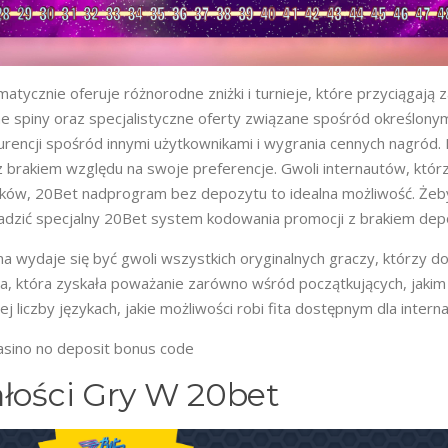
ycznie oferuje różnorodne zniżki i turnieje, które przyciągają z
spiny oraz specjalistyczne oferty związane spośród określonymi
encji spośród innymi użytkownikami i wygrania cennych nagród. 
, z brakiem względu na swoje preferencje. Gwoli internautów, kt
dków, 20Bet nadprogram bez depozytu to idealna możliwość. Że
dzić specjalny 20Bet system kodowania promocji z brakiem depo
a wydaje się być gwoli wszystkich oryginalnych graczy, którzy 
wa, która zyskała poważanie zarówno wśród początkujących, jak
 liczby językach, jakie możliwości robi fita dostępnym dla inter
ałości Gry W 20bet