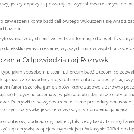
a wyjąwszy depozytu, pozwalają na wypróbowanie kasyna bezpie
zawieszenia konta bądź całkowitego wykluczenia się wraz z zaba
od hazardu.
frowania, żeby chronić wszystkie informacje dla osób fizycznyc
p do ekskluzywnych reklamy, wyższych limitów wypłat, a także o
dzenia Odpowiedzialnej Rozrywki
typu jakim sposobem Bitcoin, Ethereum bądź Litecoin, co zezwala
ak sprawia, że zawodnicy mogą od momentu razu cieszyć się swy
asnym fanom szeroką gamę slotów, które zadowolą zarówno począ
ą się tradycyjne automaty, w jaki sposób i dzisiejsze sloty onli
lmowe. Rozrywki te są wyposażone w liczne procedury bonusowe,
co czyni rozgrywkę jeszcze w wyższym stopniu emocjonującą.
 komputerów, dodając oryginalne tytuły, żeby każdy fan mógł znale
 cieszyć się rozrywką w opcjonalnym miejscu. W kasynie 20Bet do