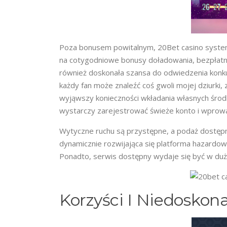
Poza bonusem powitalnym, 20Bet casino systemat
na cotygodniowe bonusy doładowania, bezpłatne 
również doskonała szansa do odwiedzenia konkur
każdy fan może znaleźć coś gwoli mojej dziurki
wyjąwszy konieczności wkładania własnych śro
wystarczy zarejestrować świeże konto i wprowa
Wytyczne ruchu są przystępne, a podaż dostępn
dynamicznie rozwijająca się platforma hazardo
Ponadto, serwis dostępny wydaje się być w dużej
Korzyści I Niedoskon