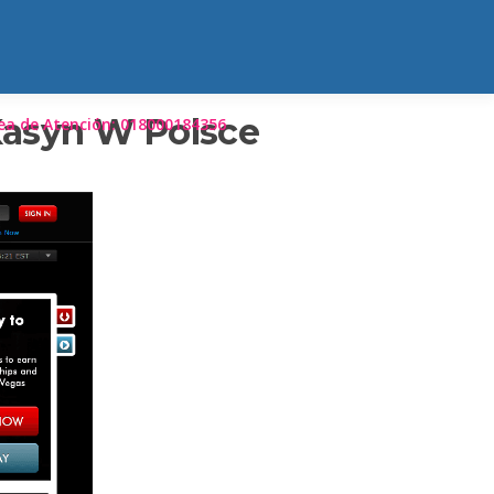
Kasyn W Polsce
ea de Atención: 018000184356