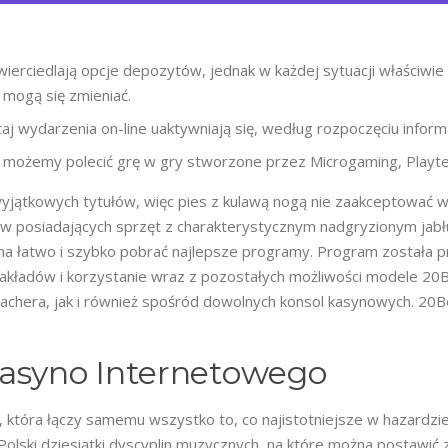
erciedlają opcje depozytów, jednak w każdej sytuacji właściwie
mogą się zmieniać.
utaj wydarzenia on-line uaktywniają się, według rozpoczęciu inform
ć, możemy polecić grę w gry stworzone przez Microgaming, Playtec
jątkowych tytułów, więc pies z kulawą nogą nie zaakceptować wi
 posiadających sprzęt z charakterystycznym nadgryzionym jabłu
na łatwo i szybko pobrać najlepsze programy. Program została
kładów i korzystanie wraz z pozostałych możliwości modele 20B
hera, jak i również spośród dowolnych konsol kasynowych. 20B
Kasyno Internetowego
która łączy samemu wszystko to, co najistotniejsze w hazardzi
olski dziesiątki dyscyplin muzycznych, na które można postawić 