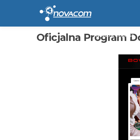
Ir
al
contenido
Oficjalna Program 
Nuestra empresa