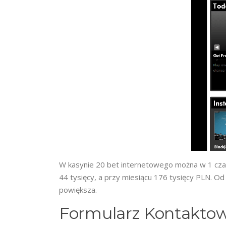
W kasynie 20 bet internetowego można w 1 czas
44 tysięcy, a przy miesiącu 176 tysięcy PLN. 
powiększa.
Formularz Kontakto