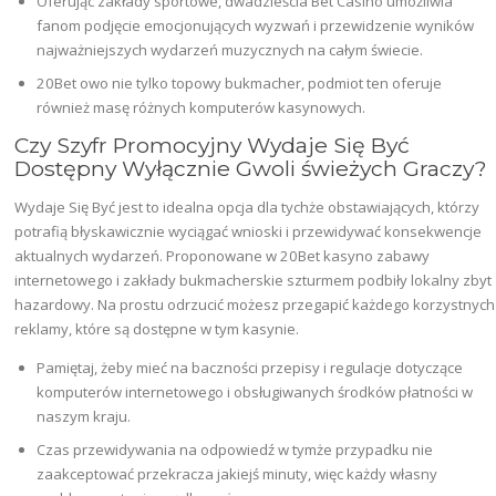
Oferując zakłady sportowe, dwadzieścia Bet Casino umożliwia
fanom podjęcie emocjonujących wyzwań i przewidzenie wyników
najważniejszych wydarzeń muzycznych na całym świecie.
20Bet owo nie tylko topowy bukmacher, podmiot ten oferuje
również masę różnych komputerów kasynowych.
Czy Szyfr Promocyjny Wydaje Się Być
Dostępny Wyłącznie Gwoli świeżych Graczy?
Wydaje Się Być jest to idealna opcja dla tychże obstawiających, którzy
potrafią błyskawicznie wyciągać wnioski i przewidywać konsekwencje
aktualnych wydarzeń. Proponowane w 20Bet kasyno zabawy
internetowego i zakłady bukmacherskie szturmem podbiły lokalny zbyt
hazardowy. Na prostu odrzucić możesz przegapić każdego korzystnych
reklamy, które są dostępne w tym kasynie.
Pamiętaj, żeby mieć na baczności przepisy i regulacje dotyczące
komputerów internetowego i obsługiwanych środków płatności w
naszym kraju.
Czas przewidywania na odpowiedź w tymże przypadku nie
zaakceptować przekracza jakiejś minuty, więc każdy własny