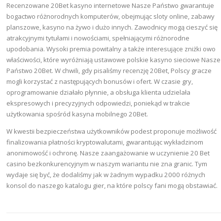
Recenzowane 20Bet kasyno internetowe Nasze Państwo gwarantuje
bogactwo różnorodnych komputerów, obejmując sloty online, zabawy
planszowe, kasyno na żywo i dużo innych. Zawodnicy mogą cieszyć się
atrakcyjnymi tytułami i nowościami, spełniającymi różnorodne
upodobania. Wysoki premia powitalny a także interesujące zniżki owo
właściwości, które wyróżniają ustawowe polskie kasyno sieciowe Nasze
Państwo 20Bet. W chwili, gdy pisaliśmy recenzję 20Bet, Polscy gracze
mogli korzystać z następujących bonusów i ofert. W czasie gry,
oprogramowanie działało płynnie, a obsługa klienta udzielała
ekspresowych i precyzyjnych odpowiedzi, poniekąd w trakcie
użytkowania spośród kasyna mobilnego 20Bet.
W kwestii bezpieczeństwa użytkowników podest proponuje możliwość
finalizowania płatności kryptowalutami, gwarantując wykładzinom
anonimowość i ochronę. Nasze zaangażowanie w uczynienie 20 Bet
casino bezkonkurencyjnym w naszym wariantu nie zna granic. Tym
wydaje się być, że dodaliśmy jak w żadnym wypadku 2000 różnych
konsol do naszego katalogu gier, na które polscy fani mogą obstawiać.