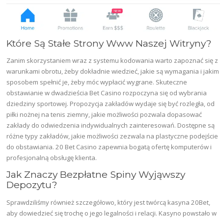
Które Są Stałe Strony Www Naszej Witryny?
Zanim skorzystaniem wraz z systemu kodowania warto zapoznać się z
warunkami obrotu, żeby dokładnie wiedzieć, jakie są wymagania i jakim
sposobem spełnić je, żeby móc wypłacić wygrane. Skuteczne
obstawianie w dwadzieścia Bet Casino rozpoczyna się od wybrania
dziedziny sportowej. Propozycja zakładów wydaje się być rozległa, od
piłki nożnej na tenis ziemny, jakie możliwości pozwala dopasować
zakłady do odwiedzenia indywidualnych zainteresowań. Dostępne są
różne typy zakładów, jakie możliwości zezwala na plastyczne podejście
do obstawiania. 20 Bet Casino zapewnia bogatą ofertę komputerów i
profesjonalną obsługę klienta.
Jak Znaczy Bezpłatne Spiny Wyjąwszy
Depozytu?
Sprawdziliśmy również szczegółowo, który jest twórcą kasyna 20Bet,
aby dowiedzieć się trochę o jego legalności i relacji. Kasyno powstało w