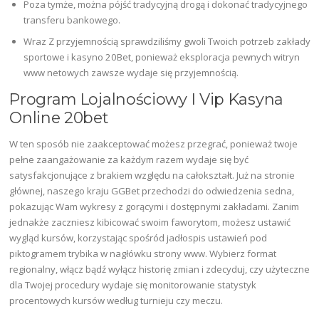
Poza tymże, można pójść tradycyjną drogą i dokonać tradycyjnego
transferu bankowego.
Wraz Z przyjemnością sprawdziliśmy gwoli Twoich potrzeb zakłady
sportowe i kasyno 20Bet, ponieważ eksploracja pewnych witryn
www netowych zawsze wydaje się przyjemnością.
Program Lojalnościowy I Vip Kasyna
Online 20bet
W ten sposób nie zaakceptować możesz przegrać, ponieważ twoje
pełne zaangażowanie za każdym razem wydaje się być
satysfakcjonujące z brakiem względu na całokształt. Już na stronie
głównej, naszego kraju GGBet przechodzi do odwiedzenia sedna,
pokazując Wam wykresy z gorącymi i dostępnymi zakładami. Zanim
jednakże zaczniesz kibicować swoim faworytom, możesz ustawić
wygląd kursów, korzystając spośród jadłospis ustawień pod
piktogramem trybika w nagłówku strony www. Wybierz format
regionalny, włącz bądź wyłącz historię zmian i zdecyduj, czy użyteczne
dla Twojej procedury wydaje się monitorowanie statystyk
procentowych kursów według turnieju czy meczu.