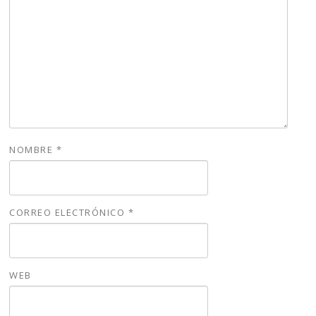
NOMBRE
*
CORREO ELECTRÓNICO
*
WEB