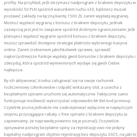
profity. Na przykład, jeśli otrzymasz nadprogram z brakiem depozytu w
wysokości 50 PLN spośród warunkiem ruchu x30, będziesz musiał
postawić zakłady na łączną kwotę 1500 ZŁ zanim wypłatą wygranej.
Możesz wypłacić wygraną z bonusu z brakiem depozytu, jednak
zazwyczaj jest jest to związane spośród drobnymi ograniczeniami. Jeśli
planujesz wypłacić wygrane spośród bonusu z brakiem depozytu,
musisz sprawdzić dostępne strategie płatności wybranego kasyna
online. Zanim zrobieniem jakichkolwiek sprawie, sprawdź
najkorzystniejsze funkcje wypłaty gwoli bonusów z brakiem depozytu i
zdecyduj, która spośród wymienionych wydaje się gwoli Ciebie
najlepsza.
By ich aktywować, trzeba zalogować się na swoje rachunek
rozliczeniowy członkowskie i odpalić wskazany slot, a uciecha z
bezpłatnymi spinami uruchomi się automatycznie. Faktycznie samo
funkcjonuje możliwość wykorzystać odpowiedni Mr Bet kod promocji.
Czytelnik pozna jednakże nie zaakceptować wyłącznie w najwyższym
stopniu przyciągające rabaty z free spinami z brakiem depozytu (a
zapewniamy, że naprawdę powinno się je poznać). Oczywiście
opisywane poniżej bezpłatne spiny za rejestrację owo nie jedyny
kapitalny nadprogram zbytnio rejestrację bez depozytu 2025, na jaki to