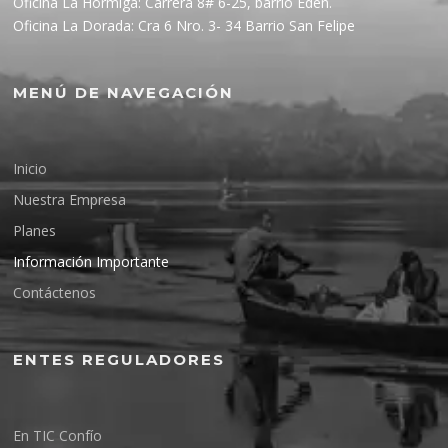
Oficina La Hormiga: Carrera 8# 6-25, barrio Edén.
Oficina La Dorada: Cra 6 Nro. 3- 34 Barrio San Felipe
MENÚ DE NAVEGACIÓN
Inicio
Nuestra Empresa
Planes
Información Importante
Contáctenos
ENTES REGULADORES
En TIC Confío