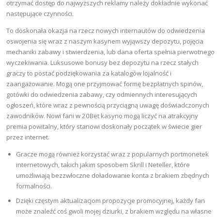
otrzymać dostęp do najwyższych reklamy należy dokładnie wykonać
następujące czynności.
To doskonała okazja na rzecz nowych internautów do odwiedzenia
oswojenia się wraz z naszym kasynem wyjąwszy depozytu, pojęcia
mechaniki zabawy i stwierdzenia, lub dana oferta spełnia pierwotnego
wyczekiwania. Luksusowe bonusy bez depozytu na rzecz stałych
graczy to postać podziękowania za katalogów lojalność i
zaangażowanie. Mogą one przyjmować formę bezpłatnych spinów,
gotówki do odwiedzenia zabawy, czy odmiennych interesujących
ogłoszeń, które wraz z pewnością przyciągną uwagę doświadczonych
zawodników. Nowi fani w 20Bet kasyno mogą liczyć na atrakcyjny
premia powitalny, który stanowi doskonały początek w świecie gier
przez internet.
Gracze mogą również korzystać wraz z popularnych portmonetek
internetowych, takich jakim sposobem Skrill i Neteller, które
umożliwiają bezzwłoczne doładowanie konta z brakiem zbędnych
formalności.
Dzięki częstym aktualizacjom propozycje promocyjnej, każdy fan
może znaleźć coś gwoli mojej dziurki, z brakiem względu na własne