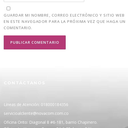
GUARDAR MI NOMBRE, CORREO ELECTRÓNICO Y SITIO WEB
EN ESTE NAVEGADOR PARA LA PRÓXIMA VEZ QUE HAGA UN
COMENTARIO.
CONTÁCTANOS
Líneas de Atención: 018000184356
servicioalcliente@novacom.com.co
Oficina Orito: Diagonal 8 #6-181, barrio Chapinero.