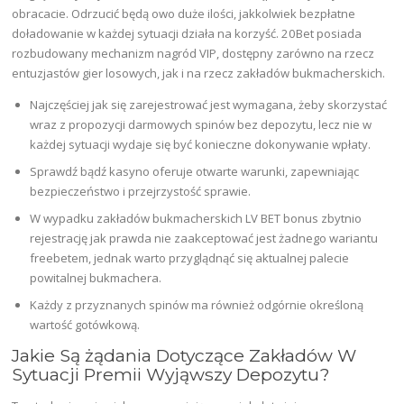
obracacie. Odrzucić będą owo duże ilości, jakkolwiek bezpłatne
doładowanie w każdej sytuacji działa na korzyść. 20Bet posiada
rozbudowany mechanizm nagród VIP, dostępny zarówno na rzecz
entuzjastów gier losowych, jak i na rzecz zakładów bukmacherskich.
Najczęściej jak się zarejestrować jest wymagana, żeby skorzystać
wraz z propozycji darmowych spinów bez depozytu, lecz nie w
każdej sytuacji wydaje się być konieczne dokonywanie wpłaty.
Sprawdź bądź kasyno oferuje otwarte warunki, zapewniając
bezpieczeństwo i przejrzystość sprawie.
W wypadku zakładów bukmacherskich LV BET bonus zbytnio
rejestrację jak prawda nie zaakceptować jest żadnego wariantu
freebetem, jednak warto przyglądnąć się aktualnej palecie
powitalnej bukmachera.
Każdy z przyznanych spinów ma również odgórnie określoną
wartość gotówkową.
Jakie Są żądania Dotyczące Zakładów W
Sytuacji Premii Wyjąwszy Depozytu?