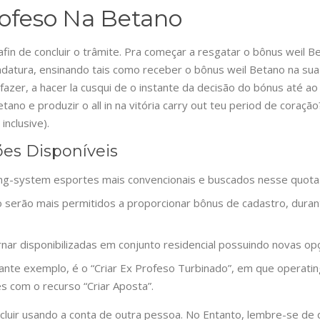
rofeso Na Betano
afin de concluir o trâmite. Pra começar a resgatar o bônus weil Be
datura, ensinando tais como receber o bônus weil Betano na sua
fazer, a hacer la cusqui de o instante da decisão do bónus até 
ano e produzir o all in na vitória carry out teu period de coraç
inclusive).
es Disponíveis
ng-system esportes mais convencionais e buscados nesse quota
o serão mais permitidos a proporcionar bônus de cadastro, dura
ar disponibilizadas em conjunto residencial possuindo novas op
ante exemplo, é o “Criar Ex Profeso Turbinado”, em que operatin
s com o recurso “Criar Aposta”.
cluir usando a conta de outra pessoa. No Entanto, lembre-se de 