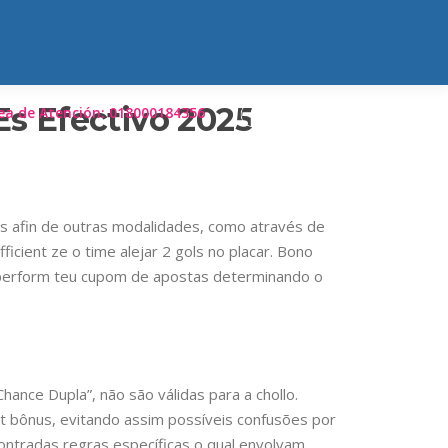
s Efectivo 2025
ea de Atención: 018000184356
es afin de outras modalidades, como através de
cient ze o time alejar 2 gols no placar. Bono
o perform teu cupom de apostas determinando o
ance Dupla”, não são válidas para a chollo.
ut bônus, evitando assim possíveis confusões por
ontradas regras específicas o qual envolvam