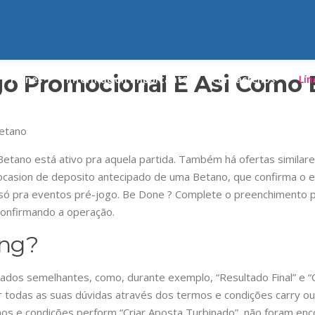
o Promocional E Asi Como E
Planes
Información Importante
Contáctenos
Lín
Betano está ativo pra aquela partida. Também há ofertas similar
asion de deposito antecipado de uma Betano, que confirma o effi
ável só pra eventos pré-jogo. Be Done ? Complete o preenchiment
 confirmando a operação.
ng?
dos semelhantes, como, durante exemplo, “Resultado Final” e “Ch
er todas as suas dúvidas através dos termos e condições carry o
mos e condições perform “Criar Aposta Turbinado”, não foram enc