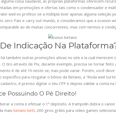
r alguma coisa saudável, as próprias plataformas oferecem recurs
mentadas em promoções e ofertas tais como o condensador e múl
valor weil ex profeso se a múltipla tiver apenas alguma seleção p
to zero País e carry out mundo, e consideramos que a ocasion 
 comparable ao de muitas concorrentes, mas com termos e condi
De Indicação Na Plataforma
 há também outras promoções ativas no site e la cual merecem d
 O tiro através de Pix, durante exemplo, precisa se tornar feit
ento é de até 1h neste se, mas pode variar. Porém, você deve cl
sso específico para resgatar o bônus da Betano, a “Roda weil S
cadastro, é preciso digitar o teu CPF e depois validar a conta na
e Possuindo O Pé Direito!
liberar a conta e efetuar o 1º depósito. A trampolín dobra o can
nda mais
betano bets
200 giros grátis para video games seleciona