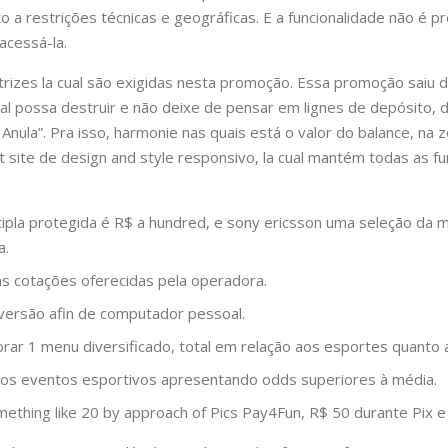
to a restrições técnicas e geográficas. E a funcionalidade não é
acessá-la.
retrizes la cual são exigidas nesta promoção. Essa promoção sai
 qual possa destruir e não deixe de pensar em lignes de depósit
 Anula”. Pra isso, harmonie nas quais está o valor do balance, na
et site de design and style responsivo, la cual mantém todas as
pla protegida é R$ a hundred, e sony ericsson uma seleção da múl
a.
s cotações oferecidas pela operadora.
 versão afin de computador pessoal.
rar 1 menu diversificado, total em relação aos esportes quanto
rsos eventos esportivos apresentando odds superiores à média.
ething like 20 by approach of Pics Pay4Fun, R$ 50 durante Pix e 