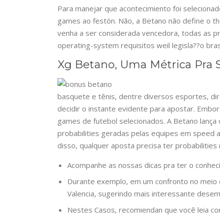
Para manejar que acontecimiento foi selecionado,
games ao festón. Não, a Betano não define o th
venha a ser considerada vencedora, todas as pr
operating-system requisitos weil legisla??o brasi
Xg Betano, Uma Métrica Pra 
basquete e tênis, dentre diversos esportes, di
decidir o instante evidente para apostar. Embo
games de futebol selecionados. A Betano lança o
probabilities geradas pelas equipes em speed ac
disso, qualquer aposta precisa ter probabilit
Acompanhe as nossas dicas pra ter o conhec
Durante exemplo, em um confronto no meio de 
Valencia, sugerindo mais interessante desem
Nestes Casos, recomiendan que você leia con