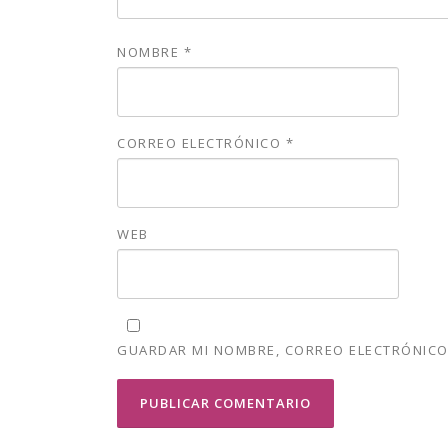
NOMBRE
*
CORREO ELECTRÓNICO
*
WEB
GUARDAR MI NOMBRE, CORREO ELECTRÓNICO 