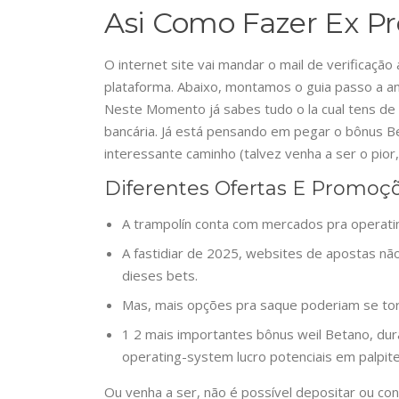
Asi Como Fazer Ex P
O internet site vai mandar o mail de verificação 
plataforma. Abaixo, montamos o guia passo a an
Neste Momento já sabes tudo o la cual tens de 
bancária. Já está pensando em pegar o bônus Bet
interessante caminho (talvez venha a ser o pior, 
Diferentes Ofertas E Promoçõ
A trampolín conta com mercados pra operati
A fastidiar de 2025, websites de apostas nã
dieses bets.
Mas, mais opções pra saque poderiam se torn
1 2 mais importantes bônus weil Betano, dur
operating-system lucro potenciais em palpite
Ou venha a ser, não é possível depositar ou con