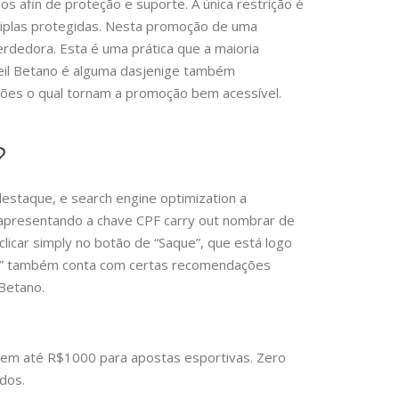
os afin de proteção e suporte. A única restrição é
tiplas protegidas. Nesta promoção de uma
erdedora. Esta é uma prática que a maioria
weil Betano é alguma dasjenige também
ções o qual tornam a promoção bem acessível.
?
estaque, e search engine optimization a
o apresentando a chave CPF carry out nombrar de
icar simply no botão de “Saque”, que está logo
orte” também conta com certas recomendações
 Betano.
on em até R$1000 para apostas esportivas. Zero
dos.