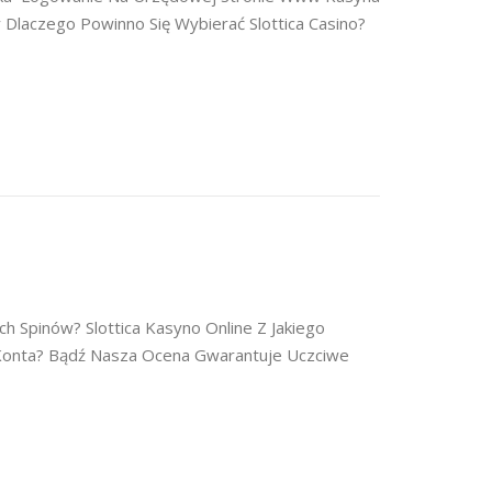
Dlaczego Powinno Się Wybierać Slottica Casino?
h Spinów? Slottica Kasyno Online Z Jakiego
Konta? Bądź Nasza Ocena Gwarantuje Uczciwe