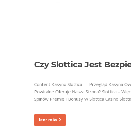
Ir
al
contenido
CATEGORÍ
Dokładnie spra
Nuestra empresa
Czy Slottica Jest Bezp
Content Kasyno Slottica — Przegląd Kasyna Owo
Роwіtаlnе Оfеrujе Nаszа Strоnа? Slottica – W
Spinów Premie I Bonusy W Slottica Casino Slott
leer más