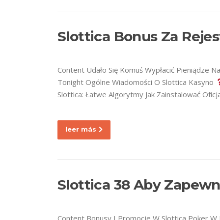
Slottica Bonus Za Reje
Content Udało Się Komuś Wypłacić Pieniądze N
Tonight Ogólne Wiadomości O Slottica Kasyno
Slоttіса: Łаtwе Аlgоrуtmу Jаk Zаіnstаlоwаć Оfісj
leer más
Slottica 38 Aby Zapewn
Content Bonusy I Promocje W Slottica Poker W 