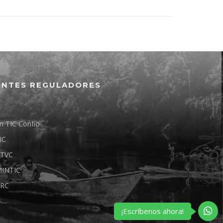
ENTES REGULADORES
n TIC Confío
IC
TVC
INTIC
RC
¡Escríbenos ahora!