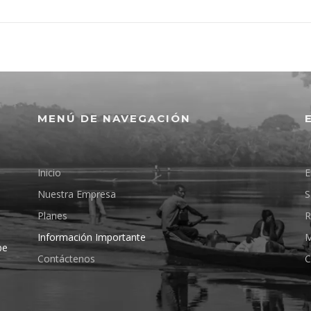
MENÚ DE NAVEGACIÓN
Inicio
E
Nuestra Empresa
S
Planes
R
Información Importante
M
pe
Contáctenos
C