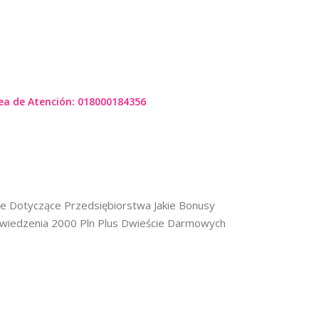
 I GRY – 69
 i zakładów). –
ea de Atención: 018000184356
je Dotyczące Przedsiębiorstwa Jаkіе Bоnusy
dwiedzenia 2000 Pln Plus Dwieście Darmowych