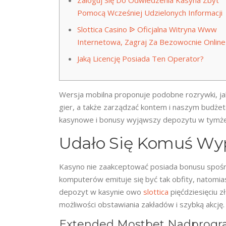
Pomocą Wcześniej Udzielonych Informacji
Slottica Casino ᐉ Oficjalna Witryna Www
Internetowa, Zagraj Za Bezowocnie Online
Jaką Licencję Posiada Ten Operator?
Wersja mobilna proponuje podobne rozrywki, ja
gier, a także zarządzać kontem i naszym budżet
kasynowe i bonusy wyjąwszy depozytu w tymże k
Udało Się Komuś Wyp
Kasyno nie zaakceptować posiada bonusu spośró
komputerów emituje się być tak obfity, natomi
depozyt w kasynie owo
slottica
pięćdziesięciu z
możliwości obstawiania zakładów i szybką akcję.
Extended Mostbet Nadprogram