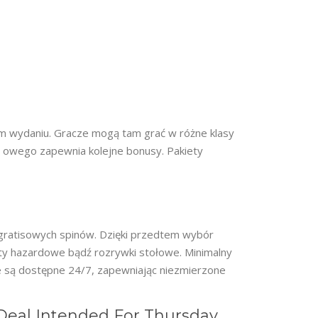
m wydaniu. Gracze mogą tam grać w różne klasy
do owego zapewnia kolejne bonusy. Pakiety
 gratisowych spinów. Dzięki przedtem wybór
aty hazardowe bądź rozrywki stołowe. Minimalny
kome są dostępne 24/7, zapewniając niezmierzone
Deal Intended For Thursday