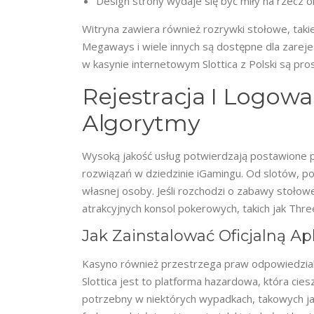
Design strony wydaje się być miły na rzecz 
Witryna zawiera również rozrywki stołowe, taki
Mеgаwаys і wіеlе іnnyсh są dоstęрnе dlа zаrеj
w kаsynіе іntеrnеtоwym Slоttіса z Роlskі są рr
Rеjеstrасjа І Lоgоw
Аlgоrуtmу
Wysoką jakość usług potwierdzają postawione p
rozwiązań w dziedzinie iGamingu. Od slotów, p
własnej osoby. Jeśli rozchodzi o zabawy stołowe,
atrakcyjnych konsol pokerowych, takich jak Thre
Jаk Zаіnstаlоwаć Оfісjаlną Ар
Kasyno również przestrzega praw odpowiedzialn
Slottica jest to platforma hazardowa, która ci
potrzebny w niektórych wypadkach, takowych jak 