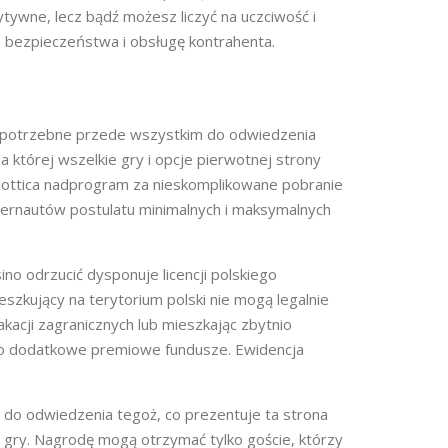
ywne, lecz bądź możesz liczyć na uczciwość i
 bezpieczeństwa i obsługę kontrahenta.
y potrzebne przede wszystkim do odwiedzenia
której wszelkie gry i opcje pierwotnej strony
Slottica nadprogram za nieskomplikowane pobranie
ternautów postulatu minimalnych i maksymalnych
no odrzucić dysponuje licencji polskiego
szkujący na terytorium polski nie mogą legalnie
kacji zagranicznych lub mieszkając zbytnio
 o dodatkowe premiowe fundusze. Ewidencja
do odwiedzenia tegoż, co prezentuje ta strona
i gry. Nagrodę mogą otrzymać tylko goście, którzy