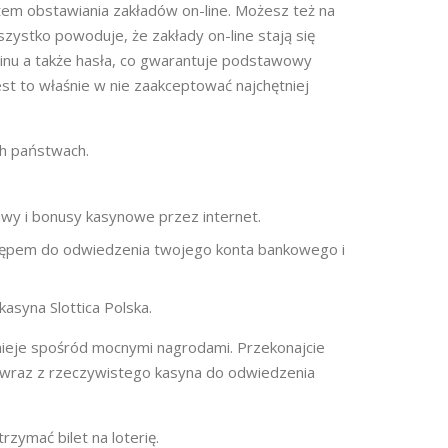
tem obstawiania zakładów on-line. Możesz też na
zystko powoduje, że zakłady on-line stają się
ginu a także hasła, co gwarantuje podstawowy
est to właśnie w nie zaakceptować najchętniej
h państwach.
awy i bonusy kasynowe przez internet.
stępem do odwiedzenia twojego konta bankowego i
asyna Slottica Polska.
nieje spośród mocnymi nagrodami. Przekonajcie
ść wraz z rzeczywistego kasyna do odwiedzenia
zymać bilet na loterię.