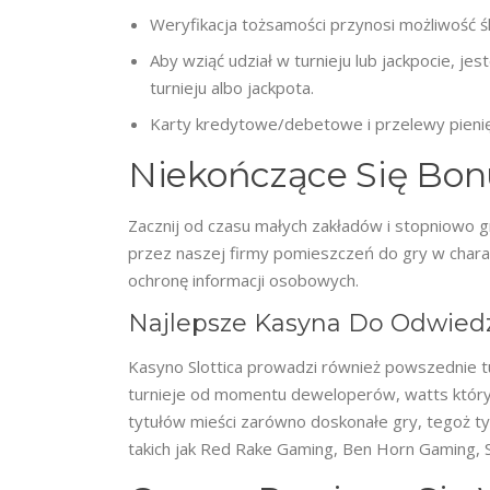
Weryfikacja tożsamości przynosi możliwość śl
Aby wziąć udział w turnieju lub jackpocie, 
turnieju albo jackpota.
Karty kredytowe/debetowe i przelewy pienię
Niekończące Się Bon
Zacznij od czasu małych zakładów i stopniowo g
przez naszej firmy pomieszczeń do gry w chara
ochronę informacji osobowych.
Najlepsze Kasyna Do Odwied
Kasyno Slottica prowadzi również powszednie t
turnieje od momentu deweloperów, watts których
tytułów mieści zarówno doskonałe gry, tegoż ty
takich jak Red Rake Gaming, Ben Horn Gaming,