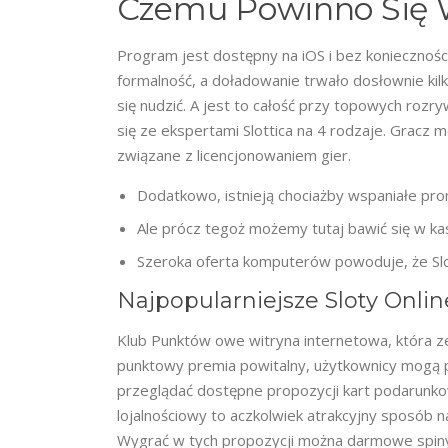
Czemu Powinno Się W
Program jest dostępny na iOS i bez konieczności
formalność, a doładowanie trwało dosłownie kil
się nudzić. A jest to całość przy topowych ro
się ze ekspertami Slottica na 4 rodzaje. Gracz
związane z licencjonowaniem gier.
Dodatkowo, istnieją chociażby wspaniałe pro
Ale prócz tegoż możemy tutaj bawić się w ka
Szeroka oferta komputerów powoduje, że Slo
Najpopularniejsze Sloty Onlin
Klub Punktów owe witryna internetowa, która ze
punktowy premia powitalny, użytkownicy mogą 
przeglądać dostępne propozycji kart podarunko
lojalnościowy to aczkolwiek atrakcyjny sposób 
Wygrać w tych propozycji można darmowe spiny c