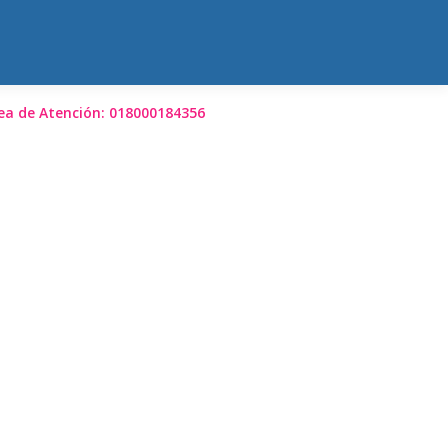
ea de Atención: 018000184356