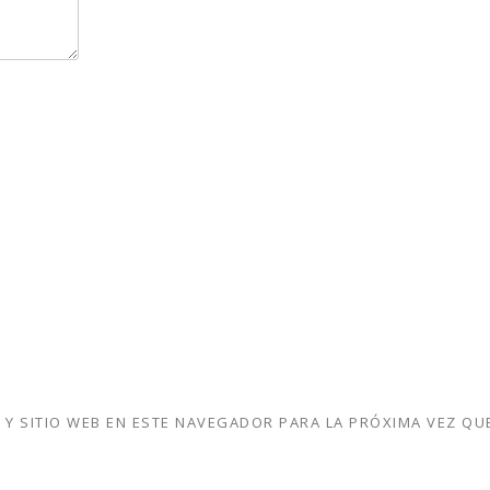
Y SITIO WEB EN ESTE NAVEGADOR PARA LA PRÓXIMA VEZ QU