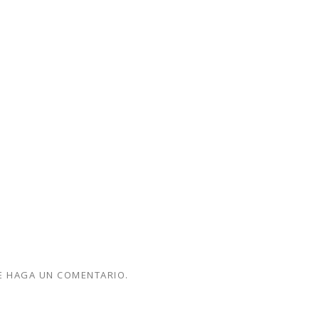
E HAGA UN COMENTARIO.