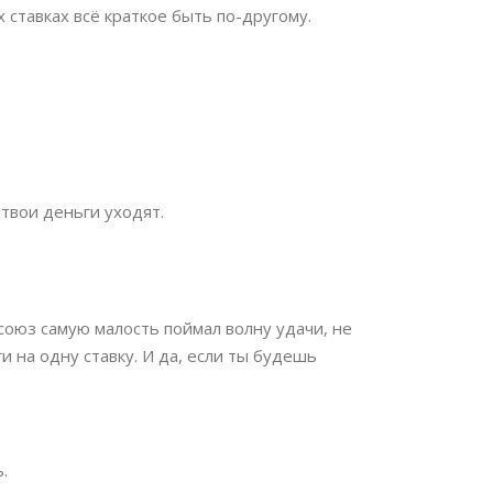
 ставках всё краткое быть по-другому.
 твои деньги уходят.
 союз самую малость поймал волну удачи, не
и на одну ставку. И да, если ты будешь
.