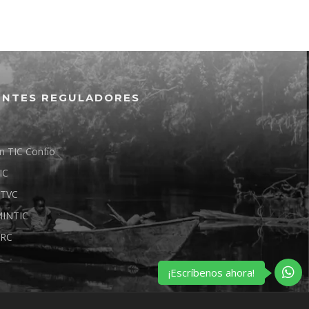
ENTES REGULADORES
n TIC Confío
IC
TVC
INTIC
RC
¡Escríbenos ahora!