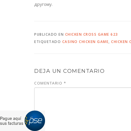
другому.
PUBLICADO EN
CHICKEN CROSS GAME 623
ETIQUETADO
CASINO CHICKEN GAME
,
CHICKEN 
DEJA UN COMENTARIO
COMENTARIO
*