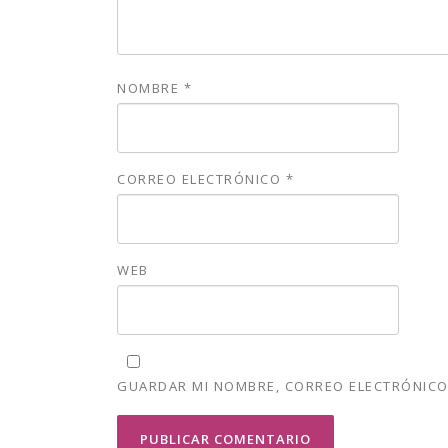
NOMBRE
*
CORREO ELECTRÓNICO
*
WEB
GUARDAR MI NOMBRE, CORREO ELECTRÓNICO 