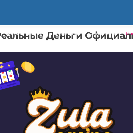
 Реальные Деньги Официал
Planes
Información Importante
Contáctenos
Lín